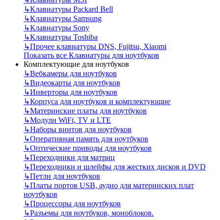
↳
Клавиатуры Packard Bell
↳
Клавиатуры Samsung
↳
Клавиатуры Sony
↳
Клавиатуры Toshiba
↳
Прочее клавиатуры DNS, Fujitsu, Xiaomi
Показать все Клавиатуры для ноутбуков
Комплектующие для ноутбуков
↳
Вебкамеры для ноутбуков
↳
Видеокарты для ноутбуков
↳
Инверторы для ноутбуков
↳
Корпуса для ноутбуков и комплектующие
↳
Материнские платы для ноутбуков
↳
Модули WiFi, TV и LTE
↳
Наборы винтов для ноутбуков
↳
Оперативная память для ноутбуков
↳
Оптические приводы для ноутбуков
↳
Переходники для матриц
↳
Переходники и шлейфы для жестких дисков и DVD
↳
Петли для ноутбуков
↳
Платы портов USB, аудио для материнских плат
ноутбуков
↳
Процессоры для ноутбуков
↳
Разъемы для ноутбуков, моноблоков.