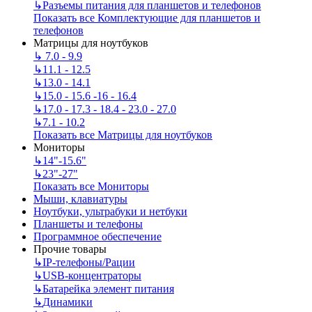
↳
Разъемы питания для планшетов и телефонов
Показать все Комплектующие для планшетов и
телефонов
Матрицы для ноутбуков
↳
7.0 - 9.9
↳
11.1 - 12.5
↳
13.0 - 14.1
↳
15.0 - 15.6 -16 - 16.4
↳
17.0 - 17.3 - 18.4 - 23.0 - 27.0
↳
7.1 - 10.2
Показать все Матрицы для ноутбуков
Мониторы
↳
14"-15.6"
↳
23"-27"
Показать все Мониторы
Мыши, клавиатуры
Ноутбуки, ультрабуки и нетбуки
Планшеты и телефоны
Программное обеспечение
Прочие товары
↳
IP‑телефоны/Рации
↳
USB-концентраторы
↳
Батарейка элемент питания
↳
Динамики