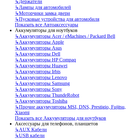
↳
Держатели
↳
Лампы для автомобилей
↳
Моторчики замка двери
↳
Пусковые устройства для автомобиля
Показать все Автоаксессуары
Аккумуляторы для ноутбуков
↳
Аккумуляторы Acer / eMachines / Packard Bell
↳
Аккумуляторы Apple
↳
Аккумуляторы Asus
↳
Аккумуляторы Dell
↳
Аккумуляторы HP Compaq
↳
Аккумуляторы Huawei
↳
Аккумуляторы Irbis
↳
Аккумуляторы Lenovo
↳
Аккумуляторы Samsung
↳
Аккумуляторы Sony
↳
Аккумуляторы ThundeRobot
↳
Аккумуляторы Toshiba
↳
Прочие аккумуляторы MSI, DNS, Prestigio, Fujitsu,
Xiaomi
Показать все Аккумуляторы для ноутбуков
Аксессуары для телефонов, планшетов
↳
AUX Кабели
↳
USB кабели