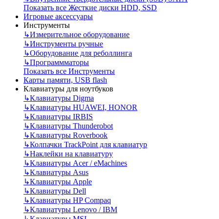
Показать все Жесткие диски HDD, SSD
Игровые аксессуары
Инструменты
↳
Измерительное оборудование
↳
Инструменты ручные
↳
Оборудование для реболлинга
↳
Программматоры
Показать все Инструменты
Карты памяти, USB flash
Клавиатуры для ноутбуков
↳
Клавиатуры Digma
↳
Клавиатуры HUAWEI, HONOR
↳
Клавиатуры IRBIS
↳
Клавиатуры Thunderobot
↳
Клавиатуры Roverbook
↳
Колпачки TrackPoint для клавиатур
↳
Наклейки на клавиатуру
↳
Клавиатуры Acer / eMachines
↳
Клавиатуры Asus
↳
Клавиатуры Apple
↳
Клавиатуры Dell
↳
Клавиатуры HP Compaq
↳
Клавиатуры Lenovo / IBM
↳
Клавиатуры MSI