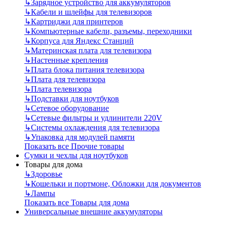
↳
Зарядное устройство для аккумуляторов
↳
Кабели и шлейфы для телевизоров
↳
Картриджи для принтеров
↳
Компьютерные кабели, разъемы, переходники
↳
Корпуса для Яндекс Станций
↳
Материнская плата для телевизора
↳
Настенные крепления
↳
Плата блока питания телевизора
↳
Плата для телевизора
↳
Плата телевизора
↳
Подставки для ноутбуков
↳
Сетевое оборудование
↳
Сетевые фильтры и удлинители 220V
↳
Системы охлаждения для телевизора
↳
Упаковка для модулей памяти
Показать все Прочие товары
Сумки и чехлы для ноутбуков
Товары для дома
↳
Здоровье
↳
Кошельки и портмоне, Обложки для документов
↳
Лампы
Показать все Товары для дома
Универсальные внешние аккумуляторы