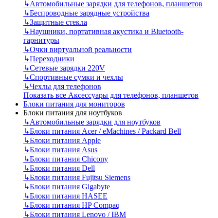
↳
Автомобильные зарядки для телефонов, планшетов
↳
Беспроводные зарядные устройства
↳
Защитные стекла
↳
Наушники, портативная акустика и Bluetooth-
гарнитуры
↳
Очки виртуальной реальности
↳
Переходники
↳
Сетевые зарядки 220V
↳
Спортивные сумки и чехлы
↳
Чехлы для телефонов
Показать все Аксессуары для телефонов, планшетов
Блоки питания для мониторов
Блоки питания для ноутбуков
↳
Автомобильные зарядки для ноутбуков
↳
Блоки питания Acer / eMachines / Packard Bell
↳
Блоки питания Apple
↳
Блоки питания Asus
↳
Блоки питания Chicony
↳
Блоки питания Dell
↳
Блоки питания Fujitsu Siemens
↳
Блоки питания Gigabyte
↳
Блоки питания HASEE
↳
Блоки питания HP Compaq
↳
Блоки питания Lenovo / IBM