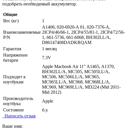
подобрать необходимый аккумулятор.
Общие
Вес (кг)
1
A1406, 020-6920-A 01, 020-7376-A,
Взаимозаменяемые
2ICP4/46/66-1, 2ICP4/55/81-1, 2ICP4/72/56-
P/N
1, 661-5736, 661-6068, BH302LL/A,
D86147408DADKRQAM
Гарантия
1 месяц
Напряжение
7.3V
батареи
Apple Macbook Air 11" A1465, A1370,
BH302LL/A, MC505, MC505LL/A,
Подходит к
MC506, MC506LL/A, MC965,
ноутбукам
MC965LL/A, MC968, MC968LL/A,
MC969, MC969LL/A, MD224 (Mid 2011-
Mid 2012)
Производитель
Apple
ноутбука
Состояние
б.у.
Написать отзыв
Ваше имя: