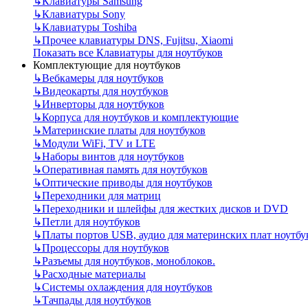
↳
Клавиатуры Samsung
↳
Клавиатуры Sony
↳
Клавиатуры Toshiba
↳
Прочее клавиатуры DNS, Fujitsu, Xiaomi
Показать все Клавиатуры для ноутбуков
Комплектующие для ноутбуков
↳
Вебкамеры для ноутбуков
↳
Видеокарты для ноутбуков
↳
Инверторы для ноутбуков
↳
Корпуса для ноутбуков и комплектующие
↳
Материнские платы для ноутбуков
↳
Модули WiFi, TV и LTE
↳
Наборы винтов для ноутбуков
↳
Оперативная память для ноутбуков
↳
Оптические приводы для ноутбуков
↳
Переходники для матриц
↳
Переходники и шлейфы для жестких дисков и DVD
↳
Петли для ноутбуков
↳
Платы портов USB, аудио для материнских плат ноутбу
↳
Процессоры для ноутбуков
↳
Разъемы для ноутбуков, моноблоков.
↳
Расходные материалы
↳
Системы охлаждения для ноутбуков
↳
Тачпады для ноутбуков