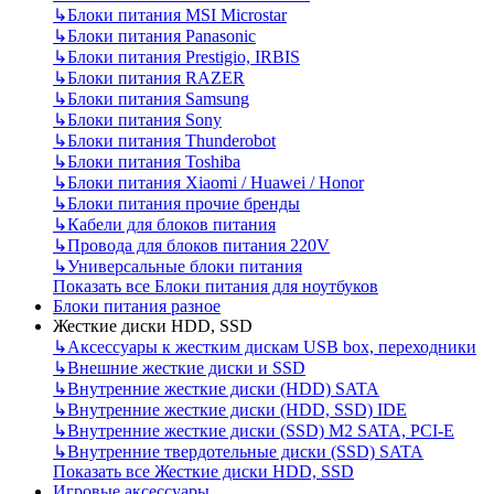
↳
Блоки питания MSI Microstar
↳
Блоки питания Panasonic
↳
Блоки питания Prestigio, IRBIS
↳
Блоки питания RAZER
↳
Блоки питания Samsung
↳
Блоки питания Sony
↳
Блоки питания Thunderobot
↳
Блоки питания Toshiba
↳
Блоки питания Xiaomi / Huawei / Honor
↳
Блоки питания прочие бренды
↳
Кабели для блоков питания
↳
Провода для блоков питания 220V
↳
Универсальные блоки питания
Показать все Блоки питания для ноутбуков
Блоки питания разное
Жесткие диски HDD, SSD
↳
Аксессуары к жестким дискам USB box, переходники
↳
Внешние жесткие диски и SSD
↳
Внутренние жесткие диски (HDD) SATA
↳
Внутренние жесткие диски (HDD, SSD) IDE
↳
Внутренние жесткие диски (SSD) M2 SATA, PCI-E
↳
Внутренние твердотельные диски (SSD) SATA
Показать все Жесткие диски HDD, SSD
Игровые аксессуары