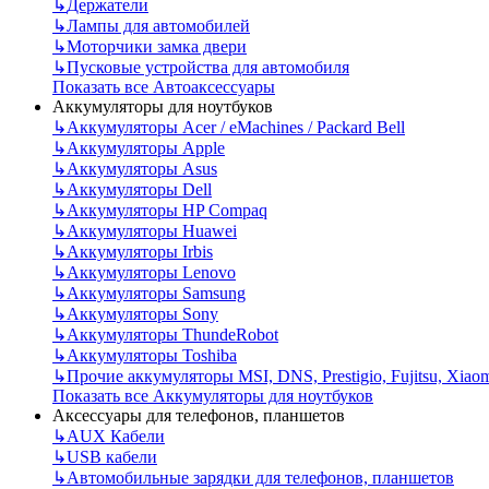
↳
Держатели
↳
Лампы для автомобилей
↳
Моторчики замка двери
↳
Пусковые устройства для автомобиля
Показать все Автоаксессуары
Аккумуляторы для ноутбуков
↳
Аккумуляторы Acer / eMachines / Packard Bell
↳
Аккумуляторы Apple
↳
Аккумуляторы Asus
↳
Аккумуляторы Dell
↳
Аккумуляторы HP Compaq
↳
Аккумуляторы Huawei
↳
Аккумуляторы Irbis
↳
Аккумуляторы Lenovo
↳
Аккумуляторы Samsung
↳
Аккумуляторы Sony
↳
Аккумуляторы ThundeRobot
↳
Аккумуляторы Toshiba
↳
Прочие аккумуляторы MSI, DNS, Prestigio, Fujitsu, Xiao
Показать все Аккумуляторы для ноутбуков
Аксессуары для телефонов, планшетов
↳
AUX Кабели
↳
USB кабели
↳
Автомобильные зарядки для телефонов, планшетов