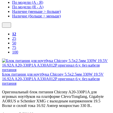
По модели (A - Я)
По модели (Я - A)
Наличие (меньше > больше)
Наличие (больше > меньше)
12
25
50
75
100
Блок питания для ноутбука Chicony 5.5x2.5мм 330W 19.5V
16.92A A20-330P1A A330A012P оригинал б.у. без кабеля
питания
Оригинальный блок питания Chicony A20-330P1A для
игровых ноутбуков на платформе Clevo/Tongfang, Gigabyte
AORUS и Schenker XMG с выходным напряжением 19.5
Вольт и силой тока 16.92 Ампер мощностью 330 В..