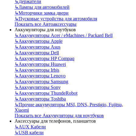
↳
Держатели
↳
Лампы для автомобилей
↳
Моторчики замка двери
↳
Пусковые устройства для автомобиля
Показать все Автоаксессуары
Аккумуляторы для ноутбуков
↳
Аккумуляторы Acer / eMachines / Packard Bell
↳
Аккумуляторы Apple
↳
Аккумуляторы Asus
↳
Аккумуляторы Dell
↳
Аккумуляторы HP Compaq
↳
Аккумуляторы Huawei
↳
Аккумуляторы Irbis
↳
Аккумуляторы Lenovo
↳
Аккумуляторы Samsung
↳
Аккумуляторы Sony
↳
Аккумуляторы ThundeRobot
↳
Аккумуляторы Toshiba
↳
Прочие аккумуляторы MSI, DNS, Prestigio, Fujitsu,
Xiaomi
Показать все Аккумуляторы для ноутбуков
Аксессуары для телефонов, планшетов
↳
AUX Кабели
↳
USB кабели