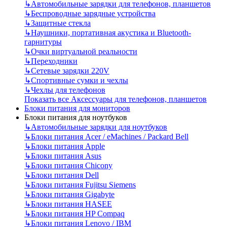
↳
Автомобильные зарядки для телефонов, планшетов
↳
Беспроводные зарядные устройства
↳
Защитные стекла
↳
Наушники, портативная акустика и Bluetooth-
гарнитуры
↳
Очки виртуальной реальности
↳
Переходники
↳
Сетевые зарядки 220V
↳
Спортивные сумки и чехлы
↳
Чехлы для телефонов
Показать все Аксессуары для телефонов, планшетов
Блоки питания для мониторов
Блоки питания для ноутбуков
↳
Автомобильные зарядки для ноутбуков
↳
Блоки питания Acer / eMachines / Packard Bell
↳
Блоки питания Apple
↳
Блоки питания Asus
↳
Блоки питания Chicony
↳
Блоки питания Dell
↳
Блоки питания Fujitsu Siemens
↳
Блоки питания Gigabyte
↳
Блоки питания HASEE
↳
Блоки питания HP Compaq
↳
Блоки питания Lenovo / IBM