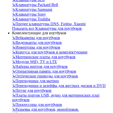
↳
Клавиатуры Packard Bell
↳
Клавиатуры Samsung
↳
Клавиатуры Sony
↳
Клавиатуры Toshiba
↳
Прочее клавиатуры DNS, Fujitsu, Xiaomi
Показать все Клавиатуры для ноутбуков
Комплектующие для ноутбуков
↳
Вебкамеры для ноутбуков
↳
Видеокарты для ноутбуков
↳
Инверторы для ноутбуков
↳
Корпуса для ноутбуков и комплектующие
↳
Материнские платы для ноутбуков
↳
Модули WiFi, TV и LTE
↳
Наборы винтов для ноутбуков
↳
Оперативная память для ноутбуков
↳
Оптические приводы для ноутбуков
↳
Переходники для матриц
↳
Переходники и шлейфы для жестких дисков и DVD
↳
Петли для ноутбуков
↳
Платы портов USB, аудио для материнских плат
ноутбуков
↳
Процессоры для ноутбуков
↳
Разъемы для ноутбуков, моноблоков.