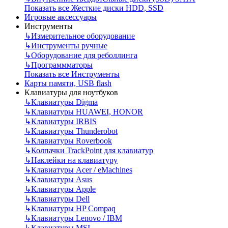
Показать все Жесткие диски HDD, SSD
Игровые аксессуары
Инструменты
↳
Измерительное оборудование
↳
Инструменты ручные
↳
Оборудование для реболлинга
↳
Программматоры
Показать все Инструменты
Карты памяти, USB flash
Клавиатуры для ноутбуков
↳
Клавиатуры Digma
↳
Клавиатуры HUAWEI, HONOR
↳
Клавиатуры IRBIS
↳
Клавиатуры Thunderobot
↳
Клавиатуры Roverbook
↳
Колпачки TrackPoint для клавиатур
↳
Наклейки на клавиатуру
↳
Клавиатуры Acer / eMachines
↳
Клавиатуры Asus
↳
Клавиатуры Apple
↳
Клавиатуры Dell
↳
Клавиатуры HP Compaq
↳
Клавиатуры Lenovo / IBM
↳
Клавиатуры MSI