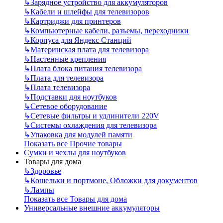
↳
Зарядное устройство для аккумуляторов
↳
Кабели и шлейфы для телевизоров
↳
Картриджи для принтеров
↳
Компьютерные кабели, разъемы, переходники
↳
Корпуса для Яндекс Станций
↳
Материнская плата для телевизора
↳
Настенные крепления
↳
Плата блока питания телевизора
↳
Плата для телевизора
↳
Плата телевизора
↳
Подставки для ноутбуков
↳
Сетевое оборудование
↳
Сетевые фильтры и удлинители 220V
↳
Системы охлаждения для телевизора
↳
Упаковка для модулей памяти
Показать все Прочие товары
Сумки и чехлы для ноутбуков
Товары для дома
↳
Здоровье
↳
Кошельки и портмоне, Обложки для документов
↳
Лампы
Показать все Товары для дома
Универсальные внешние аккумуляторы