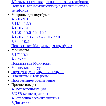
↳
Разъемы питания для планшетов и телефонов
Показать все Комплектующие для планшетов и
телефонов
Матрицы для ноутбуков
↳
7.0 - 9.9
↳
11.1 - 12.5
↳
13.0 - 14.1
↳
15.0 - 15.6 -16 - 16.4
↳
17.0 - 17.3 - 18.4 - 23.0 - 27.0
↳
7.1 - 10.2
Показать все Матрицы для ноутбуков
Мониторы
↳
14"-15.6"
↳
23"-27"
Показать все Мониторы
Мыши, клавиатуры
Ноутбуки, ультрабуки и нетбуки
Планшеты и телефоны
Программное обеспечение
Прочие товары
↳
IP‑телефоны/Рации
↳
USB-концентраторы
↳
Батарейка элемент питания
↳
Динамики