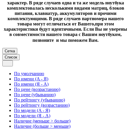
характер. В ряде случаев одна и та же модель ноутбука
комплектовалась несколькими видами матриц, блоков
питания, клавиатур, аккумуляторов и прочими
комплектующими. В ряде случаев партномера нашего
товара могут отличаться от Вашего,при этом
характеристики будут идентичными. Если Вы не уверены
в совместимости нашего товара с Вашим ноутбуком,
позвоните и мы поможем Вам.
Сетка
Список
По умолчанию
По имени (A - Я)
По имени (Я - A)
По цене (возрастанию)
По цене (убыванию)
По рейтингу (убыванию)
По рейтингу (возрастанию)
По модели (A - Я)
По модели (Я - A)
Наличие (меньше > больше)
Наличие (больше > меньше)