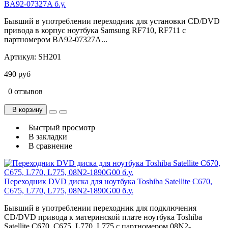
BA92-07327A б.у.
Бывший в употреблении переходник для установки CD/DVD
привода в корпус ноутбука Samsung RF710, RF711 с
партномером BA92-07327A...
Артикул:
SH201
490 руб
0 отзывов
В корзину
Быстрый просмотр
В закладки
В сравнение
Переходник DVD диска для ноутбука Toshiba Satellite C670,
C675, L770, L775, 08N2-1890G00 б.у.
Бывший в употреблении переходник для подключения
CD/DVD привода к материнской плате ноутбука Toshiba
Satellite C670, C675, L770, L775 с партномером 08N2-