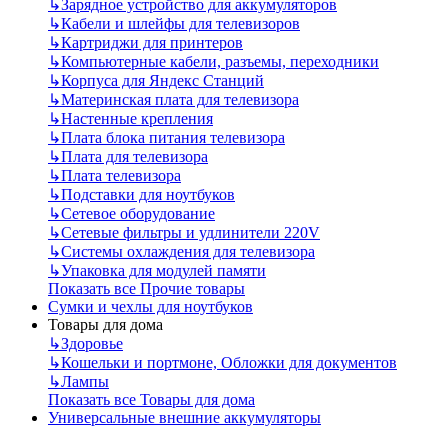
↳
Зарядное устройство для аккумуляторов
↳
Кабели и шлейфы для телевизоров
↳
Картриджи для принтеров
↳
Компьютерные кабели, разъемы, переходники
↳
Корпуса для Яндекс Станций
↳
Материнская плата для телевизора
↳
Настенные крепления
↳
Плата блока питания телевизора
↳
Плата для телевизора
↳
Плата телевизора
↳
Подставки для ноутбуков
↳
Сетевое оборудование
↳
Сетевые фильтры и удлинители 220V
↳
Системы охлаждения для телевизора
↳
Упаковка для модулей памяти
Показать все Прочие товары
Сумки и чехлы для ноутбуков
Товары для дома
↳
Здоровье
↳
Кошельки и портмоне, Обложки для документов
↳
Лампы
Показать все Товары для дома
Универсальные внешние аккумуляторы