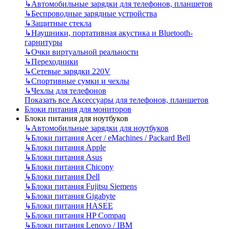
↳
Автомобильные зарядки для телефонов, планшетов
↳
Беспроводные зарядные устройства
↳
Защитные стекла
↳
Наушники, портативная акустика и Bluetooth-
гарнитуры
↳
Очки виртуальной реальности
↳
Переходники
↳
Сетевые зарядки 220V
↳
Спортивные сумки и чехлы
↳
Чехлы для телефонов
Показать все Аксессуары для телефонов, планшетов
Блоки питания для мониторов
Блоки питания для ноутбуков
↳
Автомобильные зарядки для ноутбуков
↳
Блоки питания Acer / eMachines / Packard Bell
↳
Блоки питания Apple
↳
Блоки питания Asus
↳
Блоки питания Chicony
↳
Блоки питания Dell
↳
Блоки питания Fujitsu Siemens
↳
Блоки питания Gigabyte
↳
Блоки питания HASEE
↳
Блоки питания HP Compaq
↳
Блоки питания Lenovo / IBM