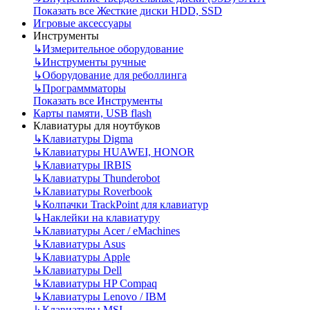
Показать все Жесткие диски HDD, SSD
Игровые аксессуары
Инструменты
↳
Измерительное оборудование
↳
Инструменты ручные
↳
Оборудование для реболлинга
↳
Программматоры
Показать все Инструменты
Карты памяти, USB flash
Клавиатуры для ноутбуков
↳
Клавиатуры Digma
↳
Клавиатуры HUAWEI, HONOR
↳
Клавиатуры IRBIS
↳
Клавиатуры Thunderobot
↳
Клавиатуры Roverbook
↳
Колпачки TrackPoint для клавиатур
↳
Наклейки на клавиатуру
↳
Клавиатуры Acer / eMachines
↳
Клавиатуры Asus
↳
Клавиатуры Apple
↳
Клавиатуры Dell
↳
Клавиатуры HP Compaq
↳
Клавиатуры Lenovo / IBM
↳
Клавиатуры MSI