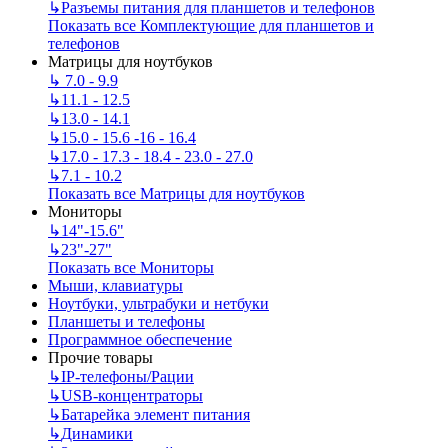
↳
Разъемы питания для планшетов и телефонов
Показать все Комплектующие для планшетов и
телефонов
Матрицы для ноутбуков
↳
7.0 - 9.9
↳
11.1 - 12.5
↳
13.0 - 14.1
↳
15.0 - 15.6 -16 - 16.4
↳
17.0 - 17.3 - 18.4 - 23.0 - 27.0
↳
7.1 - 10.2
Показать все Матрицы для ноутбуков
Мониторы
↳
14"-15.6"
↳
23"-27"
Показать все Мониторы
Мыши, клавиатуры
Ноутбуки, ультрабуки и нетбуки
Планшеты и телефоны
Программное обеспечение
Прочие товары
↳
IP‑телефоны/Рации
↳
USB-концентраторы
↳
Батарейка элемент питания
↳
Динамики