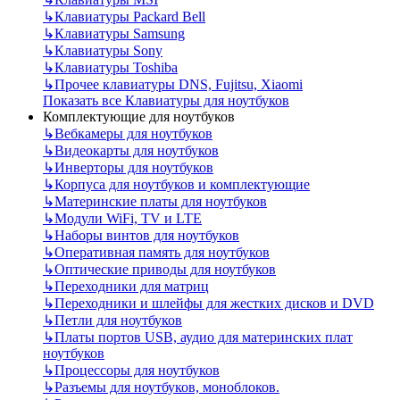
↳
Клавиатуры Packard Bell
↳
Клавиатуры Samsung
↳
Клавиатуры Sony
↳
Клавиатуры Toshiba
↳
Прочее клавиатуры DNS, Fujitsu, Xiaomi
Показать все Клавиатуры для ноутбуков
Комплектующие для ноутбуков
↳
Вебкамеры для ноутбуков
↳
Видеокарты для ноутбуков
↳
Инверторы для ноутбуков
↳
Корпуса для ноутбуков и комплектующие
↳
Материнские платы для ноутбуков
↳
Модули WiFi, TV и LTE
↳
Наборы винтов для ноутбуков
↳
Оперативная память для ноутбуков
↳
Оптические приводы для ноутбуков
↳
Переходники для матриц
↳
Переходники и шлейфы для жестких дисков и DVD
↳
Петли для ноутбуков
↳
Платы портов USB, аудио для материнских плат
ноутбуков
↳
Процессоры для ноутбуков
↳
Разъемы для ноутбуков, моноблоков.