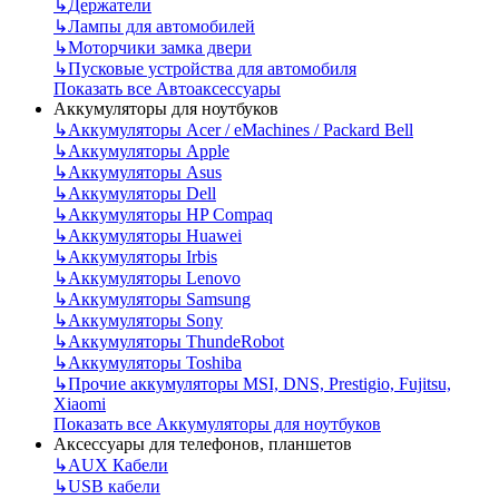
↳
Держатели
↳
Лампы для автомобилей
↳
Моторчики замка двери
↳
Пусковые устройства для автомобиля
Показать все Автоаксессуары
Аккумуляторы для ноутбуков
↳
Аккумуляторы Acer / eMachines / Packard Bell
↳
Аккумуляторы Apple
↳
Аккумуляторы Asus
↳
Аккумуляторы Dell
↳
Аккумуляторы HP Compaq
↳
Аккумуляторы Huawei
↳
Аккумуляторы Irbis
↳
Аккумуляторы Lenovo
↳
Аккумуляторы Samsung
↳
Аккумуляторы Sony
↳
Аккумуляторы ThundeRobot
↳
Аккумуляторы Toshiba
↳
Прочие аккумуляторы MSI, DNS, Prestigio, Fujitsu,
Xiaomi
Показать все Аккумуляторы для ноутбуков
Аксессуары для телефонов, планшетов
↳
AUX Кабели
↳
USB кабели