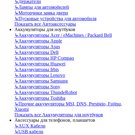
↳
Держатели
↳
Лампы для автомобилей
↳
Моторчики замка двери
↳
Пусковые устройства для автомобиля
Показать все Автоаксессуары
Аккумуляторы для ноутбуков
↳
Аккумуляторы Acer / eMachines / Packard Bell
↳
Аккумуляторы Apple
↳
Аккумуляторы Asus
↳
Аккумуляторы Dell
↳
Аккумуляторы HP Compaq
↳
Аккумуляторы Huawei
↳
Аккумуляторы Irbis
↳
Аккумуляторы Lenovo
↳
Аккумуляторы Samsung
↳
Аккумуляторы Sony
↳
Аккумуляторы ThundeRobot
↳
Аккумуляторы Toshiba
↳
Прочие аккумуляторы MSI, DNS, Prestigio, Fujitsu,
Xiaomi
Показать все Аккумуляторы для ноутбуков
Аксессуары для телефонов, планшетов
↳
AUX Кабели
↳
USB кабели