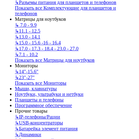
↳
Разъемы питания для планшетов и телефонов
Показать все Комплектующие для планшетов и
телефонов
Матрицы для ноутбуков
↳
7.0 - 9.9
↳
11.1 - 12.5
↳
13.0 - 14.1
↳
15.0 - 15.6 -16 - 16.4
↳
17.0 - 17.3 - 18.4 - 23.0 - 27.0
↳
7.1 - 10.2
Показать все Матрицы для ноутбуков
Мониторы
↳
14"-15.6"
↳
23"-27"
Показать все Мониторы
Мыши, клавиатуры
Ноутбуки, ультрабуки и нетбуки
Планшеты и телефоны
Программное обеспечение
Прочие товары
↳
IP‑телефоны/Рации
↳
USB-концентраторы
↳
Батарейка элемент питания
↳
Динамики