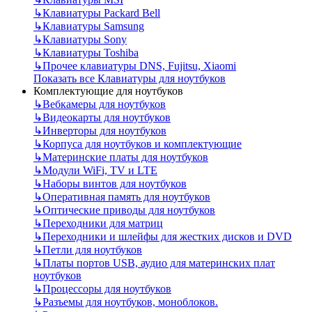
↳
Клавиатуры Packard Bell
↳
Клавиатуры Samsung
↳
Клавиатуры Sony
↳
Клавиатуры Toshiba
↳
Прочее клавиатуры DNS, Fujitsu, Xiaomi
Показать все Клавиатуры для ноутбуков
Комплектующие для ноутбуков
↳
Вебкамеры для ноутбуков
↳
Видеокарты для ноутбуков
↳
Инверторы для ноутбуков
↳
Корпуса для ноутбуков и комплектующие
↳
Материнские платы для ноутбуков
↳
Модули WiFi, TV и LTE
↳
Наборы винтов для ноутбуков
↳
Оперативная память для ноутбуков
↳
Оптические приводы для ноутбуков
↳
Переходники для матриц
↳
Переходники и шлейфы для жестких дисков и DVD
↳
Петли для ноутбуков
↳
Платы портов USB, аудио для материнских плат
ноутбуков
↳
Процессоры для ноутбуков
↳
Разъемы для ноутбуков, моноблоков.