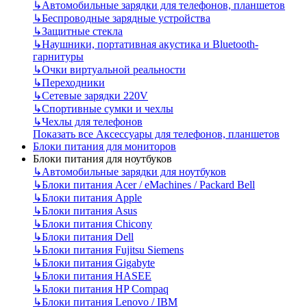
↳
Автомобильные зарядки для телефонов, планшетов
↳
Беспроводные зарядные устройства
↳
Защитные стекла
↳
Наушники, портативная акустика и Bluetooth-
гарнитуры
↳
Очки виртуальной реальности
↳
Переходники
↳
Сетевые зарядки 220V
↳
Спортивные сумки и чехлы
↳
Чехлы для телефонов
Показать все Аксессуары для телефонов, планшетов
Блоки питания для мониторов
Блоки питания для ноутбуков
↳
Автомобильные зарядки для ноутбуков
↳
Блоки питания Acer / eMachines / Packard Bell
↳
Блоки питания Apple
↳
Блоки питания Asus
↳
Блоки питания Chicony
↳
Блоки питания Dell
↳
Блоки питания Fujitsu Siemens
↳
Блоки питания Gigabyte
↳
Блоки питания HASEE
↳
Блоки питания HP Compaq
↳
Блоки питания Lenovo / IBM