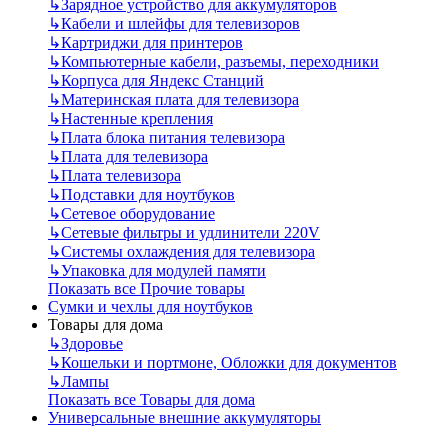
↳
Зарядное устройство для аккумуляторов
↳
Кабели и шлейфы для телевизоров
↳
Картриджи для принтеров
↳
Компьютерные кабели, разъемы, переходники
↳
Корпуса для Яндекс Станций
↳
Материнская плата для телевизора
↳
Настенные крепления
↳
Плата блока питания телевизора
↳
Плата для телевизора
↳
Плата телевизора
↳
Подставки для ноутбуков
↳
Сетевое оборудование
↳
Сетевые фильтры и удлинители 220V
↳
Системы охлаждения для телевизора
↳
Упаковка для модулей памяти
Показать все Прочие товары
Сумки и чехлы для ноутбуков
Товары для дома
↳
Здоровье
↳
Кошельки и портмоне, Обложки для документов
↳
Лампы
Показать все Товары для дома
Универсальные внешние аккумуляторы