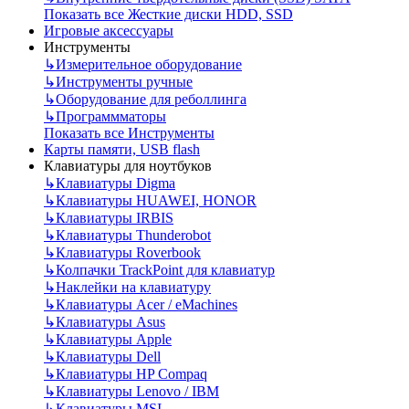
Показать все Жесткие диски HDD, SSD
Игровые аксессуары
Инструменты
↳
Измерительное оборудование
↳
Инструменты ручные
↳
Оборудование для реболлинга
↳
Программматоры
Показать все Инструменты
Карты памяти, USB flash
Клавиатуры для ноутбуков
↳
Клавиатуры Digma
↳
Клавиатуры HUAWEI, HONOR
↳
Клавиатуры IRBIS
↳
Клавиатуры Thunderobot
↳
Клавиатуры Roverbook
↳
Колпачки TrackPoint для клавиатур
↳
Наклейки на клавиатуру
↳
Клавиатуры Acer / eMachines
↳
Клавиатуры Asus
↳
Клавиатуры Apple
↳
Клавиатуры Dell
↳
Клавиатуры HP Compaq
↳
Клавиатуры Lenovo / IBM
↳
Клавиатуры MSI