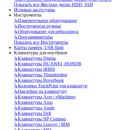
Показать все Жесткие диски HDD, SSD
Игровые аксессуары
Инструменты
↳
Измерительное оборудование
↳
Инструменты ручные
↳
Оборудование для реболлинга
↳
Программматоры
Показать все Инструменты
Карты памяти, USB flash
Клавиатуры для ноутбуков
↳
Клавиатуры Digma
↳
Клавиатуры HUAWEI, HONOR
↳
Клавиатуры IRBIS
↳
Клавиатуры Thunderobot
↳
Клавиатуры Roverbook
↳
Колпачки TrackPoint для клавиатур
↳
Наклейки на клавиатуру
↳
Клавиатуры Acer / eMachines
↳
Клавиатуры Asus
↳
Клавиатуры Apple
↳
Клавиатуры Dell
↳
Клавиатуры HP Compaq
↳
Клавиатуры Lenovo / IBM
↳
Клавиатуры MSI