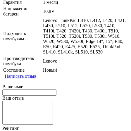
Гарантия
1 месяц
Напряжение
10.8V
батареи
Lenovo ThinkPad L410, L412, L420, L421,
L430, L510, L512, L520, L530, T410,
T410i, T420, T420i, T430, T430i, T510,
Подходит к
T510i, T520, T520i, T530, T530i, W510,
ноутбукам
W520, W530, W530I, Edge 14", 15", E40,
E50, E420, E425, E520, E525, ThinkPad
SL410, SL410k, SL510, SL530
Производитель
Lenovo
ноутбука
Состояние
Новый
Написать отзыв
Ваше имя:
Ваш отзыв
Рейтинг