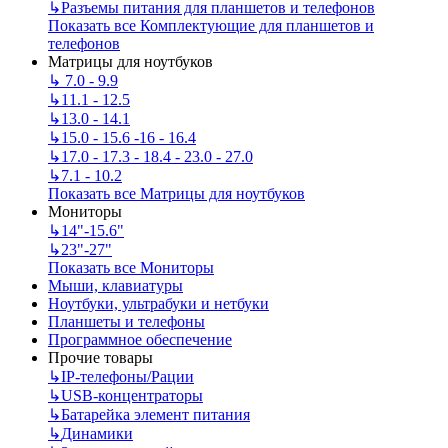
↳
Разъемы питания для планшетов и телефонов
Показать все Комплектующие для планшетов и
телефонов
Матрицы для ноутбуков
↳
7.0 - 9.9
↳
11.1 - 12.5
↳
13.0 - 14.1
↳
15.0 - 15.6 -16 - 16.4
↳
17.0 - 17.3 - 18.4 - 23.0 - 27.0
↳
7.1 - 10.2
Показать все Матрицы для ноутбуков
Мониторы
↳
14"-15.6"
↳
23"-27"
Показать все Мониторы
Мыши, клавиатуры
Ноутбуки, ультрабуки и нетбуки
Планшеты и телефоны
Программное обеспечение
Прочие товары
↳
IP‑телефоны/Рации
↳
USB-концентраторы
↳
Батарейка элемент питания
↳
Динамики