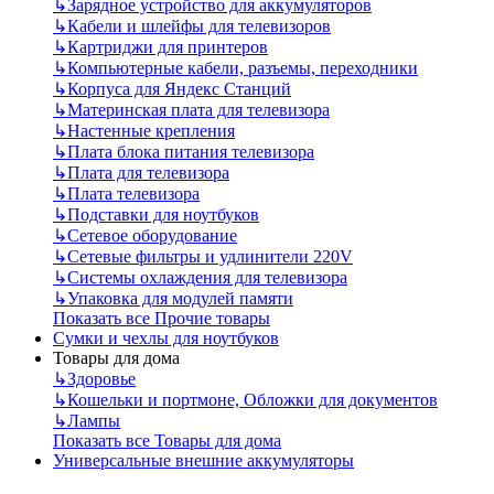
↳
Зарядное устройство для аккумуляторов
↳
Кабели и шлейфы для телевизоров
↳
Картриджи для принтеров
↳
Компьютерные кабели, разъемы, переходники
↳
Корпуса для Яндекс Станций
↳
Материнская плата для телевизора
↳
Настенные крепления
↳
Плата блока питания телевизора
↳
Плата для телевизора
↳
Плата телевизора
↳
Подставки для ноутбуков
↳
Сетевое оборудование
↳
Сетевые фильтры и удлинители 220V
↳
Системы охлаждения для телевизора
↳
Упаковка для модулей памяти
Показать все Прочие товары
Сумки и чехлы для ноутбуков
Товары для дома
↳
Здоровье
↳
Кошельки и портмоне, Обложки для документов
↳
Лампы
Показать все Товары для дома
Универсальные внешние аккумуляторы