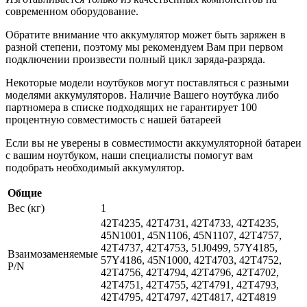
современном оборудование.
Обратите внимание что аккумулятор может быть заряжен в
разной степени, поэтому мы рекомендуем Вам при первом
подключении произвести полный цикл заряда-разряда.
Некоторые модели ноутбуков могут поставляться с разными
моделями аккумуляторов. Наличие Вашего ноутбука либо
партномера в списке подходящих не гарантирует 100
процентную совместимость с нашей батареей
Если вы не уверены в совместимости аккумуляторной батареи
с вашим ноутбуком, наши специалисты помогут вам
подобрать необходимый аккумулятор.
Общие
Вес (кг)
1
42T4235, 42T4731, 42T4733, 42T4235,
45N1001, 45N1106, 45N1107, 42T4757,
42T4737, 42T4753, 51J0499, 57Y4185,
Взаимозаменяемые
57Y4186, 45N1000, 42T4703, 42T4752,
P/N
42T4756, 42T4794, 42T4796, 42T4702,
42T4751, 42T4755, 42T4791, 42T4793,
42T4795, 42T4797, 42T4817, 42T4819