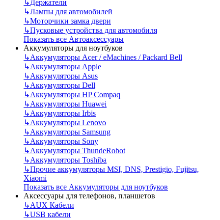
↳
Держатели
↳
Лампы для автомобилей
↳
Моторчики замка двери
↳
Пусковые устройства для автомобиля
Показать все Автоаксессуары
Аккумуляторы для ноутбуков
↳
Аккумуляторы Acer / eMachines / Packard Bell
↳
Аккумуляторы Apple
↳
Аккумуляторы Asus
↳
Аккумуляторы Dell
↳
Аккумуляторы HP Compaq
↳
Аккумуляторы Huawei
↳
Аккумуляторы Irbis
↳
Аккумуляторы Lenovo
↳
Аккумуляторы Samsung
↳
Аккумуляторы Sony
↳
Аккумуляторы ThundeRobot
↳
Аккумуляторы Toshiba
↳
Прочие аккумуляторы MSI, DNS, Prestigio, Fujitsu,
Xiaomi
Показать все Аккумуляторы для ноутбуков
Аксессуары для телефонов, планшетов
↳
AUX Кабели
↳
USB кабели