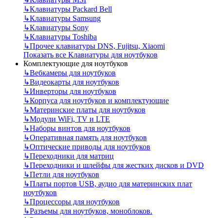
↳
Клавиатуры Packard Bell
↳
Клавиатуры Samsung
↳
Клавиатуры Sony
↳
Клавиатуры Toshiba
↳
Прочее клавиатуры DNS, Fujitsu, Xiaomi
Показать все Клавиатуры для ноутбуков
Комплектующие для ноутбуков
↳
Вебкамеры для ноутбуков
↳
Видеокарты для ноутбуков
↳
Инверторы для ноутбуков
↳
Корпуса для ноутбуков и комплектующие
↳
Материнские платы для ноутбуков
↳
Модули WiFi, TV и LTE
↳
Наборы винтов для ноутбуков
↳
Оперативная память для ноутбуков
↳
Оптические приводы для ноутбуков
↳
Переходники для матриц
↳
Переходники и шлейфы для жестких дисков и DVD
↳
Петли для ноутбуков
↳
Платы портов USB, аудио для материнских плат
ноутбуков
↳
Процессоры для ноутбуков
↳
Разъемы для ноутбуков, моноблоков.