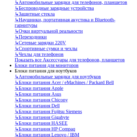
↳
Автомобильные зарядки для телефонов, планшетов
↳
Беспроводные зарядные устройства
↳
Защитные стекла
↳
Наушники, портативная акустика и Bluetooth-
гарнитуры
↳
Очки виртуальной реальности
↳
Переходники
↳
Сетевые зарядки 220V
↳
Спортивные сумки и чехлы
↳
Чехлы для телефонов
Показать все Аксессуары для телефонов, планшетов
Блоки питания для мониторов
Блоки питания для ноутбуков
↳
Автомобильные зарядки для ноутбуков
↳
Блоки питания Acer / eMachines / Packard Bell
↳
Блоки питания Apple
↳
Блоки питания Asus
↳
Блоки питания Chicony
↳
Блоки питания Dell
↳
Блоки питания Fujitsu Siemens
↳
Блоки питания Gigabyte
↳
Блоки питания HASEE
↳
Блоки питания HP Compaq
↳
Блоки питания Lenovo / IBM