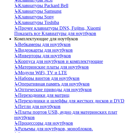
↳
Клавиатуры Packard Bell
↳
Клавиатуры Samsung
↳
Клавиатуры Sony
↳
Клавиатуры Toshiba
↳
Прочее клавиатуры DNS, Fujitsu, Xiaomi
Показать все Клавиатуры для ноутбуков
Комплектующие для ноутбуков
↳
Вебкамеры для ноутбуков
↳
Видеокарты для ноутбуков
↳
Инверторы для ноутбуков
↳
Корпуса для ноутбуков и комплектующие
↳
Материнские платы для ноутбуков
↳
Модули WiFi, TV и LTE
↳
Наборы винтов для ноутбуков
↳
Оперативная память для ноутбуков
↳
Оптические приводы для ноутбуков
↳
Переходники для матриц
↳
Переходники и шлейфы для жестких дисков и DVD
↳
Петли для ноутбуков
↳
Платы портов USB, аудио для материнских плат
ноутбуков
↳
Процессоры для ноутбуков
↳
Разъемы для ноутбуков, моноблоков.