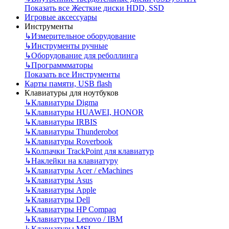
Показать все Жесткие диски HDD, SSD
Игровые аксессуары
Инструменты
↳
Измерительное оборудование
↳
Инструменты ручные
↳
Оборудование для реболлинга
↳
Программматоры
Показать все Инструменты
Карты памяти, USB flash
Клавиатуры для ноутбуков
↳
Клавиатуры Digma
↳
Клавиатуры HUAWEI, HONOR
↳
Клавиатуры IRBIS
↳
Клавиатуры Thunderobot
↳
Клавиатуры Roverbook
↳
Колпачки TrackPoint для клавиатур
↳
Наклейки на клавиатуру
↳
Клавиатуры Acer / eMachines
↳
Клавиатуры Asus
↳
Клавиатуры Apple
↳
Клавиатуры Dell
↳
Клавиатуры HP Compaq
↳
Клавиатуры Lenovo / IBM
↳
Клавиатуры MSI