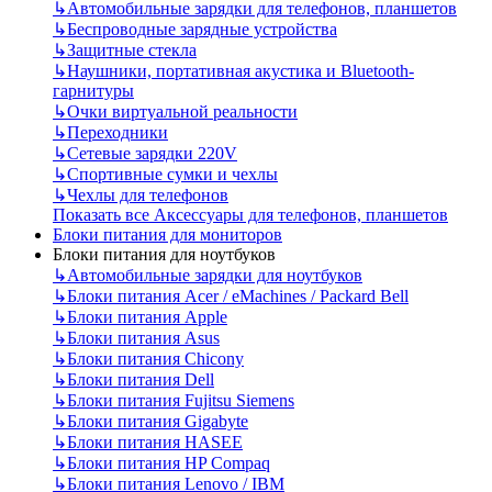
↳
Автомобильные зарядки для телефонов, планшетов
↳
Беспроводные зарядные устройства
↳
Защитные стекла
↳
Наушники, портативная акустика и Bluetooth-
гарнитуры
↳
Очки виртуальной реальности
↳
Переходники
↳
Сетевые зарядки 220V
↳
Спортивные сумки и чехлы
↳
Чехлы для телефонов
Показать все Аксессуары для телефонов, планшетов
Блоки питания для мониторов
Блоки питания для ноутбуков
↳
Автомобильные зарядки для ноутбуков
↳
Блоки питания Acer / eMachines / Packard Bell
↳
Блоки питания Apple
↳
Блоки питания Asus
↳
Блоки питания Chicony
↳
Блоки питания Dell
↳
Блоки питания Fujitsu Siemens
↳
Блоки питания Gigabyte
↳
Блоки питания HASEE
↳
Блоки питания HP Compaq
↳
Блоки питания Lenovo / IBM