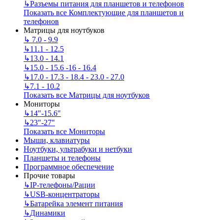
↳
Разъемы питания для планшетов и телефонов
Показать все Комплектующие для планшетов и
телефонов
Матрицы для ноутбуков
↳
7.0 - 9.9
↳
11.1 - 12.5
↳
13.0 - 14.1
↳
15.0 - 15.6 -16 - 16.4
↳
17.0 - 17.3 - 18.4 - 23.0 - 27.0
↳
7.1 - 10.2
Показать все Матрицы для ноутбуков
Мониторы
↳
14"-15.6"
↳
23"-27"
Показать все Мониторы
Мыши, клавиатуры
Ноутбуки, ультрабуки и нетбуки
Планшеты и телефоны
Программное обеспечение
Прочие товары
↳
IP‑телефоны/Рации
↳
USB-концентраторы
↳
Батарейка элемент питания
↳
Динамики