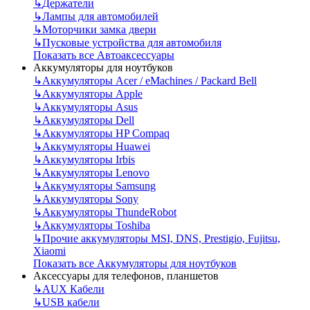
↳
Держатели
↳
Лампы для автомобилей
↳
Моторчики замка двери
↳
Пусковые устройства для автомобиля
Показать все Автоаксессуары
Аккумуляторы для ноутбуков
↳
Аккумуляторы Acer / eMachines / Packard Bell
↳
Аккумуляторы Apple
↳
Аккумуляторы Asus
↳
Аккумуляторы Dell
↳
Аккумуляторы HP Compaq
↳
Аккумуляторы Huawei
↳
Аккумуляторы Irbis
↳
Аккумуляторы Lenovo
↳
Аккумуляторы Samsung
↳
Аккумуляторы Sony
↳
Аккумуляторы ThundeRobot
↳
Аккумуляторы Toshiba
↳
Прочие аккумуляторы MSI, DNS, Prestigio, Fujitsu,
Xiaomi
Показать все Аккумуляторы для ноутбуков
Аксессуары для телефонов, планшетов
↳
AUX Кабели
↳
USB кабели