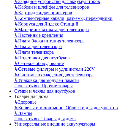
↳
Зарядное устройство для аккумуляторов
↳
Кабели и шлейфы для телевизоров
↳
Картриджи для принтеров
↳
Компьютерные кабели, разъемы, переходники
↳
Корпуса для Яндекс Станций
↳
Материнская плата для телевизора
↳
Настенные крепления
↳
Плата блока питания телевизора
↳
Плата для телевизора
↳
Плата телевизора
↳
Подставки для ноутбуков
↳
Сетевое оборудование
↳
Сетевые фильтры и удлинители 220V
↳
Системы охлаждения для телевизора
↳
Упаковка для модулей памяти
Показать все Прочие товары
Сумки и чехлы для ноутбуков
Товары для дома
↳
Здоровье
↳
Кошельки и портмоне, Обложки для документов
↳
Лампы
Показать все Товары для дома
Универсальные внешние аккумуляторы