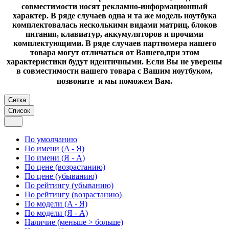
совместимости носят рекламно-информационный
характер. В ряде случаев одна и та же модель ноутбука
комплектовалась несколькими видами матриц, блоков
питания, клавиатур, аккумуляторов и прочими
комплектующими. В ряде случаев партномера нашего
товара могут отличаться от Вашего,при этом
характеристики будут идентичными. Если Вы не уверены
в совместимости нашего товара с Вашим ноутбуком,
позвоните и мы поможем Вам.
Сетка
Список
По умолчанию
По имени (A - Я)
По имени (Я - A)
По цене (возрастанию)
По цене (убыванию)
По рейтингу (убыванию)
По рейтингу (возрастанию)
По модели (A - Я)
По модели (Я - A)
Наличие (меньше > больше)