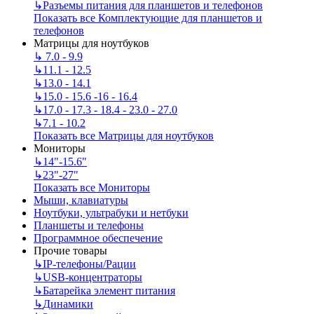
↳
Разъемы питания для планшетов и телефонов
Показать все Комплектующие для планшетов и
телефонов
Матрицы для ноутбуков
↳
7.0 - 9.9
↳
11.1 - 12.5
↳
13.0 - 14.1
↳
15.0 - 15.6 -16 - 16.4
↳
17.0 - 17.3 - 18.4 - 23.0 - 27.0
↳
7.1 - 10.2
Показать все Матрицы для ноутбуков
Мониторы
↳
14"-15.6"
↳
23"-27"
Показать все Мониторы
Мыши, клавиатуры
Ноутбуки, ультрабуки и нетбуки
Планшеты и телефоны
Программное обеспечение
Прочие товары
↳
IP‑телефоны/Рации
↳
USB-концентраторы
↳
Батарейка элемент питания
↳
Динамики