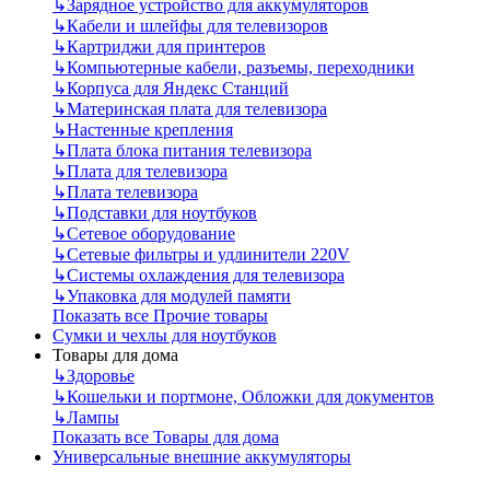
↳
Зарядное устройство для аккумуляторов
↳
Кабели и шлейфы для телевизоров
↳
Картриджи для принтеров
↳
Компьютерные кабели, разъемы, переходники
↳
Корпуса для Яндекс Станций
↳
Материнская плата для телевизора
↳
Настенные крепления
↳
Плата блока питания телевизора
↳
Плата для телевизора
↳
Плата телевизора
↳
Подставки для ноутбуков
↳
Сетевое оборудование
↳
Сетевые фильтры и удлинители 220V
↳
Системы охлаждения для телевизора
↳
Упаковка для модулей памяти
Показать все Прочие товары
Сумки и чехлы для ноутбуков
Товары для дома
↳
Здоровье
↳
Кошельки и портмоне, Обложки для документов
↳
Лампы
Показать все Товары для дома
Универсальные внешние аккумуляторы