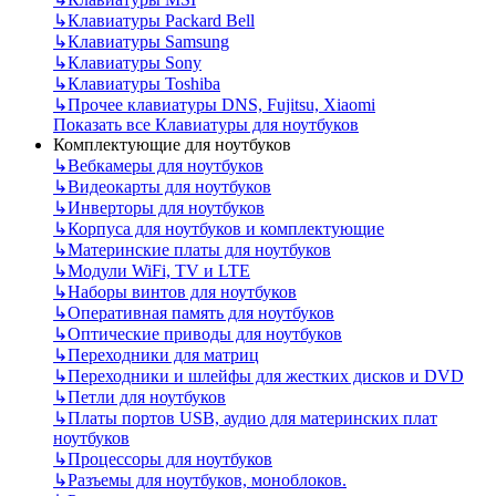
↳
Клавиатуры Packard Bell
↳
Клавиатуры Samsung
↳
Клавиатуры Sony
↳
Клавиатуры Toshiba
↳
Прочее клавиатуры DNS, Fujitsu, Xiaomi
Показать все Клавиатуры для ноутбуков
Комплектующие для ноутбуков
↳
Вебкамеры для ноутбуков
↳
Видеокарты для ноутбуков
↳
Инверторы для ноутбуков
↳
Корпуса для ноутбуков и комплектующие
↳
Материнские платы для ноутбуков
↳
Модули WiFi, TV и LTE
↳
Наборы винтов для ноутбуков
↳
Оперативная память для ноутбуков
↳
Оптические приводы для ноутбуков
↳
Переходники для матриц
↳
Переходники и шлейфы для жестких дисков и DVD
↳
Петли для ноутбуков
↳
Платы портов USB, аудио для материнских плат
ноутбуков
↳
Процессоры для ноутбуков
↳
Разъемы для ноутбуков, моноблоков.