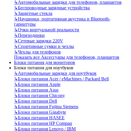
↳
Автомобильные зарядки для телефонов, планшетов
↳
Беспроводные зарядные устройства
↳
Защитные стекла
↳
Наушники, портативная акустика и Bluetooth-
гарнитуры
↳
Очки виртуальной реальности
↳
Переходники
↳
Сетевые зарядки 220V
↳
Спортивные сумки и чехлы
↳
Чехлы для телефонов
Показать все Аксессуары для телефонов, планшетов
Блоки питания для мониторов
Блоки питания для ноутбуков
↳
Автомобильные зарядки для ноутбуков
↳
Блоки питания Acer / eMachines / Packard Bell
↳
Блоки питания Apple
↳
Блоки питания Asus
↳
Блоки питания Chicony
↳
Блоки питания Dell
↳
Блоки питания Fujitsu Siemens
↳
Блоки питания Gigabyte
↳
Блоки питания HASEE
↳
Блоки питания HP Compaq
↳
Блоки питания Lenovo / IBM