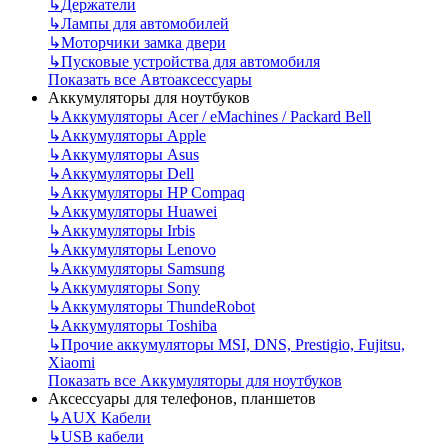
↳
Держатели
↳
Лампы для автомобилей
↳
Моторчики замка двери
↳
Пусковые устройства для автомобиля
Показать все Автоаксессуары
Аккумуляторы для ноутбуков
↳
Аккумуляторы Acer / eMachines / Packard Bell
↳
Аккумуляторы Apple
↳
Аккумуляторы Asus
↳
Аккумуляторы Dell
↳
Аккумуляторы HP Compaq
↳
Аккумуляторы Huawei
↳
Аккумуляторы Irbis
↳
Аккумуляторы Lenovo
↳
Аккумуляторы Samsung
↳
Аккумуляторы Sony
↳
Аккумуляторы ThundeRobot
↳
Аккумуляторы Toshiba
↳
Прочие аккумуляторы MSI, DNS, Prestigio, Fujitsu,
Xiaomi
Показать все Аккумуляторы для ноутбуков
Аксессуары для телефонов, планшетов
↳
AUX Кабели
↳
USB кабели