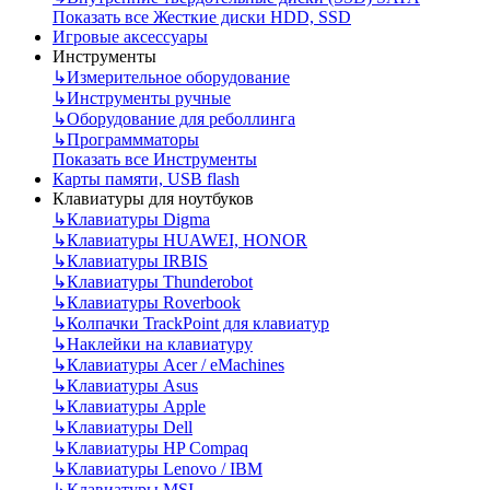
Показать все Жесткие диски HDD, SSD
Игровые аксессуары
Инструменты
↳
Измерительное оборудование
↳
Инструменты ручные
↳
Оборудование для реболлинга
↳
Программматоры
Показать все Инструменты
Карты памяти, USB flash
Клавиатуры для ноутбуков
↳
Клавиатуры Digma
↳
Клавиатуры HUAWEI, HONOR
↳
Клавиатуры IRBIS
↳
Клавиатуры Thunderobot
↳
Клавиатуры Roverbook
↳
Колпачки TrackPoint для клавиатур
↳
Наклейки на клавиатуру
↳
Клавиатуры Acer / eMachines
↳
Клавиатуры Asus
↳
Клавиатуры Apple
↳
Клавиатуры Dell
↳
Клавиатуры HP Compaq
↳
Клавиатуры Lenovo / IBM
↳
Клавиатуры MSI