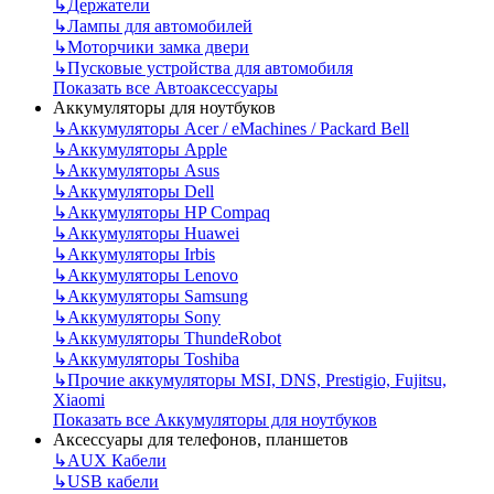
↳
Держатели
↳
Лампы для автомобилей
↳
Моторчики замка двери
↳
Пусковые устройства для автомобиля
Показать все Автоаксессуары
Аккумуляторы для ноутбуков
↳
Аккумуляторы Acer / eMachines / Packard Bell
↳
Аккумуляторы Apple
↳
Аккумуляторы Asus
↳
Аккумуляторы Dell
↳
Аккумуляторы HP Compaq
↳
Аккумуляторы Huawei
↳
Аккумуляторы Irbis
↳
Аккумуляторы Lenovo
↳
Аккумуляторы Samsung
↳
Аккумуляторы Sony
↳
Аккумуляторы ThundeRobot
↳
Аккумуляторы Toshiba
↳
Прочие аккумуляторы MSI, DNS, Prestigio, Fujitsu,
Xiaomi
Показать все Аккумуляторы для ноутбуков
Аксессуары для телефонов, планшетов
↳
AUX Кабели
↳
USB кабели