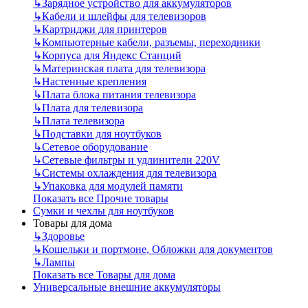
↳
Зарядное устройство для аккумуляторов
↳
Кабели и шлейфы для телевизоров
↳
Картриджи для принтеров
↳
Компьютерные кабели, разъемы, переходники
↳
Корпуса для Яндекс Станций
↳
Материнская плата для телевизора
↳
Настенные крепления
↳
Плата блока питания телевизора
↳
Плата для телевизора
↳
Плата телевизора
↳
Подставки для ноутбуков
↳
Сетевое оборудование
↳
Сетевые фильтры и удлинители 220V
↳
Системы охлаждения для телевизора
↳
Упаковка для модулей памяти
Показать все Прочие товары
Сумки и чехлы для ноутбуков
Товары для дома
↳
Здоровье
↳
Кошельки и портмоне, Обложки для документов
↳
Лампы
Показать все Товары для дома
Универсальные внешние аккумуляторы