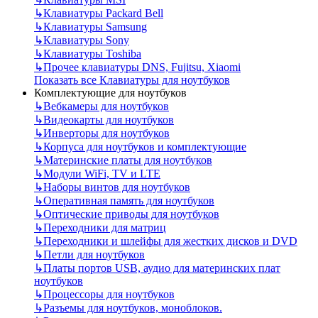
↳
Клавиатуры Packard Bell
↳
Клавиатуры Samsung
↳
Клавиатуры Sony
↳
Клавиатуры Toshiba
↳
Прочее клавиатуры DNS, Fujitsu, Xiaomi
Показать все Клавиатуры для ноутбуков
Комплектующие для ноутбуков
↳
Вебкамеры для ноутбуков
↳
Видеокарты для ноутбуков
↳
Инверторы для ноутбуков
↳
Корпуса для ноутбуков и комплектующие
↳
Материнские платы для ноутбуков
↳
Модули WiFi, TV и LTE
↳
Наборы винтов для ноутбуков
↳
Оперативная память для ноутбуков
↳
Оптические приводы для ноутбуков
↳
Переходники для матриц
↳
Переходники и шлейфы для жестких дисков и DVD
↳
Петли для ноутбуков
↳
Платы портов USB, аудио для материнских плат
ноутбуков
↳
Процессоры для ноутбуков
↳
Разъемы для ноутбуков, моноблоков.