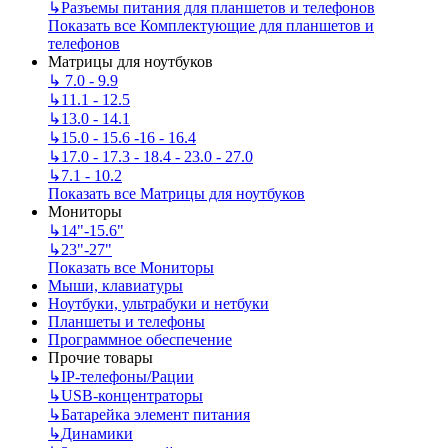
↳
Разъемы питания для планшетов и телефонов
Показать все Комплектующие для планшетов и
телефонов
Матрицы для ноутбуков
↳
7.0 - 9.9
↳
11.1 - 12.5
↳
13.0 - 14.1
↳
15.0 - 15.6 -16 - 16.4
↳
17.0 - 17.3 - 18.4 - 23.0 - 27.0
↳
7.1 - 10.2
Показать все Матрицы для ноутбуков
Мониторы
↳
14"-15.6"
↳
23"-27"
Показать все Мониторы
Мыши, клавиатуры
Ноутбуки, ультрабуки и нетбуки
Планшеты и телефоны
Программное обеспечение
Прочие товары
↳
IP‑телефоны/Рации
↳
USB-концентраторы
↳
Батарейка элемент питания
↳
Динамики