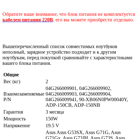
Обратите ваше внимание, что блок питания не комплектуется
кабелем питания 220В
, его вы можете приобрести отдельно.
Вышеперечисленный список совместимых ноутбуков
неполный, зарядное устройство подходит и к другим
ноутбукам, перед покупкой сравнивайте с характеристиками
вашего блока питания.
Общие
Вес (кг)
2
04G266009901, 04G266009902,
Взаимозаменяемые
04G266009903, 04G266009904,
P/N
04G266009941, 90-XB06N0PW00040Y,
ADP-150CB, ADP-150NB
Гарантия
3 месяца
Мощность
150W
Напряжение
19.5 V
Asus Asus G53SX, Asus G71G, Asus
G71Gx, Asus G73JH, Asus G73S, Asus