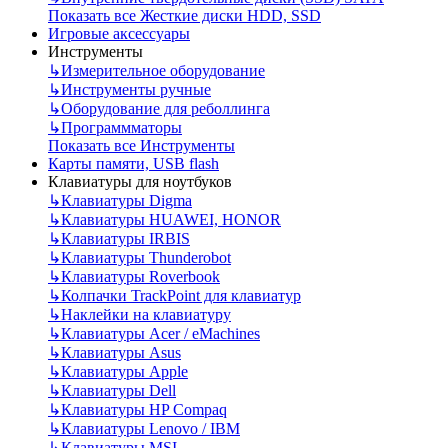
Показать все Жесткие диски HDD, SSD
Игровые аксессуары
Инструменты
↳
Измерительное оборудование
↳
Инструменты ручные
↳
Оборудование для реболлинга
↳
Программматоры
Показать все Инструменты
Карты памяти, USB flash
Клавиатуры для ноутбуков
↳
Клавиатуры Digma
↳
Клавиатуры HUAWEI, HONOR
↳
Клавиатуры IRBIS
↳
Клавиатуры Thunderobot
↳
Клавиатуры Roverbook
↳
Колпачки TrackPoint для клавиатур
↳
Наклейки на клавиатуру
↳
Клавиатуры Acer / eMachines
↳
Клавиатуры Asus
↳
Клавиатуры Apple
↳
Клавиатуры Dell
↳
Клавиатуры HP Compaq
↳
Клавиатуры Lenovo / IBM
↳
Клавиатуры MSI