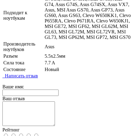
G74, Asus G74S, Asus G74SX, Asus VX7,
Asus, MSI Asus GS70, Asus GP73, Asus
Подходит к
GS60, Asus GS63, Clevo W650KK1, Clevo
ноутбукам
P655RA, Clevo P671RA, Clevo W650KJ1,
MSI GE72, MSI GF62, MSI GL62M, MSI
GL63, MSI GL72M, MSI GL72VR, MSI
GL73, MSI GP62M, MSI GP72, MSI GS70
Производитель
Asus
ноутбуков
Разъем
5.5x2.5мм
Сила тока
7.7 A
Состояние
Новый
Написать отзыв
Ваше имя:
Ваш отзыв
Рейтинг