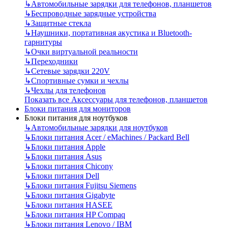
↳
Автомобильные зарядки для телефонов, планшетов
↳
Беспроводные зарядные устройства
↳
Защитные стекла
↳
Наушники, портативная акустика и Bluetooth-
гарнитуры
↳
Очки виртуальной реальности
↳
Переходники
↳
Сетевые зарядки 220V
↳
Спортивные сумки и чехлы
↳
Чехлы для телефонов
Показать все Аксессуары для телефонов, планшетов
Блоки питания для мониторов
Блоки питания для ноутбуков
↳
Автомобильные зарядки для ноутбуков
↳
Блоки питания Acer / eMachines / Packard Bell
↳
Блоки питания Apple
↳
Блоки питания Asus
↳
Блоки питания Chicony
↳
Блоки питания Dell
↳
Блоки питания Fujitsu Siemens
↳
Блоки питания Gigabyte
↳
Блоки питания HASEE
↳
Блоки питания HP Compaq
↳
Блоки питания Lenovo / IBM