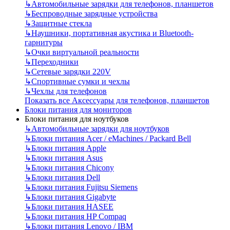
↳
Автомобильные зарядки для телефонов, планшетов
↳
Беспроводные зарядные устройства
↳
Защитные стекла
↳
Наушники, портативная акустика и Bluetooth-
гарнитуры
↳
Очки виртуальной реальности
↳
Переходники
↳
Сетевые зарядки 220V
↳
Спортивные сумки и чехлы
↳
Чехлы для телефонов
Показать все Аксессуары для телефонов, планшетов
Блоки питания для мониторов
Блоки питания для ноутбуков
↳
Автомобильные зарядки для ноутбуков
↳
Блоки питания Acer / eMachines / Packard Bell
↳
Блоки питания Apple
↳
Блоки питания Asus
↳
Блоки питания Chicony
↳
Блоки питания Dell
↳
Блоки питания Fujitsu Siemens
↳
Блоки питания Gigabyte
↳
Блоки питания HASEE
↳
Блоки питания HP Compaq
↳
Блоки питания Lenovo / IBM