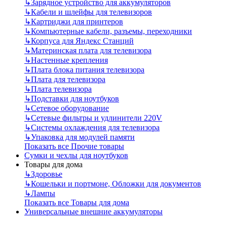
↳
Зарядное устройство для аккумуляторов
↳
Кабели и шлейфы для телевизоров
↳
Картриджи для принтеров
↳
Компьютерные кабели, разъемы, переходники
↳
Корпуса для Яндекс Станций
↳
Материнская плата для телевизора
↳
Настенные крепления
↳
Плата блока питания телевизора
↳
Плата для телевизора
↳
Плата телевизора
↳
Подставки для ноутбуков
↳
Сетевое оборудование
↳
Сетевые фильтры и удлинители 220V
↳
Системы охлаждения для телевизора
↳
Упаковка для модулей памяти
Показать все Прочие товары
Сумки и чехлы для ноутбуков
Товары для дома
↳
Здоровье
↳
Кошельки и портмоне, Обложки для документов
↳
Лампы
Показать все Товары для дома
Универсальные внешние аккумуляторы