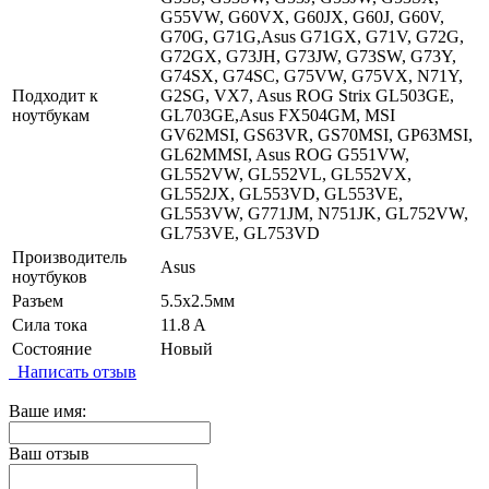
G55VW, G60VX, G60JX, G60J, G60V,
G70G, G71G,Asus G71GX, G71V, G72G,
G72GX, G73JH, G73JW, G73SW, G73Y,
G74SX, G74SC, G75VW, G75VX, N71Y,
Подходит к
G2SG, VX7, Asus ROG Strix GL503GE,
ноутбукам
GL703GE,Asus FX504GM, MSI
GV62MSI, GS63VR, GS70MSI, GP63MSI,
GL62MMSI, Asus ROG G551VW,
GL552VW, GL552VL, GL552VX,
GL552JX, GL553VD, GL553VE,
GL553VW, G771JM, N751JK, GL752VW,
GL753VE, GL753VD
Производитель
Asus
ноутбуков
Разъем
5.5x2.5мм
Сила тока
11.8 A
Состояние
Новый
Написать отзыв
Ваше имя:
Ваш отзыв