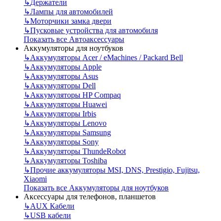
↳
Держатели
↳
Лампы для автомобилей
↳
Моторчики замка двери
↳
Пусковые устройства для автомобиля
Показать все Автоаксессуары
Аккумуляторы для ноутбуков
↳
Аккумуляторы Acer / eMachines / Packard Bell
↳
Аккумуляторы Apple
↳
Аккумуляторы Asus
↳
Аккумуляторы Dell
↳
Аккумуляторы HP Compaq
↳
Аккумуляторы Huawei
↳
Аккумуляторы Irbis
↳
Аккумуляторы Lenovo
↳
Аккумуляторы Samsung
↳
Аккумуляторы Sony
↳
Аккумуляторы ThundeRobot
↳
Аккумуляторы Toshiba
↳
Прочие аккумуляторы MSI, DNS, Prestigio, Fujitsu,
Xiaomi
Показать все Аккумуляторы для ноутбуков
Аксессуары для телефонов, планшетов
↳
AUX Кабели
↳
USB кабели