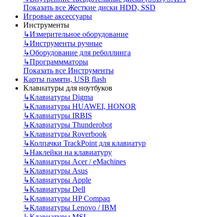
Показать все Жесткие диски HDD, SSD
Игровые аксессуары
Инструменты
↳
Измерительное оборудование
↳
Инструменты ручные
↳
Оборудование для реболлинга
↳
Программматоры
Показать все Инструменты
Карты памяти, USB flash
Клавиатуры для ноутбуков
↳
Клавиатуры Digma
↳
Клавиатуры HUAWEI, HONOR
↳
Клавиатуры IRBIS
↳
Клавиатуры Thunderobot
↳
Клавиатуры Roverbook
↳
Колпачки TrackPoint для клавиатур
↳
Наклейки на клавиатуру
↳
Клавиатуры Acer / eMachines
↳
Клавиатуры Asus
↳
Клавиатуры Apple
↳
Клавиатуры Dell
↳
Клавиатуры HP Compaq
↳
Клавиатуры Lenovo / IBM
↳
Клавиатуры MSI