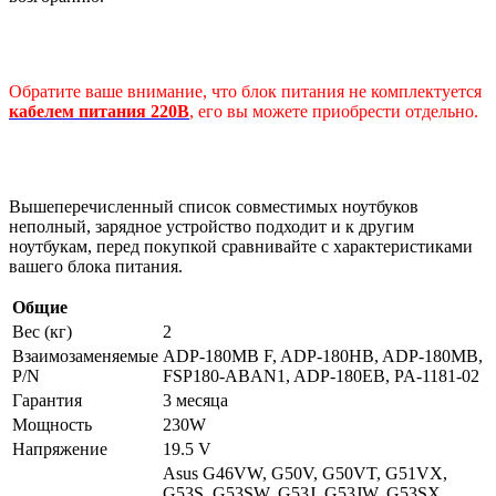
Обратите ваше внимание, что блок питания не комплектуется
кабелем питания 220В
, его вы можете приобрести отдельно.
Вышеперечисленный список совместимых ноутбуков
неполный, зарядное устройство подходит и к другим
ноутбукам, перед покупкой сравнивайте с характеристиками
вашего блока питания.
Общие
Вес (кг)
2
Взаимозаменяемые
ADP-180MB F, ADP-180HB, ADP-180MB,
P/N
FSP180-ABAN1, ADP-180EB, PA-1181-02
Гарантия
3 месяца
Мощность
230W
Напряжение
19.5 V
Asus G46VW, G50V, G50VT, G51VX,
G53S, G53SW, G53J, G53JW, G53SX,