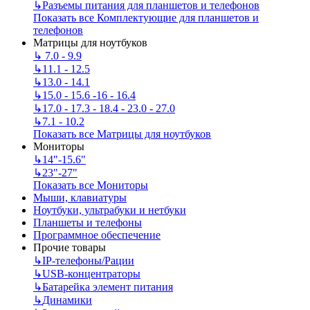
↳
Разъемы питания для планшетов и телефонов
Показать все Комплектующие для планшетов и
телефонов
Матрицы для ноутбуков
↳
7.0 - 9.9
↳
11.1 - 12.5
↳
13.0 - 14.1
↳
15.0 - 15.6 -16 - 16.4
↳
17.0 - 17.3 - 18.4 - 23.0 - 27.0
↳
7.1 - 10.2
Показать все Матрицы для ноутбуков
Мониторы
↳
14"-15.6"
↳
23"-27"
Показать все Мониторы
Мыши, клавиатуры
Ноутбуки, ультрабуки и нетбуки
Планшеты и телефоны
Программное обеспечение
Прочие товары
↳
IP‑телефоны/Рации
↳
USB-концентраторы
↳
Батарейка элемент питания
↳
Динамики