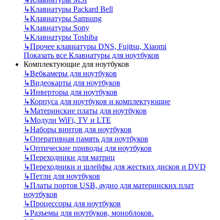
↳
Клавиатуры Packard Bell
↳
Клавиатуры Samsung
↳
Клавиатуры Sony
↳
Клавиатуры Toshiba
↳
Прочее клавиатуры DNS, Fujitsu, Xiaomi
Показать все Клавиатуры для ноутбуков
Комплектующие для ноутбуков
↳
Вебкамеры для ноутбуков
↳
Видеокарты для ноутбуков
↳
Инверторы для ноутбуков
↳
Корпуса для ноутбуков и комплектующие
↳
Материнские платы для ноутбуков
↳
Модули WiFi, TV и LTE
↳
Наборы винтов для ноутбуков
↳
Оперативная память для ноутбуков
↳
Оптические приводы для ноутбуков
↳
Переходники для матриц
↳
Переходники и шлейфы для жестких дисков и DVD
↳
Петли для ноутбуков
↳
Платы портов USB, аудио для материнских плат
ноутбуков
↳
Процессоры для ноутбуков
↳
Разъемы для ноутбуков, моноблоков.