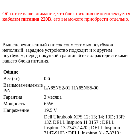
Обратите ваше внимание, что блок питания не комплектуется
кабелем питания 220В
, его вы можете приобрести отдельно.
Вышеперечисленный список совместимых ноутбуков
неполный, зарядное устройство подходит и к другим
ноутбукам, перед покупкой сравнивайте с характеристиками
вашего блока питания.
Общие
Вес (кг)
0.6
Взаимозаменяемые
LA65NS2-01 HA65NS5-00
P/N
Гарантия
3 месяца
Мощность
65W
Напряжение
19.5 V
Dell Ultrabook XPS 12; 13; 14; 13D; 13R;
13Z DELL Inspiron 11 3157 ; DELL
Inspiron 13 7347-1420 ; DELL Inspiron
3147-9103 ; DELL Inspiron 3147-3210 ;