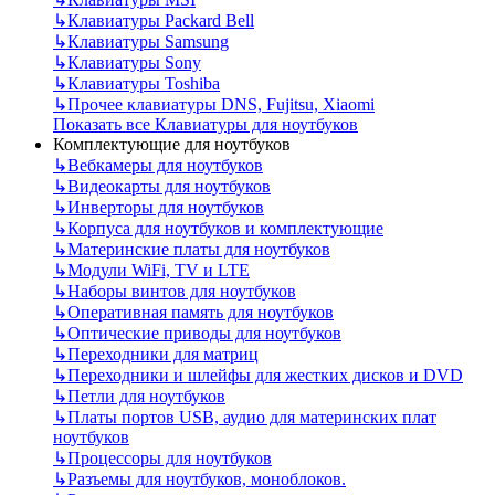
↳
Клавиатуры Packard Bell
↳
Клавиатуры Samsung
↳
Клавиатуры Sony
↳
Клавиатуры Toshiba
↳
Прочее клавиатуры DNS, Fujitsu, Xiaomi
Показать все Клавиатуры для ноутбуков
Комплектующие для ноутбуков
↳
Вебкамеры для ноутбуков
↳
Видеокарты для ноутбуков
↳
Инверторы для ноутбуков
↳
Корпуса для ноутбуков и комплектующие
↳
Материнские платы для ноутбуков
↳
Модули WiFi, TV и LTE
↳
Наборы винтов для ноутбуков
↳
Оперативная память для ноутбуков
↳
Оптические приводы для ноутбуков
↳
Переходники для матриц
↳
Переходники и шлейфы для жестких дисков и DVD
↳
Петли для ноутбуков
↳
Платы портов USB, аудио для материнских плат
ноутбуков
↳
Процессоры для ноутбуков
↳
Разъемы для ноутбуков, моноблоков.