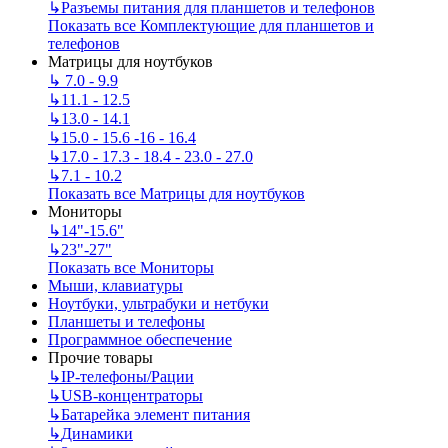
↳
Разъемы питания для планшетов и телефонов
Показать все Комплектующие для планшетов и
телефонов
Матрицы для ноутбуков
↳
7.0 - 9.9
↳
11.1 - 12.5
↳
13.0 - 14.1
↳
15.0 - 15.6 -16 - 16.4
↳
17.0 - 17.3 - 18.4 - 23.0 - 27.0
↳
7.1 - 10.2
Показать все Матрицы для ноутбуков
Мониторы
↳
14"-15.6"
↳
23"-27"
Показать все Мониторы
Мыши, клавиатуры
Ноутбуки, ультрабуки и нетбуки
Планшеты и телефоны
Программное обеспечение
Прочие товары
↳
IP‑телефоны/Рации
↳
USB-концентраторы
↳
Батарейка элемент питания
↳
Динамики