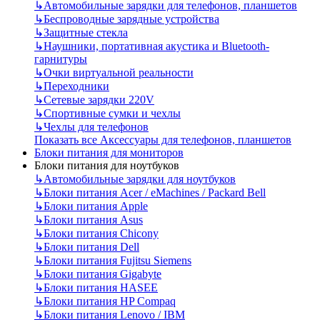
↳
Автомобильные зарядки для телефонов, планшетов
↳
Беспроводные зарядные устройства
↳
Защитные стекла
↳
Наушники, портативная акустика и Bluetooth-
гарнитуры
↳
Очки виртуальной реальности
↳
Переходники
↳
Сетевые зарядки 220V
↳
Спортивные сумки и чехлы
↳
Чехлы для телефонов
Показать все Аксессуары для телефонов, планшетов
Блоки питания для мониторов
Блоки питания для ноутбуков
↳
Автомобильные зарядки для ноутбуков
↳
Блоки питания Acer / eMachines / Packard Bell
↳
Блоки питания Apple
↳
Блоки питания Asus
↳
Блоки питания Chicony
↳
Блоки питания Dell
↳
Блоки питания Fujitsu Siemens
↳
Блоки питания Gigabyte
↳
Блоки питания HASEE
↳
Блоки питания HP Compaq
↳
Блоки питания Lenovo / IBM