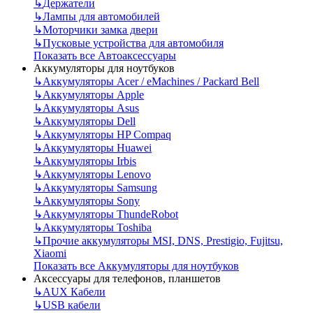
↳
Держатели
↳
Лампы для автомобилей
↳
Моторчики замка двери
↳
Пусковые устройства для автомобиля
Показать все Автоаксессуары
Аккумуляторы для ноутбуков
↳
Аккумуляторы Acer / eMachines / Packard Bell
↳
Аккумуляторы Apple
↳
Аккумуляторы Asus
↳
Аккумуляторы Dell
↳
Аккумуляторы HP Compaq
↳
Аккумуляторы Huawei
↳
Аккумуляторы Irbis
↳
Аккумуляторы Lenovo
↳
Аккумуляторы Samsung
↳
Аккумуляторы Sony
↳
Аккумуляторы ThundeRobot
↳
Аккумуляторы Toshiba
↳
Прочие аккумуляторы MSI, DNS, Prestigio, Fujitsu,
Xiaomi
Показать все Аккумуляторы для ноутбуков
Аксессуары для телефонов, планшетов
↳
AUX Кабели
↳
USB кабели