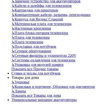
↳
Зарядное устройство для аккумуляторов
↳
Кабели и шлейфы для телевизоров
↳
Картриджи для принтеров
↳
Компьютерные кабели, разъемы, переходники
↳
Корпуса для Яндекс Станций
↳
Материнская плата для телевизора
↳
Настенные крепления
↳
Плата блока питания телевизора
↳
Плата для телевизора
↳
Плата телевизора
↳
Подставки для ноутбуков
↳
Сетевое оборудование
↳
Сетевые фильтры и удлинители 220V
↳
Системы охлаждения для телевизора
↳
Упаковка для модулей памяти
Показать все Прочие товары
Сумки и чехлы для ноутбуков
Товары для дома
↳
Здоровье
↳
Кошельки и портмоне, Обложки для документов
↳
Лампы
Показать все Товары для дома
Универсальные внешние аккумуляторы