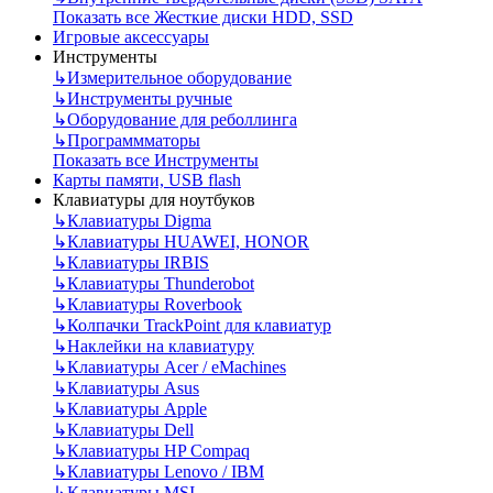
Показать все Жесткие диски HDD, SSD
Игровые аксессуары
Инструменты
↳
Измерительное оборудование
↳
Инструменты ручные
↳
Оборудование для реболлинга
↳
Программматоры
Показать все Инструменты
Карты памяти, USB flash
Клавиатуры для ноутбуков
↳
Клавиатуры Digma
↳
Клавиатуры HUAWEI, HONOR
↳
Клавиатуры IRBIS
↳
Клавиатуры Thunderobot
↳
Клавиатуры Roverbook
↳
Колпачки TrackPoint для клавиатур
↳
Наклейки на клавиатуру
↳
Клавиатуры Acer / eMachines
↳
Клавиатуры Asus
↳
Клавиатуры Apple
↳
Клавиатуры Dell
↳
Клавиатуры HP Compaq
↳
Клавиатуры Lenovo / IBM
↳
Клавиатуры MSI