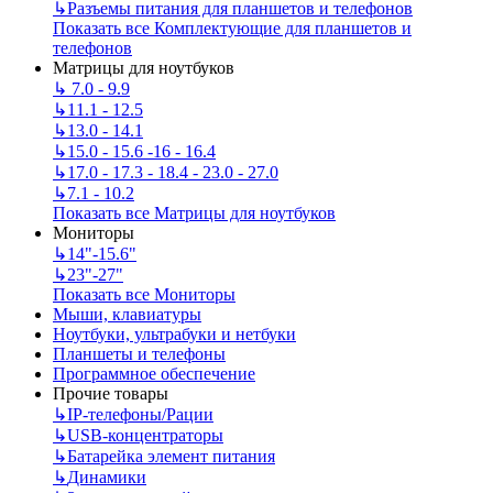
↳
Разъемы питания для планшетов и телефонов
Показать все Комплектующие для планшетов и
телефонов
Матрицы для ноутбуков
↳
7.0 - 9.9
↳
11.1 - 12.5
↳
13.0 - 14.1
↳
15.0 - 15.6 -16 - 16.4
↳
17.0 - 17.3 - 18.4 - 23.0 - 27.0
↳
7.1 - 10.2
Показать все Матрицы для ноутбуков
Мониторы
↳
14"-15.6"
↳
23"-27"
Показать все Мониторы
Мыши, клавиатуры
Ноутбуки, ультрабуки и нетбуки
Планшеты и телефоны
Программное обеспечение
Прочие товары
↳
IP‑телефоны/Рации
↳
USB-концентраторы
↳
Батарейка элемент питания
↳
Динамики