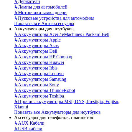
↳
Держатели
↳
Лампы для автомобилей
↳
Моторчики замка двери
↳
Пусковые устройства для автомобиля
Показать все Автоаксессуары
Аккумуляторы для ноутбуков
↳
Аккумуляторы Acer / eMachines / Packard Bell
↳
Аккумуляторы Apple
↳
Аккумуляторы Asus
↳
Аккумуляторы Dell
↳
Аккумуляторы HP Compaq
↳
Аккумуляторы Huawei
↳
Аккумуляторы Irbis
↳
Аккумуляторы Lenovo
↳
Аккумуляторы Samsung
↳
Аккумуляторы Sony
↳
Аккумуляторы ThundeRobot
↳
Аккумуляторы Toshiba
↳
Прочие аккумуляторы MSI, DNS, Prestigio, Fujitsu,
Xiaomi
Показать все Аккумуляторы для ноутбуков
Аксессуары для телефонов, планшетов
↳
AUX Кабели
↳
USB кабели