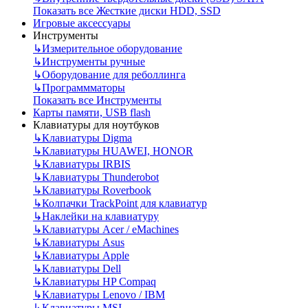
Показать все Жесткие диски HDD, SSD
Игровые аксессуары
Инструменты
↳
Измерительное оборудование
↳
Инструменты ручные
↳
Оборудование для реболлинга
↳
Программматоры
Показать все Инструменты
Карты памяти, USB flash
Клавиатуры для ноутбуков
↳
Клавиатуры Digma
↳
Клавиатуры HUAWEI, HONOR
↳
Клавиатуры IRBIS
↳
Клавиатуры Thunderobot
↳
Клавиатуры Roverbook
↳
Колпачки TrackPoint для клавиатур
↳
Наклейки на клавиатуру
↳
Клавиатуры Acer / eMachines
↳
Клавиатуры Asus
↳
Клавиатуры Apple
↳
Клавиатуры Dell
↳
Клавиатуры HP Compaq
↳
Клавиатуры Lenovo / IBM
↳
Клавиатуры MSI