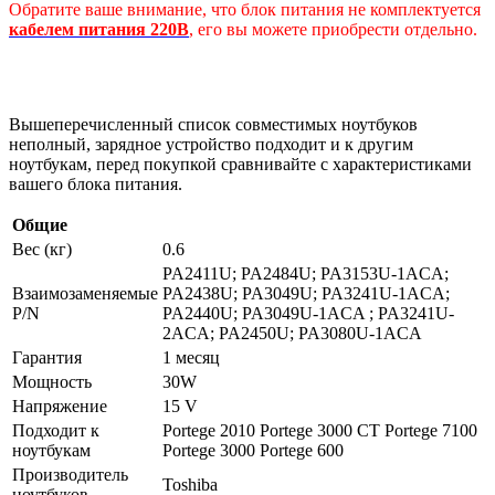
Обратите ваше внимание, что блок питания не комплектуется
кабелем питания 220В
, его вы можете приобрести отдельно.
Вышеперечисленный список совместимых ноутбуков
неполный, зарядное устройство подходит и к другим
ноутбукам, перед покупкой сравнивайте с характеристиками
вашего блока питания.
Общие
Вес (кг)
0.6
PA2411U; PA2484U; PA3153U-1ACA;
Взаимозаменяемые
PA2438U; PA3049U; PA3241U-1ACA;
P/N
PA2440U; PA3049U-1ACA ; PA3241U-
2ACA; PA2450U; PA3080U-1ACA
Гарантия
1 месяц
Мощность
30W
Напряжение
15 V
Подходит к
Portege 2010 Portege 3000 CT Portege 7100
ноутбукам
Portege 3000 Portege 600
Производитель
Toshiba
ноутбуков