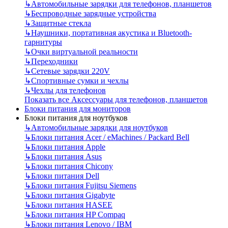
↳
Автомобильные зарядки для телефонов, планшетов
↳
Беспроводные зарядные устройства
↳
Защитные стекла
↳
Наушники, портативная акустика и Bluetooth-
гарнитуры
↳
Очки виртуальной реальности
↳
Переходники
↳
Сетевые зарядки 220V
↳
Спортивные сумки и чехлы
↳
Чехлы для телефонов
Показать все Аксессуары для телефонов, планшетов
Блоки питания для мониторов
Блоки питания для ноутбуков
↳
Автомобильные зарядки для ноутбуков
↳
Блоки питания Acer / eMachines / Packard Bell
↳
Блоки питания Apple
↳
Блоки питания Asus
↳
Блоки питания Chicony
↳
Блоки питания Dell
↳
Блоки питания Fujitsu Siemens
↳
Блоки питания Gigabyte
↳
Блоки питания HASEE
↳
Блоки питания HP Compaq
↳
Блоки питания Lenovo / IBM