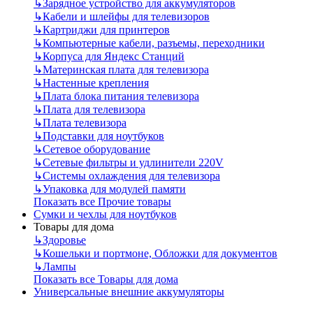
↳
Зарядное устройство для аккумуляторов
↳
Кабели и шлейфы для телевизоров
↳
Картриджи для принтеров
↳
Компьютерные кабели, разъемы, переходники
↳
Корпуса для Яндекс Станций
↳
Материнская плата для телевизора
↳
Настенные крепления
↳
Плата блока питания телевизора
↳
Плата для телевизора
↳
Плата телевизора
↳
Подставки для ноутбуков
↳
Сетевое оборудование
↳
Сетевые фильтры и удлинители 220V
↳
Системы охлаждения для телевизора
↳
Упаковка для модулей памяти
Показать все Прочие товары
Сумки и чехлы для ноутбуков
Товары для дома
↳
Здоровье
↳
Кошельки и портмоне, Обложки для документов
↳
Лампы
Показать все Товары для дома
Универсальные внешние аккумуляторы