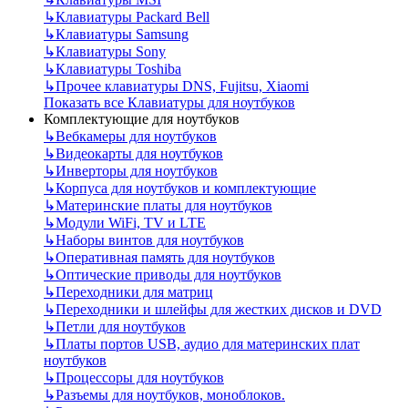
↳
Клавиатуры Packard Bell
↳
Клавиатуры Samsung
↳
Клавиатуры Sony
↳
Клавиатуры Toshiba
↳
Прочее клавиатуры DNS, Fujitsu, Xiaomi
Показать все Клавиатуры для ноутбуков
Комплектующие для ноутбуков
↳
Вебкамеры для ноутбуков
↳
Видеокарты для ноутбуков
↳
Инверторы для ноутбуков
↳
Корпуса для ноутбуков и комплектующие
↳
Материнские платы для ноутбуков
↳
Модули WiFi, TV и LTE
↳
Наборы винтов для ноутбуков
↳
Оперативная память для ноутбуков
↳
Оптические приводы для ноутбуков
↳
Переходники для матриц
↳
Переходники и шлейфы для жестких дисков и DVD
↳
Петли для ноутбуков
↳
Платы портов USB, аудио для материнских плат
ноутбуков
↳
Процессоры для ноутбуков
↳
Разъемы для ноутбуков, моноблоков.