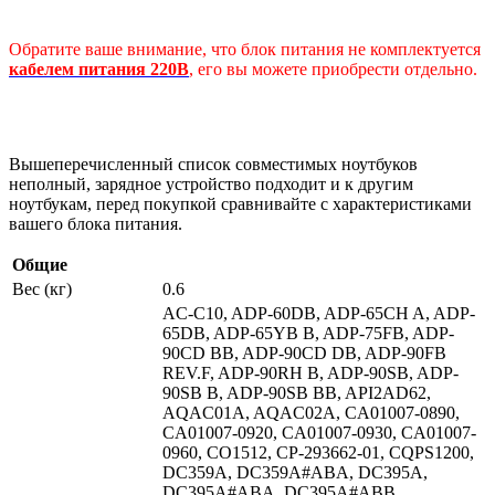
Обратите ваше внимание, что блок питания не комплектуется
кабелем питания 220В
, его вы можете приобрести отдельно.
Вышеперечисленный список совместимых ноутбуков
неполный, зарядное устройство подходит и к другим
ноутбукам, перед покупкой сравнивайте с характеристиками
вашего блока питания.
Общие
Вес (кг)
0.6
AC-C10, ADP-60DB, ADP-65CH A, ADP-
65DB, ADP-65YB B, ADP-75FB, ADP-
90CD BB, ADP-90CD DB, ADP-90FB
REV.F, ADP-90RH B, ADP-90SB, ADP-
90SB B, ADP-90SB BB, API2AD62,
AQAC01A, AQAC02A, CA01007-0890,
CA01007-0920, CA01007-0930, CA01007-
0960, CO1512, CP-293662-01, CQPS1200,
DC359A, DC359A#ABA, DC395A,
DC395A#ABA, DC395A#ABB,