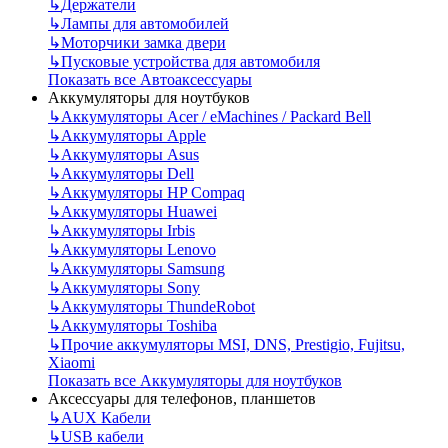
↳
Держатели
↳
Лампы для автомобилей
↳
Моторчики замка двери
↳
Пусковые устройства для автомобиля
Показать все Автоаксессуары
Аккумуляторы для ноутбуков
↳
Аккумуляторы Acer / eMachines / Packard Bell
↳
Аккумуляторы Apple
↳
Аккумуляторы Asus
↳
Аккумуляторы Dell
↳
Аккумуляторы HP Compaq
↳
Аккумуляторы Huawei
↳
Аккумуляторы Irbis
↳
Аккумуляторы Lenovo
↳
Аккумуляторы Samsung
↳
Аккумуляторы Sony
↳
Аккумуляторы ThundeRobot
↳
Аккумуляторы Toshiba
↳
Прочие аккумуляторы MSI, DNS, Prestigio, Fujitsu,
Xiaomi
Показать все Аккумуляторы для ноутбуков
Аксессуары для телефонов, планшетов
↳
AUX Кабели
↳
USB кабели