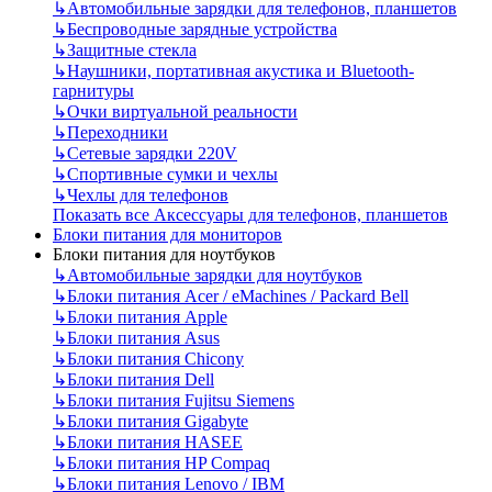
↳
Автомобильные зарядки для телефонов, планшетов
↳
Беспроводные зарядные устройства
↳
Защитные стекла
↳
Наушники, портативная акустика и Bluetooth-
гарнитуры
↳
Очки виртуальной реальности
↳
Переходники
↳
Сетевые зарядки 220V
↳
Спортивные сумки и чехлы
↳
Чехлы для телефонов
Показать все Аксессуары для телефонов, планшетов
Блоки питания для мониторов
Блоки питания для ноутбуков
↳
Автомобильные зарядки для ноутбуков
↳
Блоки питания Acer / eMachines / Packard Bell
↳
Блоки питания Apple
↳
Блоки питания Asus
↳
Блоки питания Chicony
↳
Блоки питания Dell
↳
Блоки питания Fujitsu Siemens
↳
Блоки питания Gigabyte
↳
Блоки питания HASEE
↳
Блоки питания HP Compaq
↳
Блоки питания Lenovo / IBM