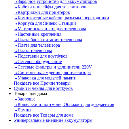
↳
Зарядное устройство для аккумуляторов
↳
Кабели и шлейфы для телевизоров
↳
Картриджи для принтеров
↳
Компьютерные кабели, разъемы, переходники
↳
Корпуса для Яндекс Станций
↳
Материнская плата для телевизора
↳
Настенные крепления
↳
Плата блока питания телевизора
↳
Плата для телевизора
↳
Плата телевизора
↳
Подставки для ноутбуков
↳
Сетевое оборудование
↳
Сетевые фильтры и удлинители 220V
↳
Системы охлаждения для телевизора
↳
Упаковка для модулей памяти
Показать все Прочие товары
Сумки и чехлы для ноутбуков
Товары для дома
↳
Здоровье
↳
Кошельки и портмоне, Обложки для документов
↳
Лампы
Показать все Товары для дома
Универсальные внешние аккумуляторы