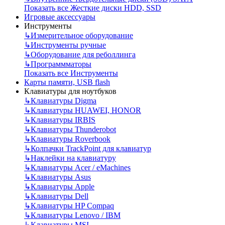
Показать все Жесткие диски HDD, SSD
Игровые аксессуары
Инструменты
↳
Измерительное оборудование
↳
Инструменты ручные
↳
Оборудование для реболлинга
↳
Программматоры
Показать все Инструменты
Карты памяти, USB flash
Клавиатуры для ноутбуков
↳
Клавиатуры Digma
↳
Клавиатуры HUAWEI, HONOR
↳
Клавиатуры IRBIS
↳
Клавиатуры Thunderobot
↳
Клавиатуры Roverbook
↳
Колпачки TrackPoint для клавиатур
↳
Наклейки на клавиатуру
↳
Клавиатуры Acer / eMachines
↳
Клавиатуры Asus
↳
Клавиатуры Apple
↳
Клавиатуры Dell
↳
Клавиатуры HP Compaq
↳
Клавиатуры Lenovo / IBM
↳
Клавиатуры MSI