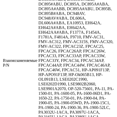
DC895#ABU, DC895A, DC895A#ABA,
DC895A#ABB, DC895A#ABU, DC895B,
DC895B#ABA, DC948AV,
DC948AV#ABA, DL606A,
DL606A#ABA, EA10953, EH642A,
EH642A#ABA, EH642AA,
EH642AA#ABA, F1377A, F1454A,
F1781A, F4814A, F9710, FMV-AC31,
FMV-AC312, FMV-AC315S, FMV-AC320,
FMV-AC322, FPCAC23Z, FPCAC25,
FPCAC26, FPCAC26AP, FPCAC26W,
FPCAC33, FPCAC33AP, FPCAC33W,
Взаимозаменяемые
FPCAC33Y, FPCAC34, FPCAC34AP,
P/N
FPCAC44AP, FPCAC44W, FPCAC46AP,
FPCAC46W, FPCAC51, HP-AP091F13P,
HP-APO91F13P, HP-Ok065B13, HP-
OL091B13, LSE0202C1990,
LSE0202D1990, LSE9802B2060,
LSE9901A2070, OP-520-75601, PA-11, PA-
1500-01, PA-1600-05, PA-1600-06D1, PA-
1650-22, PA-1750-01, PA-1900-04, PA-
1900-05, PA-1900-05WD, PA-1900-15C1,
PA-1900-24, PA-1900-36, PA-1900-52LC,
PA3032U-1ACA, PA3097U-1ACA,
PA3165U-1ACA, PA3380U-1ACA,