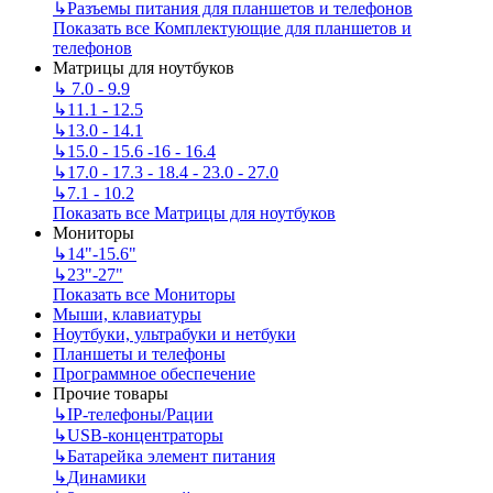
↳
Разъемы питания для планшетов и телефонов
Показать все Комплектующие для планшетов и
телефонов
Матрицы для ноутбуков
↳
7.0 - 9.9
↳
11.1 - 12.5
↳
13.0 - 14.1
↳
15.0 - 15.6 -16 - 16.4
↳
17.0 - 17.3 - 18.4 - 23.0 - 27.0
↳
7.1 - 10.2
Показать все Матрицы для ноутбуков
Мониторы
↳
14"-15.6"
↳
23"-27"
Показать все Мониторы
Мыши, клавиатуры
Ноутбуки, ультрабуки и нетбуки
Планшеты и телефоны
Программное обеспечение
Прочие товары
↳
IP‑телефоны/Рации
↳
USB-концентраторы
↳
Батарейка элемент питания
↳
Динамики