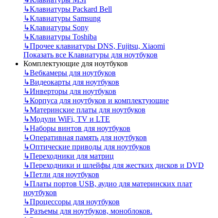
↳
Клавиатуры Packard Bell
↳
Клавиатуры Samsung
↳
Клавиатуры Sony
↳
Клавиатуры Toshiba
↳
Прочее клавиатуры DNS, Fujitsu, Xiaomi
Показать все Клавиатуры для ноутбуков
Комплектующие для ноутбуков
↳
Вебкамеры для ноутбуков
↳
Видеокарты для ноутбуков
↳
Инверторы для ноутбуков
↳
Корпуса для ноутбуков и комплектующие
↳
Материнские платы для ноутбуков
↳
Модули WiFi, TV и LTE
↳
Наборы винтов для ноутбуков
↳
Оперативная память для ноутбуков
↳
Оптические приводы для ноутбуков
↳
Переходники для матриц
↳
Переходники и шлейфы для жестких дисков и DVD
↳
Петли для ноутбуков
↳
Платы портов USB, аудио для материнских плат
ноутбуков
↳
Процессоры для ноутбуков
↳
Разъемы для ноутбуков, моноблоков.