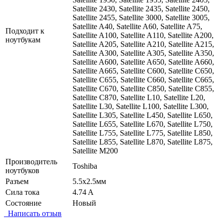
Satellite 2430, Satellite 2435, Satellite 2450,
Satellite 2455, Satellite 3000, Satellite 3005,
Satellite A40, Satellite A60, Satellite A75,
Подходит к
Satellite A100, Satellite A110, Satellite A200,
ноутбукам
Satellite A205, Satellite A210, Satellite A215,
Satellite A300, Satellite A305, Satellite A350,
Satellite A600, Satellite A650, Satellite A660,
Satellite A665, Satellite C600, Satellite C650,
Satellite C655, Satellite C660, Satellite C665,
Satellite C670, Satellite C850, Satellite C855,
Satellite C870, Satellite L10, Satellite L20,
Satellite L30, Satellite L100, Satellite L300,
Satellite L305, Satellite L450, Satellite L650,
Satellite L655, Satellite L670, Satellite L750,
Satellite L755, Satellite L775, Satellite L850,
Satellite L855, Satellite L870, Satellite L875,
Satellite M200
Производитель
Toshiba
ноутбуков
Разъем
5.5x2.5мм
Сила тока
4.74 A
Состояние
Новый
Написать отзыв