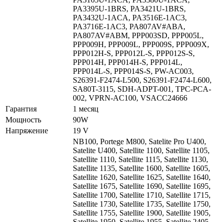
PA3395U-1BRS, PA3421U-1BRS,
PA3432U-1ACA, PA3516E-1AC3,
PA3716E-1AC3, PA807AV#ABA,
PA807AV#ABM, PPP003SD, PPP005L,
PPP009H, PPP009L, PPP009S, PPP009X,
PPP012H-S, PPP012L-S, PPP012S-S,
PPP014H, PPP014H-S, PPP014L,
PPP014L-S, PPP014S-S, PW-AC003,
S26391-F2474-L500, S26391-F2474-L600,
SA80T-3115, SDH-ADPT-001, TPC-PCA-
002, VPRN-AC100, VSACC24666
Гарантия
1 месяц
Мощность
90W
Напряжение
19 V
NB100, Portege M800, Satelite Pro U400,
Satelite U400, Satellite 1100, Satellite 1105,
Satellite 1110, Satellite 1115, Satellite 1130,
Satellite 1135, Satellite 1600, Satellite 1605,
Satellite 1620, Satellite 1625, Satellite 1640,
Satellite 1675, Satellite 1690, Satellite 1695,
Satellite 1700, Satellite 1710, Satellite 1715,
Satellite 1730, Satellite 1735, Satellite 1750,
Satellite 1755, Satellite 1900, Satellite 1905,
Satellite 1950, Satellite 1955, Satellite 2405,