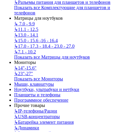
↳
Разъемы питания для планшетов и телефонов
Показать все Комплектующие для планшетов и
телефонов
Матрицы для ноутбуков
↳
7.0 - 9.9
↳
11.1 - 12.5
↳
13.0 - 14.1
↳
15.0 - 15.6 -16 - 16.4
↳
17.0 - 17.3 - 18.4 - 23.0 - 27.0
↳
7.1 - 10.2
Показать все Матрицы для ноутбуков
Мониторы
↳
14"-15.6"
↳
23"-27"
Показать все Мониторы
Мыши, клавиатуры
Ноутбуки, ультрабуки и нетбуки
Планшеты и телефоны
Программное обеспечение
Прочие товары
↳
IP‑телефоны/Рации
↳
USB-концентраторы
↳
Батарейка элемент питания
↳
Динамики