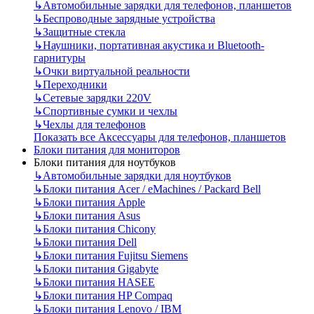
↳
Автомобильные зарядки для телефонов, планшетов
↳
Беспроводные зарядные устройства
↳
Защитные стекла
↳
Наушники, портативная акустика и Bluetooth-
гарнитуры
↳
Очки виртуальной реальности
↳
Переходники
↳
Сетевые зарядки 220V
↳
Спортивные сумки и чехлы
↳
Чехлы для телефонов
Показать все Аксессуары для телефонов, планшетов
Блоки питания для мониторов
Блоки питания для ноутбуков
↳
Автомобильные зарядки для ноутбуков
↳
Блоки питания Acer / eMachines / Packard Bell
↳
Блоки питания Apple
↳
Блоки питания Asus
↳
Блоки питания Chicony
↳
Блоки питания Dell
↳
Блоки питания Fujitsu Siemens
↳
Блоки питания Gigabyte
↳
Блоки питания HASEE
↳
Блоки питания HP Compaq
↳
Блоки питания Lenovo / IBM