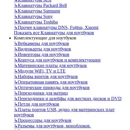
↳
Клавиатуры Packard Bell
↳
Клавиатуры Samsung
↳
Клавиатуры Sony
↳
Клавиатуры Toshiba
↳
Прочее клавиатуры DNS, Fujitsu, Xiaomi
Показать все Клавиатуры для ноутбуков
Комплектующие для ноутбуков
↳
Вебкамеры для ноутбуков
↳
Видеокарты для ноутбуков
↳
Инверторы для ноутбуков
↳
Корпуса для ноутбуков и комплектующие
↳
Материнские платы для ноутбуков
↳
Модули WiFi, TV и LTE
↳
Наборы винтов для ноутбуков
↳
Оперативная память для ноутбуков
↳
Оптические приводы для ноутбуков
↳
Переходники для матриц
↳
Переходники и шлейфы для жестких дисков и DVD
↳
Петли для ноутбуков
↳
Платы портов USB, аудио для материнских плат
ноутбуков
↳
Процессоры для ноутбуков
↳
Разъемы для ноутбуков, моноблоков.