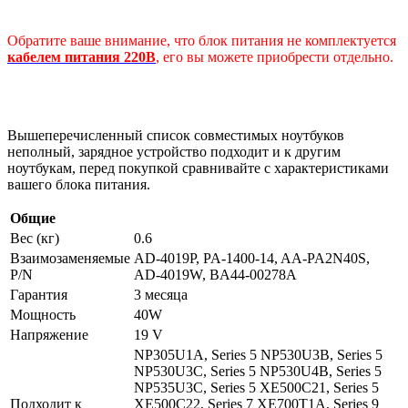
Обратите ваше внимание, что блок питания не комплектуется
кабелем питания 220В
, его вы можете приобрести отдельно.
Вышеперечисленный список совместимых ноутбуков
неполный, зарядное устройство подходит и к другим
ноутбукам, перед покупкой сравнивайте с характеристиками
вашего блока питания.
Общие
Вес (кг)
0.6
Взаимозаменяемые
AD-4019P, PA-1400-14, AA-PA2N40S,
P/N
AD-4019W, BA44-00278A
Гарантия
3 месяца
Мощность
40W
Напряжение
19 V
NP305U1A, Series 5 NP530U3B, Series 5
NP530U3C, Series 5 NP530U4B, Series 5
NP535U3C, Series 5 XE500C21, Series 5
Подходит к
XE500C22, Series 7 XE700T1A, Series 9