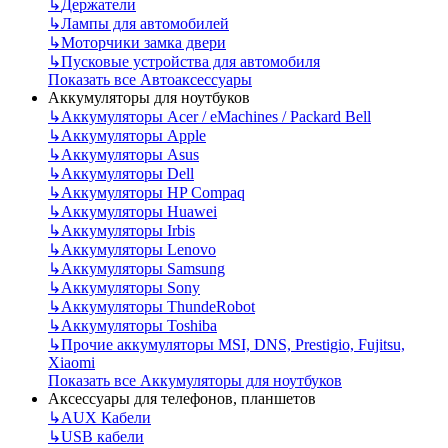
↳
Держатели
↳
Лампы для автомобилей
↳
Моторчики замка двери
↳
Пусковые устройства для автомобиля
Показать все Автоаксессуары
Аккумуляторы для ноутбуков
↳
Аккумуляторы Acer / eMachines / Packard Bell
↳
Аккумуляторы Apple
↳
Аккумуляторы Asus
↳
Аккумуляторы Dell
↳
Аккумуляторы HP Compaq
↳
Аккумуляторы Huawei
↳
Аккумуляторы Irbis
↳
Аккумуляторы Lenovo
↳
Аккумуляторы Samsung
↳
Аккумуляторы Sony
↳
Аккумуляторы ThundeRobot
↳
Аккумуляторы Toshiba
↳
Прочие аккумуляторы MSI, DNS, Prestigio, Fujitsu,
Xiaomi
Показать все Аккумуляторы для ноутбуков
Аксессуары для телефонов, планшетов
↳
AUX Кабели
↳
USB кабели