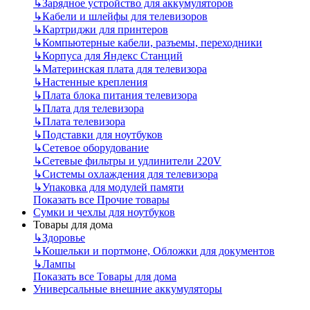
↳
Зарядное устройство для аккумуляторов
↳
Кабели и шлейфы для телевизоров
↳
Картриджи для принтеров
↳
Компьютерные кабели, разъемы, переходники
↳
Корпуса для Яндекс Станций
↳
Материнская плата для телевизора
↳
Настенные крепления
↳
Плата блока питания телевизора
↳
Плата для телевизора
↳
Плата телевизора
↳
Подставки для ноутбуков
↳
Сетевое оборудование
↳
Сетевые фильтры и удлинители 220V
↳
Системы охлаждения для телевизора
↳
Упаковка для модулей памяти
Показать все Прочие товары
Сумки и чехлы для ноутбуков
Товары для дома
↳
Здоровье
↳
Кошельки и портмоне, Обложки для документов
↳
Лампы
Показать все Товары для дома
Универсальные внешние аккумуляторы