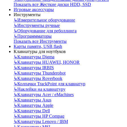
Показать все Жесткие диски HDD, SSD
Игровые аксессуары
Инструменты
↳
Измерительное оборудование
↳
Инструменты ручные
↳
Оборудование для реболлинга
↳
Программматоры
Показать все Инструменты
Карты памяти, USB flash
Клавиатуры для ноутбуков
↳
Клавиатуры Digma
↳
Клавиатуры HUAWEI, HONOR
↳
Клавиатуры IRBIS
↳
Клавиатуры Thunderobot
↳
Клавиатуры Roverbook
↳
Колпачки TrackPoint для клавиатур
↳
Наклейки на клавиатуру
↳
Клавиатуры Acer / eMachines
↳
Клавиатуры Asus
↳
Клавиатуры Apple
↳
Клавиатуры Dell
↳
Клавиатуры HP Compaq
↳
Клавиатуры Lenovo / IBM
↳
Клавиатуры MSI