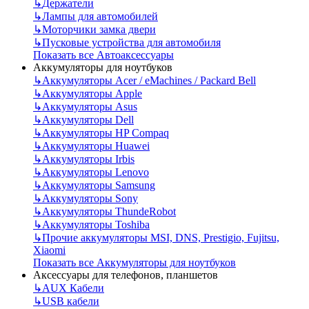
↳
Держатели
↳
Лампы для автомобилей
↳
Моторчики замка двери
↳
Пусковые устройства для автомобиля
Показать все Автоаксессуары
Аккумуляторы для ноутбуков
↳
Аккумуляторы Acer / eMachines / Packard Bell
↳
Аккумуляторы Apple
↳
Аккумуляторы Asus
↳
Аккумуляторы Dell
↳
Аккумуляторы HP Compaq
↳
Аккумуляторы Huawei
↳
Аккумуляторы Irbis
↳
Аккумуляторы Lenovo
↳
Аккумуляторы Samsung
↳
Аккумуляторы Sony
↳
Аккумуляторы ThundeRobot
↳
Аккумуляторы Toshiba
↳
Прочие аккумуляторы MSI, DNS, Prestigio, Fujitsu,
Xiaomi
Показать все Аккумуляторы для ноутбуков
Аксессуары для телефонов, планшетов
↳
AUX Кабели
↳
USB кабели