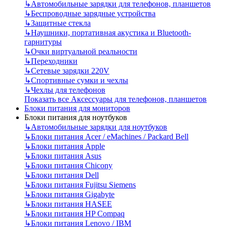
↳
Автомобильные зарядки для телефонов, планшетов
↳
Беспроводные зарядные устройства
↳
Защитные стекла
↳
Наушники, портативная акустика и Bluetooth-
гарнитуры
↳
Очки виртуальной реальности
↳
Переходники
↳
Сетевые зарядки 220V
↳
Спортивные сумки и чехлы
↳
Чехлы для телефонов
Показать все Аксессуары для телефонов, планшетов
Блоки питания для мониторов
Блоки питания для ноутбуков
↳
Автомобильные зарядки для ноутбуков
↳
Блоки питания Acer / eMachines / Packard Bell
↳
Блоки питания Apple
↳
Блоки питания Asus
↳
Блоки питания Chicony
↳
Блоки питания Dell
↳
Блоки питания Fujitsu Siemens
↳
Блоки питания Gigabyte
↳
Блоки питания HASEE
↳
Блоки питания HP Compaq
↳
Блоки питания Lenovo / IBM