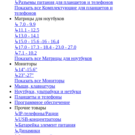
↳
Разъемы питания для планшетов и телефонов
Показать все Комплектующие для планшетов и
телефонов
Матрицы для ноутбуков
↳
7.0 - 9.9
↳
11.1 - 12.5
↳
13.0 - 14.1
↳
15.0 - 15.6 -16 - 16.4
↳
17.0 - 17.3 - 18.4 - 23.0 - 27.0
↳
7.1 - 10.2
Показать все Матрицы для ноутбуков
Мониторы
↳
14"-15.6"
↳
23"-27"
Показать все Мониторы
Мыши, клавиатуры
Ноутбуки, ультрабуки и нетбуки
Планшеты и телефоны
Программное обеспечение
Прочие товары
↳
IP‑телефоны/Рации
↳
USB-концентраторы
↳
Батарейка элемент питания
↳
Динамики