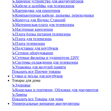
↳
Зарядное устройство для аккумуляторов
↳
Кабели и шлейфы для телевизоров
↳
Картриджи для принтеров
↳
Компьютерные кабели, разъемы, переходники
↳
Корпуса для Яндекс Станций
↳
Материнская плата для телевизора
↳
Настенные крепления
↳
Плата блока питания телевизора
↳
Плата для телевизора
↳
Плата телевизора
↳
Подставки для ноутбуков
↳
Сетевое оборудование
↳
Сетевые фильтры и удлинители 220V
↳
Системы охлаждения для телевизора
↳
Упаковка для модулей памяти
Показать все Прочие товары
Сумки и чехлы для ноутбуков
Товары для дома
↳
Здоровье
↳
Кошельки и портмоне, Обложки для документов
↳
Лампы
Показать все Товары для дома
Универсальные внешние аккумуляторы