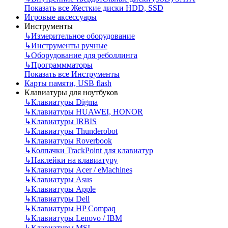
Показать все Жесткие диски HDD, SSD
Игровые аксессуары
Инструменты
↳
Измерительное оборудование
↳
Инструменты ручные
↳
Оборудование для реболлинга
↳
Программматоры
Показать все Инструменты
Карты памяти, USB flash
Клавиатуры для ноутбуков
↳
Клавиатуры Digma
↳
Клавиатуры HUAWEI, HONOR
↳
Клавиатуры IRBIS
↳
Клавиатуры Thunderobot
↳
Клавиатуры Roverbook
↳
Колпачки TrackPoint для клавиатур
↳
Наклейки на клавиатуру
↳
Клавиатуры Acer / eMachines
↳
Клавиатуры Asus
↳
Клавиатуры Apple
↳
Клавиатуры Dell
↳
Клавиатуры HP Compaq
↳
Клавиатуры Lenovo / IBM
↳
Клавиатуры MSI