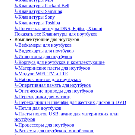
↳
Клавиатуры Packard Bell
↳
Клавиатуры Samsung
↳
Клавиатуры Sony
↳
Клавиатуры Toshiba
↳
Прочее клавиатуры DNS, Fujitsu, Xiaomi
Показать все Клавиатуры для ноутбуков
Комплектующие для ноутбуков
↳
Вебкамеры для ноутбуков
↳
Видеокарты для ноутбуков
↳
Инверторы для ноутбуков
↳
Корпуса для ноутбуков и комплектующие
↳
Материнские платы для ноутбуков
↳
Модули WiFi, TV и LTE
↳
Наборы винтов для ноутбуков
↳
Оперативная память для ноутбуков
↳
Оптические приводы для ноутбуков
↳
Переходники для матриц
↳
Переходники и шлейфы для жестких дисков и DVD
↳
Петли для ноутбуков
↳
Платы портов USB, аудио для материнских плат
ноутбуков
↳
Процессоры для ноутбуков
↳
Разъемы для ноутбуков, моноблоков.