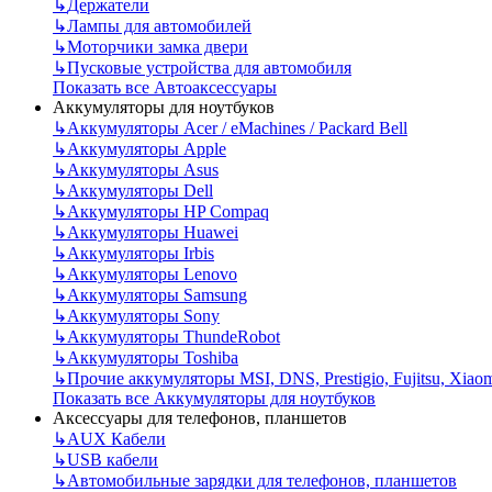
↳
Держатели
↳
Лампы для автомобилей
↳
Моторчики замка двери
↳
Пусковые устройства для автомобиля
Показать все Автоаксессуары
Аккумуляторы для ноутбуков
↳
Аккумуляторы Acer / eMachines / Packard Bell
↳
Аккумуляторы Apple
↳
Аккумуляторы Asus
↳
Аккумуляторы Dell
↳
Аккумуляторы HP Compaq
↳
Аккумуляторы Huawei
↳
Аккумуляторы Irbis
↳
Аккумуляторы Lenovo
↳
Аккумуляторы Samsung
↳
Аккумуляторы Sony
↳
Аккумуляторы ThundeRobot
↳
Аккумуляторы Toshiba
↳
Прочие аккумуляторы MSI, DNS, Prestigio, Fujitsu, Xiao
Показать все Аккумуляторы для ноутбуков
Аксессуары для телефонов, планшетов
↳
AUX Кабели
↳
USB кабели
↳
Автомобильные зарядки для телефонов, планшетов