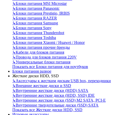
↳
Блоки питания MSI Microstar
↳
Блоки питания Panasonic
↳
Блоки питания Prestigio, IRBIS
↳
Блоки питания RAZER
↳
Блоки питания Samsung
↳
Блоки питания Sony
↳
Блоки питания Thunderobot
↳
Блоки питания Toshiba
↳
Блоки питания Xiaomi / Huawei / Honor
↳
Блоки питания прочие бренды
↳
Кабели для блоков питания
↳
Провода для блоков питания 220V
↳
Универсальные блоки питания
Показать все Блоки питания для ноутбуков
Блоки питания разное
Жесткие диски HDD, SSD
↳
Аксессуары к жестким дискам USB box, переходники
↳
Внешние жесткие диски и SSD
↳
Внутренние жесткие диски (HDD) SATA
↳
Внутренние жесткие диски (HDD, SSD) IDE
↳
Внутренние жесткие диски (SSD) M2 SATA, PCI-E
↳
Внутренние твердотельные диски (SSD) SATA
Показать все Жесткие диски HDD, SSD
Игровые аксессуары