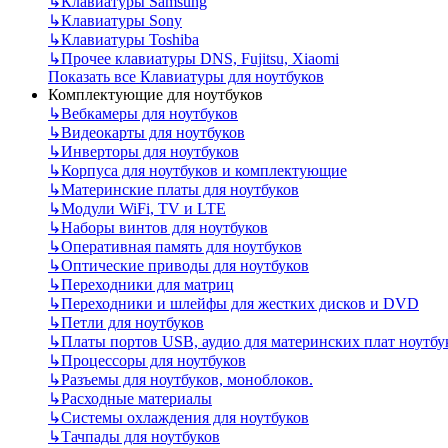
↳
Клавиатуры Samsung
↳
Клавиатуры Sony
↳
Клавиатуры Toshiba
↳
Прочее клавиатуры DNS, Fujitsu, Xiaomi
Показать все Клавиатуры для ноутбуков
Комплектующие для ноутбуков
↳
Вебкамеры для ноутбуков
↳
Видеокарты для ноутбуков
↳
Инверторы для ноутбуков
↳
Корпуса для ноутбуков и комплектующие
↳
Материнские платы для ноутбуков
↳
Модули WiFi, TV и LTE
↳
Наборы винтов для ноутбуков
↳
Оперативная память для ноутбуков
↳
Оптические приводы для ноутбуков
↳
Переходники для матриц
↳
Переходники и шлейфы для жестких дисков и DVD
↳
Петли для ноутбуков
↳
Платы портов USB, аудио для материнских плат ноутбу
↳
Процессоры для ноутбуков
↳
Разъемы для ноутбуков, моноблоков.
↳
Расходные материалы
↳
Системы охлаждения для ноутбуков
↳
Тачпады для ноутбуков