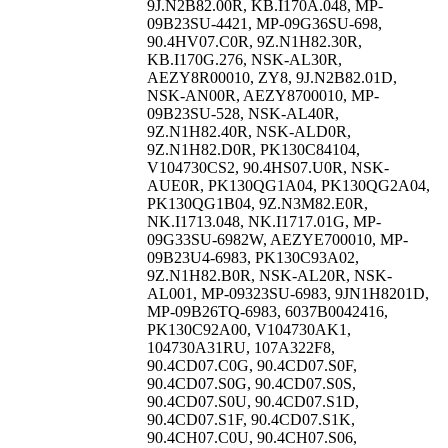
9J.N2B82.00R, KB.I170A.048, MP-
09B23SU-4421, MP-09G36SU-698,
90.4HV07.C0R, 9Z.N1H82.30R,
KB.I170G.276, NSK-AL30R,
AEZY8R00010, ZY8, 9J.N2B82.01D,
NSK-AN00R, AEZY8700010, MP-
09B23SU-528, NSK-AL40R,
9Z.N1H82.40R, NSK-ALD0R,
9Z.N1H82.D0R, PK130C84104,
V104730CS2, 90.4HS07.U0R, NSK-
AUE0R, PK130QG1A04, PK130QG2A04,
PK130QG1B04, 9Z.N3M82.E0R,
NK.I1713.048, NK.I1717.01G, MP-
09G33SU-6982W, AEZYE700010, MP-
09B23U4-6983, PK130C93A02,
9Z.N1H82.B0R, NSK-AL20R, NSK-
AL001, MP-09323SU-6983, 9JN1H8201D,
MP-09B26TQ-6983, 6037B0042416,
PK130C92A00, V104730AK1,
104730A31RU, 107A322F8,
90.4CD07.C0G, 90.4CD07.S0F,
90.4CD07.S0G, 90.4CD07.S0S,
90.4CD07.S0U, 90.4CD07.S1D,
90.4CD07.S1F, 90.4CD07.S1K,
90.4CH07.C0U, 90.4CH07.S06,