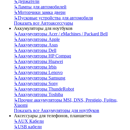
↳
Держатели
↳
Лампы для автомобилей
↳
Моторчики замка двери
↳
Пусковые устройства для автомобиля
Показать все Автоаксессуары
Аккумуляторы для ноутбуков
↳
Аккумуляторы Acer / eMachines / Packard Bell
↳
Аккумуляторы Apple
↳
Аккумуляторы Asus
↳
Аккумуляторы Dell
↳
Аккумуляторы HP Compaq
↳
Аккумуляторы Huawei
↳
Аккумуляторы Irbis
↳
Аккумуляторы Lenovo
↳
Аккумуляторы Samsung
↳
Аккумуляторы Sony
↳
Аккумуляторы ThundeRobot
↳
Аккумуляторы Toshiba
↳
Прочие аккумуляторы MSI, DNS, Prestigio, Fujitsu,
Xiaomi
Показать все Аккумуляторы для ноутбуков
Аксессуары для телефонов, планшетов
↳
AUX Кабели
↳
USB кабели