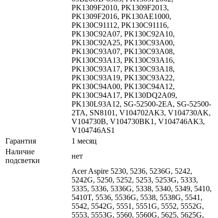
PK1309F2010, PK1309F2013,
PK1309F2016, PK130AE1000,
PK130C91112, PK130C91116,
PK130C92A07, PK130C92A10,
PK130C92A25, PK130C93A00,
PK130C93A07, PK130C93A08,
PK130C93A13, PK130C93A16,
PK130C93A17, PK130C93A18,
PK130C93A19, PK130C93A22,
PK130C94A00, PK130C94A12,
PK130C94A17, PK130DQ2A09,
PK130L93A12, SG-52500-2EA, SG-52500-
2TA, SN8101, V104702AK3, V104730AK,
V104730B, V104730BK1, V104746AK3,
V104746AS1
Гарантия
1 месяц
Наличие
нет
подсветки
Acer Aspire 5230, 5236, 5236G, 5242,
5242G, 5250, 5252, 5253, 5253G, 5333,
5335, 5336, 5336G, 5338, 5340, 5349, 5410,
5410T, 5536, 5536G, 5538, 5538G, 5541,
5542, 5542G, 5551, 5551G, 5552, 5552G,
5553, 5553G, 5560, 5560G, 5625, 5625G,