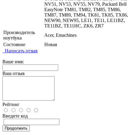
NV51, NV53, NV55, NV79, Packard Bell
EasyNote TM81, TM82, TM85, TM86,
TM87, TM89, TM94, TK81, TK85, TX86,
NEW90, NEW95, LE11, TE11, LE11BZ,
TE11BZ, TE11HC, ZK6, ZR7
Производитель
Acer, Emachines
ноутбука
Состояние
Новая
Написать отзыв
Ваше имя:
Ваш отзыв
Рейтинг
Введите код
Продолжить