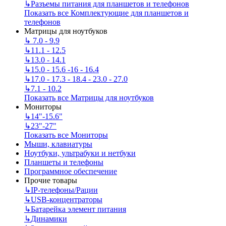
↳
Разъемы питания для планшетов и телефонов
Показать все Комплектующие для планшетов и
телефонов
Матрицы для ноутбуков
↳
7.0 - 9.9
↳
11.1 - 12.5
↳
13.0 - 14.1
↳
15.0 - 15.6 -16 - 16.4
↳
17.0 - 17.3 - 18.4 - 23.0 - 27.0
↳
7.1 - 10.2
Показать все Матрицы для ноутбуков
Мониторы
↳
14"-15.6"
↳
23"-27"
Показать все Мониторы
Мыши, клавиатуры
Ноутбуки, ультрабуки и нетбуки
Планшеты и телефоны
Программное обеспечение
Прочие товары
↳
IP‑телефоны/Рации
↳
USB-концентраторы
↳
Батарейка элемент питания
↳
Динамики