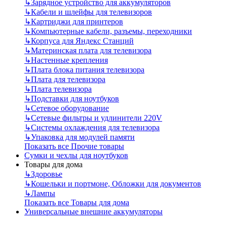
↳
Зарядное устройство для аккумуляторов
↳
Кабели и шлейфы для телевизоров
↳
Картриджи для принтеров
↳
Компьютерные кабели, разъемы, переходники
↳
Корпуса для Яндекс Станций
↳
Материнская плата для телевизора
↳
Настенные крепления
↳
Плата блока питания телевизора
↳
Плата для телевизора
↳
Плата телевизора
↳
Подставки для ноутбуков
↳
Сетевое оборудование
↳
Сетевые фильтры и удлинители 220V
↳
Системы охлаждения для телевизора
↳
Упаковка для модулей памяти
Показать все Прочие товары
Сумки и чехлы для ноутбуков
Товары для дома
↳
Здоровье
↳
Кошельки и портмоне, Обложки для документов
↳
Лампы
Показать все Товары для дома
Универсальные внешние аккумуляторы