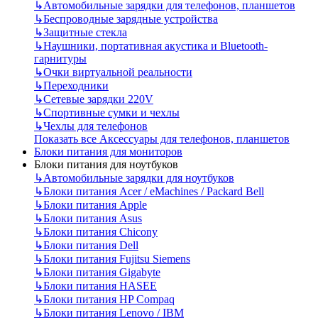
↳
Автомобильные зарядки для телефонов, планшетов
↳
Беспроводные зарядные устройства
↳
Защитные стекла
↳
Наушники, портативная акустика и Bluetooth-
гарнитуры
↳
Очки виртуальной реальности
↳
Переходники
↳
Сетевые зарядки 220V
↳
Спортивные сумки и чехлы
↳
Чехлы для телефонов
Показать все Аксессуары для телефонов, планшетов
Блоки питания для мониторов
Блоки питания для ноутбуков
↳
Автомобильные зарядки для ноутбуков
↳
Блоки питания Acer / eMachines / Packard Bell
↳
Блоки питания Apple
↳
Блоки питания Asus
↳
Блоки питания Chicony
↳
Блоки питания Dell
↳
Блоки питания Fujitsu Siemens
↳
Блоки питания Gigabyte
↳
Блоки питания HASEE
↳
Блоки питания HP Compaq
↳
Блоки питания Lenovo / IBM