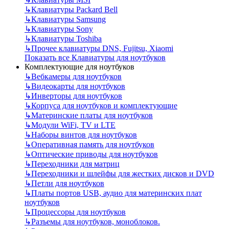
↳
Клавиатуры Packard Bell
↳
Клавиатуры Samsung
↳
Клавиатуры Sony
↳
Клавиатуры Toshiba
↳
Прочее клавиатуры DNS, Fujitsu, Xiaomi
Показать все Клавиатуры для ноутбуков
Комплектующие для ноутбуков
↳
Вебкамеры для ноутбуков
↳
Видеокарты для ноутбуков
↳
Инверторы для ноутбуков
↳
Корпуса для ноутбуков и комплектующие
↳
Материнские платы для ноутбуков
↳
Модули WiFi, TV и LTE
↳
Наборы винтов для ноутбуков
↳
Оперативная память для ноутбуков
↳
Оптические приводы для ноутбуков
↳
Переходники для матриц
↳
Переходники и шлейфы для жестких дисков и DVD
↳
Петли для ноутбуков
↳
Платы портов USB, аудио для материнских плат
ноутбуков
↳
Процессоры для ноутбуков
↳
Разъемы для ноутбуков, моноблоков.