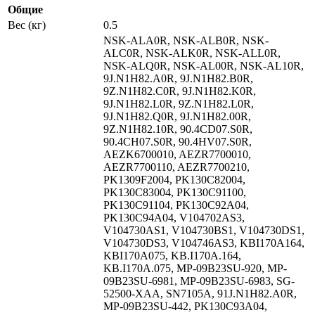
Общие
Вес (кг)
0.5
NSK-ALA0R, NSK-ALB0R, NSK-
ALC0R, NSK-ALK0R, NSK-ALL0R,
NSK-ALQ0R, NSK-AL00R, NSK-AL10R,
9J.N1H82.A0R, 9J.N1H82.B0R,
9Z.N1H82.C0R, 9J.N1H82.K0R,
9J.N1H82.L0R, 9Z.N1H82.L0R,
9J.N1H82.Q0R, 9J.N1H82.00R,
9Z.N1H82.10R, 90.4CD07.S0R,
90.4CH07.S0R, 90.4HV07.S0R,
AEZK6700010, AEZR7700010,
AEZR7700110, AEZR7700210,
PK1309F2004, PK130C82004,
PK130C83004, PK130C91100,
PK130C91104, PK130C92A04,
PK130C94A04, V104702AS3,
V104730AS1, V104730BS1, V104730DS1,
V104730DS3, V104746AS3, KBI170A164,
KBI170A075, KB.I170A.164,
KB.I170A.075, MP-09B23SU-920, MP-
09B23SU-6981, MP-09B23SU-6983, SG-
52500-XAA, SN7105A, 91J.N1H82.A0R,
MP-09B23SU-442, PK130C93A04,