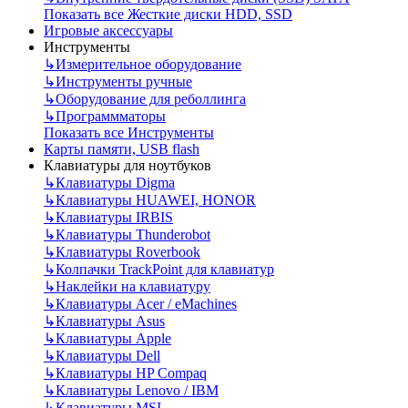
Показать все Жесткие диски HDD, SSD
Игровые аксессуары
Инструменты
↳
Измерительное оборудование
↳
Инструменты ручные
↳
Оборудование для реболлинга
↳
Программматоры
Показать все Инструменты
Карты памяти, USB flash
Клавиатуры для ноутбуков
↳
Клавиатуры Digma
↳
Клавиатуры HUAWEI, HONOR
↳
Клавиатуры IRBIS
↳
Клавиатуры Thunderobot
↳
Клавиатуры Roverbook
↳
Колпачки TrackPoint для клавиатур
↳
Наклейки на клавиатуру
↳
Клавиатуры Acer / eMachines
↳
Клавиатуры Asus
↳
Клавиатуры Apple
↳
Клавиатуры Dell
↳
Клавиатуры HP Compaq
↳
Клавиатуры Lenovo / IBM
↳
Клавиатуры MSI