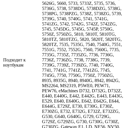
5626G, 5660, 5733, 5733Z, 5735, 5736,
5736G, 5738, 5738DG, 5738DZG, 5738G,
5738PG, 5738PZG, 5738Z, 5738ZG, 5739,
5739G, 5740, 5740G, 5741, 5741G,
5741ZG, 5742, 5742G, 5742Z, 5742ZG,
5745, 5745DG, 5745G, 5745P, 5750G,
5750Z, 5750ZG, 5810, 5810T, 5810TG,
5810TZ, 5810TZG, 5820, 5820T, 5820TG,
5820TZ, 7535, 7535G, 7540, 7540G, 7551,
7551G, 7552, 7552G, 7560, 7560G, 7735,
7735G, 7735Z, 7735ZG, 7736, 7736G,
Подходит к
7736Z, 7736ZG, 7738, 7738G, 7739,
ноутбукам
7739G, 7739Z, 7739ZG, 7740, 7740G,
7741, 7741G, 7741Z, 7741ZG, 7745,
7745G, 7750, 7750G, 7750Z, 7750ZG,
8935, 8935G, 8940, 8940G, 8942, 8942G,
MS2264, MS2319, P5WE0, PEW71,
PEW76, eMachines D732, D732G, D732Z,
E440, E440G, E442, E442G, E443, E443G,
E529, E640, E640G, E642, E642G, E644,
E644G, E729Z, E730, E730G, E730Z,
E730ZG, E732, E732G, E732Z, E732ZG,
G530, G640, G640G, G729, G729G,
G729Z, G729ZG, G730, G730G, G730Z,
G730ZG, Gateway E1, LD, NE56, NV50,