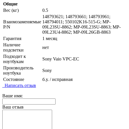
Общие
Вес (кг)
0.5
148793621; 148793661; 148793961;
Взаимозаменяемые
148794011; 550102K16-515-G; MP-
P/N
09L23SU-8862; MP-09L23SU-8863; MP-
09L23U4-8862; MP-09L26GB-8863
Гарантия
1 месяц
Наличие
нет
подсветки
Подходит к
Sony Vaio VPC-EC
ноутбукам
Производитель
Sony
ноутбука
Состояние
б.у. / исправная
Написать отзыв
Ваше имя:
Ваш отзыв