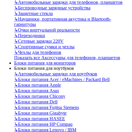
↳
Автомобильные зарядки для телефонов, планшетов
↳
Беспроводные зарядные устройства
↳
Защитные стекла
↳
Наушники, портативная акустика и Bluetooth-
гарнитуры
↳
Очки виртуальной реальности
↳
Переходники
↳
Сетевые зарядки 220V
↳
Спортивные сумки и чехлы
↳
Чехлы для телефонов
Показать все Аксессуары для телефонов, планшетов
Блоки питания для мониторов
Блоки питания для ноутбуков
↳
Автомобильные зарядки для ноутбуков
↳
Блоки питания Acer / eMachines / Packard Bell
↳
Блоки питания Apple
↳
Блоки питания Asus
↳
Блоки питания Chicony
↳
Блоки питания Dell
↳
Блоки питания Fujitsu Siemens
↳
Блоки питания Gigabyte
↳
Блоки питания HASEE
↳
Блоки питания HP Compaq
↳
Блоки питания Lenovo / IBM