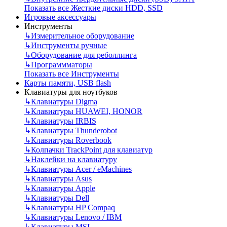
Показать все Жесткие диски HDD, SSD
Игровые аксессуары
Инструменты
↳
Измерительное оборудование
↳
Инструменты ручные
↳
Оборудование для реболлинга
↳
Программматоры
Показать все Инструменты
Карты памяти, USB flash
Клавиатуры для ноутбуков
↳
Клавиатуры Digma
↳
Клавиатуры HUAWEI, HONOR
↳
Клавиатуры IRBIS
↳
Клавиатуры Thunderobot
↳
Клавиатуры Roverbook
↳
Колпачки TrackPoint для клавиатур
↳
Наклейки на клавиатуру
↳
Клавиатуры Acer / eMachines
↳
Клавиатуры Asus
↳
Клавиатуры Apple
↳
Клавиатуры Dell
↳
Клавиатуры HP Compaq
↳
Клавиатуры Lenovo / IBM
↳
Клавиатуры MSI