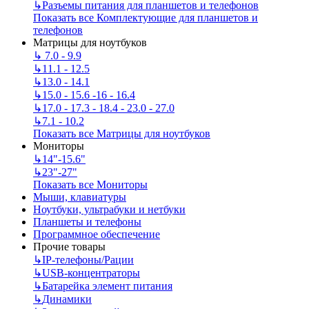
↳
Разъемы питания для планшетов и телефонов
Показать все Комплектующие для планшетов и
телефонов
Матрицы для ноутбуков
↳
7.0 - 9.9
↳
11.1 - 12.5
↳
13.0 - 14.1
↳
15.0 - 15.6 -16 - 16.4
↳
17.0 - 17.3 - 18.4 - 23.0 - 27.0
↳
7.1 - 10.2
Показать все Матрицы для ноутбуков
Мониторы
↳
14"-15.6"
↳
23"-27"
Показать все Мониторы
Мыши, клавиатуры
Ноутбуки, ультрабуки и нетбуки
Планшеты и телефоны
Программное обеспечение
Прочие товары
↳
IP‑телефоны/Рации
↳
USB-концентраторы
↳
Батарейка элемент питания
↳
Динамики