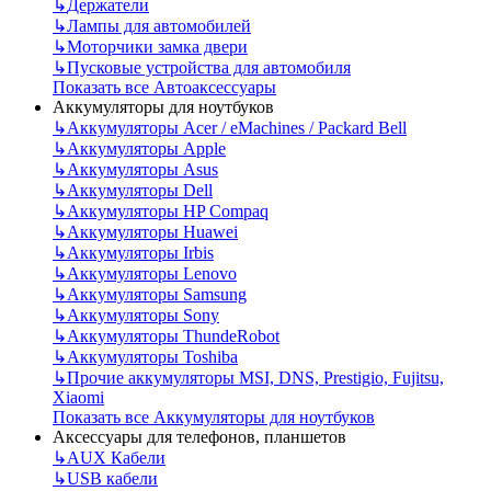
↳
Держатели
↳
Лампы для автомобилей
↳
Моторчики замка двери
↳
Пусковые устройства для автомобиля
Показать все Автоаксессуары
Аккумуляторы для ноутбуков
↳
Аккумуляторы Acer / eMachines / Packard Bell
↳
Аккумуляторы Apple
↳
Аккумуляторы Asus
↳
Аккумуляторы Dell
↳
Аккумуляторы HP Compaq
↳
Аккумуляторы Huawei
↳
Аккумуляторы Irbis
↳
Аккумуляторы Lenovo
↳
Аккумуляторы Samsung
↳
Аккумуляторы Sony
↳
Аккумуляторы ThundeRobot
↳
Аккумуляторы Toshiba
↳
Прочие аккумуляторы MSI, DNS, Prestigio, Fujitsu,
Xiaomi
Показать все Аккумуляторы для ноутбуков
Аксессуары для телефонов, планшетов
↳
AUX Кабели
↳
USB кабели