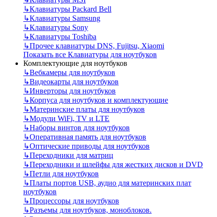
↳
Клавиатуры Packard Bell
↳
Клавиатуры Samsung
↳
Клавиатуры Sony
↳
Клавиатуры Toshiba
↳
Прочее клавиатуры DNS, Fujitsu, Xiaomi
Показать все Клавиатуры для ноутбуков
Комплектующие для ноутбуков
↳
Вебкамеры для ноутбуков
↳
Видеокарты для ноутбуков
↳
Инверторы для ноутбуков
↳
Корпуса для ноутбуков и комплектующие
↳
Материнские платы для ноутбуков
↳
Модули WiFi, TV и LTE
↳
Наборы винтов для ноутбуков
↳
Оперативная память для ноутбуков
↳
Оптические приводы для ноутбуков
↳
Переходники для матриц
↳
Переходники и шлейфы для жестких дисков и DVD
↳
Петли для ноутбуков
↳
Платы портов USB, аудио для материнских плат
ноутбуков
↳
Процессоры для ноутбуков
↳
Разъемы для ноутбуков, моноблоков.