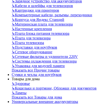
↳
Зарядное устройство для аккумуляторов
↳
Кабели и шлейфы для телевизоров
↳
Картриджи для принтеров
↳
Компьютерные кабели, разъемы, переходники
↳
Корпуса для Яндекс Станций
↳
Материнская плата для телевизора
↳
Настенные крепления
↳
Плата блока питания телевизора
↳
Плата для телевизора
↳
Плата телевизора
↳
Подставки для ноутбуков
↳
Сетевое оборудование
↳
Сетевые фильтры и удлинители 220V
↳
Системы охлаждения для телевизора
↳
Упаковка для модулей памяти
Показать все Прочие товары
Сумки и чехлы для ноутбуков
Товары для дома
↳
Здоровье
↳
Кошельки и портмоне, Обложки для документов
↳
Лампы
Показать все Товары для дома
Универсальные внешние аккумуляторы