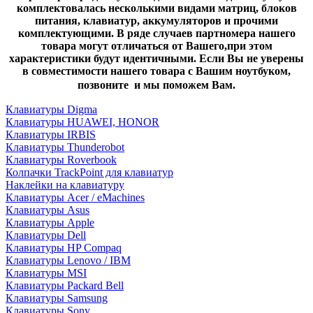
комплектовалась несколькими видами матриц, блоков
питания, клавиатур, аккумуляторов и прочими
комплектующими. В ряде случаев партномера нашего
товара могут отличаться от Вашего,при этом
характеристики будут идентичными. Если Вы не уверены
в совместимости нашего товара с Вашим ноутбуком,
позвоните и мы поможем Вам.
Клавиатуры Digma
Клавиатуры HUAWEI, HONOR
Клавиатуры IRBIS
Клавиатуры Thunderobot
Клавиатуры Roverbook
Колпачки TrackPoint для клавиатур
Наклейки на клавиатуру
Клавиатуры Acer / eMachines
Клавиатуры Asus
Клавиатуры Apple
Клавиатуры Dell
Клавиатуры HP Compaq
Клавиатуры Lenovo / IBM
Клавиатуры MSI
Клавиатуры Packard Bell
Клавиатуры Samsung
Клавиатуры Sony