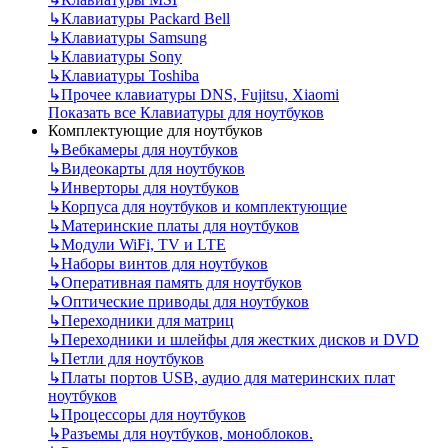
↳
Клавиатуры Packard Bell
↳
Клавиатуры Samsung
↳
Клавиатуры Sony
↳
Клавиатуры Toshiba
↳
Прочее клавиатуры DNS, Fujitsu, Xiaomi
Показать все Клавиатуры для ноутбуков
Комплектующие для ноутбуков
↳
Вебкамеры для ноутбуков
↳
Видеокарты для ноутбуков
↳
Инверторы для ноутбуков
↳
Корпуса для ноутбуков и комплектующие
↳
Материнские платы для ноутбуков
↳
Модули WiFi, TV и LTE
↳
Наборы винтов для ноутбуков
↳
Оперативная память для ноутбуков
↳
Оптические приводы для ноутбуков
↳
Переходники для матриц
↳
Переходники и шлейфы для жестких дисков и DVD
↳
Петли для ноутбуков
↳
Платы портов USB, аудио для материнских плат
ноутбуков
↳
Процессоры для ноутбуков
↳
Разъемы для ноутбуков, моноблоков.