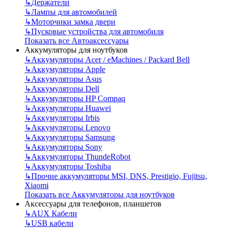
↳
Держатели
↳
Лампы для автомобилей
↳
Моторчики замка двери
↳
Пусковые устройства для автомобиля
Показать все Автоаксессуары
Аккумуляторы для ноутбуков
↳
Аккумуляторы Acer / eMachines / Packard Bell
↳
Аккумуляторы Apple
↳
Аккумуляторы Asus
↳
Аккумуляторы Dell
↳
Аккумуляторы HP Compaq
↳
Аккумуляторы Huawei
↳
Аккумуляторы Irbis
↳
Аккумуляторы Lenovo
↳
Аккумуляторы Samsung
↳
Аккумуляторы Sony
↳
Аккумуляторы ThundeRobot
↳
Аккумуляторы Toshiba
↳
Прочие аккумуляторы MSI, DNS, Prestigio, Fujitsu,
Xiaomi
Показать все Аккумуляторы для ноутбуков
Аксессуары для телефонов, планшетов
↳
AUX Кабели
↳
USB кабели