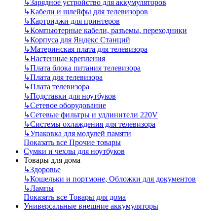
↳
Зарядное устройство для аккумуляторов
↳
Кабели и шлейфы для телевизоров
↳
Картриджи для принтеров
↳
Компьютерные кабели, разъемы, переходники
↳
Корпуса для Яндекс Станций
↳
Материнская плата для телевизора
↳
Настенные крепления
↳
Плата блока питания телевизора
↳
Плата для телевизора
↳
Плата телевизора
↳
Подставки для ноутбуков
↳
Сетевое оборудование
↳
Сетевые фильтры и удлинители 220V
↳
Системы охлаждения для телевизора
↳
Упаковка для модулей памяти
Показать все Прочие товары
Сумки и чехлы для ноутбуков
Товары для дома
↳
Здоровье
↳
Кошельки и портмоне, Обложки для документов
↳
Лампы
Показать все Товары для дома
Универсальные внешние аккумуляторы