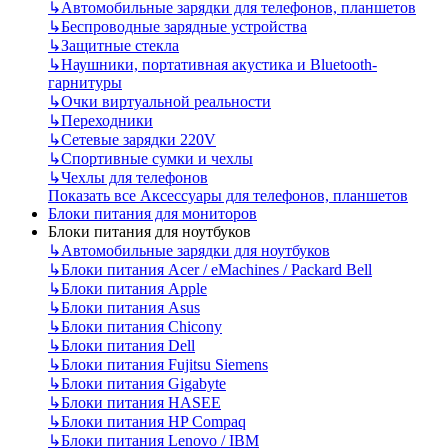
↳
Автомобильные зарядки для телефонов, планшетов
↳
Беспроводные зарядные устройства
↳
Защитные стекла
↳
Наушники, портативная акустика и Bluetooth-
гарнитуры
↳
Очки виртуальной реальности
↳
Переходники
↳
Сетевые зарядки 220V
↳
Спортивные сумки и чехлы
↳
Чехлы для телефонов
Показать все Аксессуары для телефонов, планшетов
Блоки питания для мониторов
Блоки питания для ноутбуков
↳
Автомобильные зарядки для ноутбуков
↳
Блоки питания Acer / eMachines / Packard Bell
↳
Блоки питания Apple
↳
Блоки питания Asus
↳
Блоки питания Chicony
↳
Блоки питания Dell
↳
Блоки питания Fujitsu Siemens
↳
Блоки питания Gigabyte
↳
Блоки питания HASEE
↳
Блоки питания HP Compaq
↳
Блоки питания Lenovo / IBM