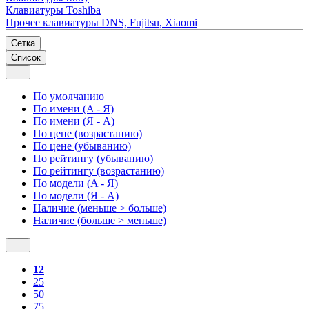
Клавиатуры Toshiba
Прочее клавиатуры DNS, Fujitsu, Xiaomi
Сетка
Список
По умолчанию
По имени (A - Я)
По имени (Я - A)
По цене (возрастанию)
По цене (убыванию)
По рейтингу (убыванию)
По рейтингу (возрастанию)
По модели (A - Я)
По модели (Я - A)
Наличие (меньше > больше)
Наличие (больше > меньше)
12
25
50
75