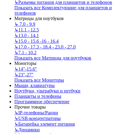
↳
Разъемы питания для планшетов и телефонов
Показать все Комплектующие для планшетов и
телефонов
Матрицы для ноутбуков
↳
7.0 - 9.9
↳
11.1 - 12.5
↳
13.0 - 14.1
↳
15.0 - 15.6 -16 - 16.4
↳
17.0 - 17.3 - 18.4 - 23.0 - 27.0
↳
7.1 - 10.2
Показать все Матрицы для ноутбуков
Мониторы
↳
14"-15.6"
↳
23"-27"
Показать все Мониторы
Мыши, клавиатуры
Ноутбуки, ультрабуки и нетбуки
Планшеты и телефоны
Программное обеспечение
Прочие товары
↳
IP‑телефоны/Рации
↳
USB-концентраторы
↳
Батарейка элемент питания
↳
Динамики