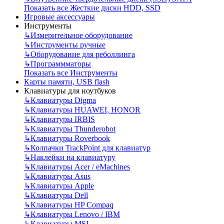
Показать все Жесткие диски HDD, SSD
Игровые аксессуары
Инструменты
↳
Измерительное оборудование
↳
Инструменты ручные
↳
Оборудование для реболлинга
↳
Программматоры
Показать все Инструменты
Карты памяти, USB flash
Клавиатуры для ноутбуков
↳
Клавиатуры Digma
↳
Клавиатуры HUAWEI, HONOR
↳
Клавиатуры IRBIS
↳
Клавиатуры Thunderobot
↳
Клавиатуры Roverbook
↳
Колпачки TrackPoint для клавиатур
↳
Наклейки на клавиатуру
↳
Клавиатуры Acer / eMachines
↳
Клавиатуры Asus
↳
Клавиатуры Apple
↳
Клавиатуры Dell
↳
Клавиатуры HP Compaq
↳
Клавиатуры Lenovo / IBM
↳
Клавиатуры MSI