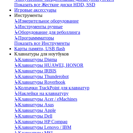
Показать все Жесткие диски HDD, SSD
Игровые аксессуары
Инструменты
↳
Измерительное оборудование
↳
Инструменты ручные
↳
Оборудование для реболлинга
↳
Программматоры
Показать все Инструменты
Карты памяти, USB flash
Клавиатуры для ноутбуков
↳
Клавиатуры Digma
↳
Клавиатуры HUAWEI, HONOR
↳
Клавиатуры IRBIS
↳
Клавиатуры Thunderobot
↳
Клавиатуры Roverbook
↳
Колпачки TrackPoint для клавиатур
↳
Наклейки на клавиатуру
↳
Клавиатуры Acer / eMachines
↳
Клавиатуры Asus
↳
Клавиатуры Apple
↳
Клавиатуры Dell
↳
Клавиатуры HP Compaq
↳
Клавиатуры Lenovo / IBM
↳
Клавиатуры MSI