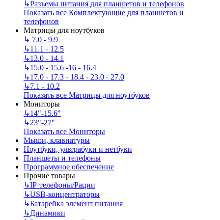
↳
Разъемы питания для планшетов и телефонов
Показать все Комплектующие для планшетов и
телефонов
Матрицы для ноутбуков
↳
7.0 - 9.9
↳
11.1 - 12.5
↳
13.0 - 14.1
↳
15.0 - 15.6 -16 - 16.4
↳
17.0 - 17.3 - 18.4 - 23.0 - 27.0
↳
7.1 - 10.2
Показать все Матрицы для ноутбуков
Мониторы
↳
14"-15.6"
↳
23"-27"
Показать все Мониторы
Мыши, клавиатуры
Ноутбуки, ультрабуки и нетбуки
Планшеты и телефоны
Программное обеспечение
Прочие товары
↳
IP‑телефоны/Рации
↳
USB-концентраторы
↳
Батарейка элемент питания
↳
Динамики