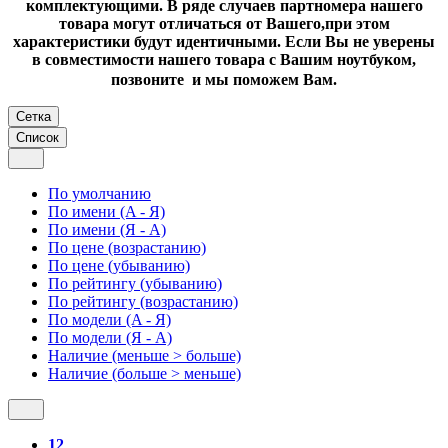
комплектующими. В ряде случаев партномера нашего
товара могут отличаться от Вашего,при этом
характеристики будут идентичными. Если Вы не уверены
в совместимости нашего товара с Вашим ноутбуком,
позвоните и мы поможем Вам.
Сетка
Список
По умолчанию
По имени (A - Я)
По имени (Я - A)
По цене (возрастанию)
По цене (убыванию)
По рейтингу (убыванию)
По рейтингу (возрастанию)
По модели (A - Я)
По модели (Я - A)
Наличие (меньше > больше)
Наличие (больше > меньше)
12