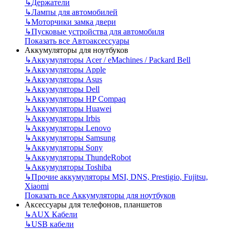
↳
Держатели
↳
Лампы для автомобилей
↳
Моторчики замка двери
↳
Пусковые устройства для автомобиля
Показать все Автоаксессуары
Аккумуляторы для ноутбуков
↳
Аккумуляторы Acer / eMachines / Packard Bell
↳
Аккумуляторы Apple
↳
Аккумуляторы Asus
↳
Аккумуляторы Dell
↳
Аккумуляторы HP Compaq
↳
Аккумуляторы Huawei
↳
Аккумуляторы Irbis
↳
Аккумуляторы Lenovo
↳
Аккумуляторы Samsung
↳
Аккумуляторы Sony
↳
Аккумуляторы ThundeRobot
↳
Аккумуляторы Toshiba
↳
Прочие аккумуляторы MSI, DNS, Prestigio, Fujitsu,
Xiaomi
Показать все Аккумуляторы для ноутбуков
Аксессуары для телефонов, планшетов
↳
AUX Кабели
↳
USB кабели