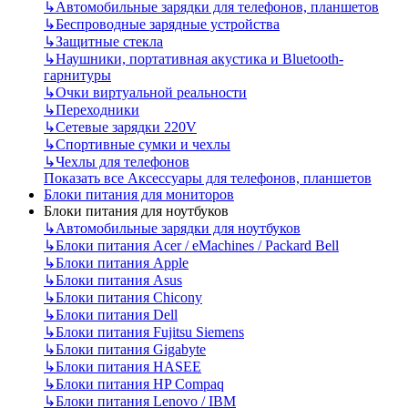
↳
Автомобильные зарядки для телефонов, планшетов
↳
Беспроводные зарядные устройства
↳
Защитные стекла
↳
Наушники, портативная акустика и Bluetooth-
гарнитуры
↳
Очки виртуальной реальности
↳
Переходники
↳
Сетевые зарядки 220V
↳
Спортивные сумки и чехлы
↳
Чехлы для телефонов
Показать все Аксессуары для телефонов, планшетов
Блоки питания для мониторов
Блоки питания для ноутбуков
↳
Автомобильные зарядки для ноутбуков
↳
Блоки питания Acer / eMachines / Packard Bell
↳
Блоки питания Apple
↳
Блоки питания Asus
↳
Блоки питания Chicony
↳
Блоки питания Dell
↳
Блоки питания Fujitsu Siemens
↳
Блоки питания Gigabyte
↳
Блоки питания HASEE
↳
Блоки питания HP Compaq
↳
Блоки питания Lenovo / IBM