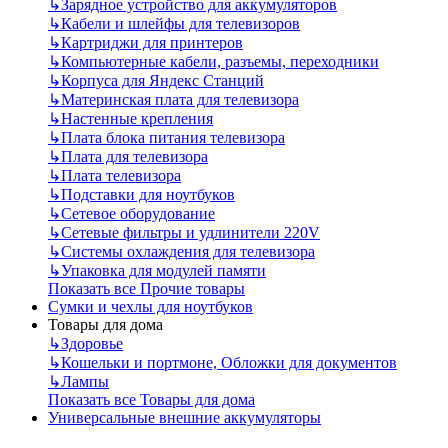
↳
Зарядное устройство для аккумуляторов
↳
Кабели и шлейфы для телевизоров
↳
Картриджи для принтеров
↳
Компьютерные кабели, разъемы, переходники
↳
Корпуса для Яндекс Станций
↳
Материнская плата для телевизора
↳
Настенные крепления
↳
Плата блока питания телевизора
↳
Плата для телевизора
↳
Плата телевизора
↳
Подставки для ноутбуков
↳
Сетевое оборудование
↳
Сетевые фильтры и удлинители 220V
↳
Системы охлаждения для телевизора
↳
Упаковка для модулей памяти
Показать все Прочие товары
Сумки и чехлы для ноутбуков
Товары для дома
↳
Здоровье
↳
Кошельки и портмоне, Обложки для документов
↳
Лампы
Показать все Товары для дома
Универсальные внешние аккумуляторы