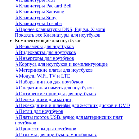
↳
Клавиатуры Packard Bell
↳
Клавиатуры Samsung
↳
Клавиатуры Sony
↳
Клавиатуры Toshiba
↳
Прочее клавиатуры DNS, Fujitsu, Xiaomi
Показать все Клавиатуры для ноутбуков
Комплектующие для ноутбуков
↳
Вебкамеры для ноутбуков
↳
Видеокарты для ноутбуков
↳
Инверторы для ноутбуков
↳
Корпуса для ноутбуков и комплектующие
↳
Материнские платы для ноутбуков
↳
Модули WiFi, TV и LTE
↳
Наборы винтов для ноутбуков
↳
Оперативная память для ноутбуков
↳
Оптические приводы для ноутбуков
↳
Переходники для матриц
↳
Переходники и шлейфы для жестких дисков и DVD
↳
Петли для ноутбуков
↳
Платы портов USB, аудио для материнских плат
ноутбуков
↳
Процессоры для ноутбуков
↳
Разъемы для ноутбуков, моноблоков.