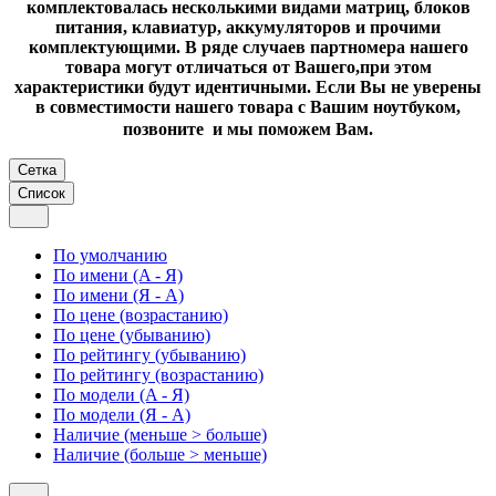
комплектовалась несколькими видами матриц, блоков
питания, клавиатур, аккумуляторов и прочими
комплектующими. В ряде случаев партномера нашего
товара могут отличаться от Вашего,при этом
характеристики будут идентичными. Если Вы не уверены
в совместимости нашего товара с Вашим ноутбуком,
позвоните и мы поможем Вам.
Сетка
Список
По умолчанию
По имени (A - Я)
По имени (Я - A)
По цене (возрастанию)
По цене (убыванию)
По рейтингу (убыванию)
По рейтингу (возрастанию)
По модели (A - Я)
По модели (Я - A)
Наличие (меньше > больше)
Наличие (больше > меньше)