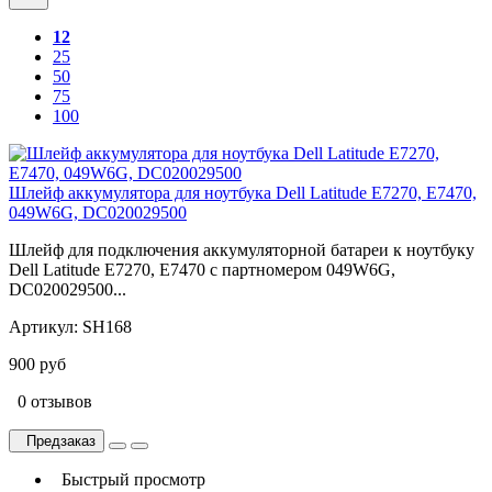
12
25
50
75
100
Шлейф аккумулятора для ноутбука Dell Latitude E7270, E7470,
049W6G, DC020029500
Шлейф для подключения аккумуляторной батареи к ноутбуку
Dell Latitude E7270, E7470 с партномером 049W6G,
DC020029500...
Артикул:
SH168
900 руб
0 отзывов
Предзаказ
Быстрый просмотр