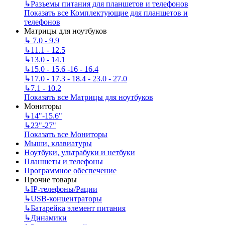
↳
Разъемы питания для планшетов и телефонов
Показать все Комплектующие для планшетов и
телефонов
Матрицы для ноутбуков
↳
7.0 - 9.9
↳
11.1 - 12.5
↳
13.0 - 14.1
↳
15.0 - 15.6 -16 - 16.4
↳
17.0 - 17.3 - 18.4 - 23.0 - 27.0
↳
7.1 - 10.2
Показать все Матрицы для ноутбуков
Мониторы
↳
14"-15.6"
↳
23"-27"
Показать все Мониторы
Мыши, клавиатуры
Ноутбуки, ультрабуки и нетбуки
Планшеты и телефоны
Программное обеспечение
Прочие товары
↳
IP‑телефоны/Рации
↳
USB-концентраторы
↳
Батарейка элемент питания
↳
Динамики