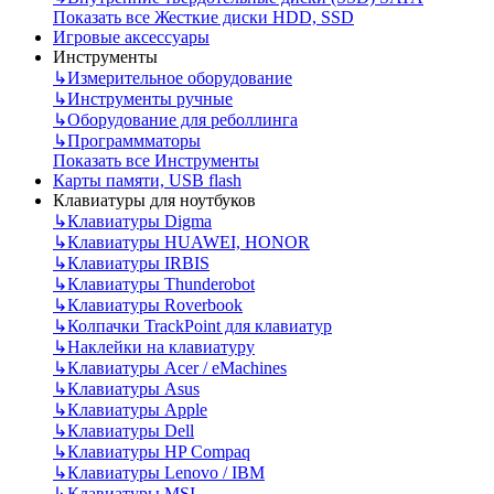
Показать все Жесткие диски HDD, SSD
Игровые аксессуары
Инструменты
↳
Измерительное оборудование
↳
Инструменты ручные
↳
Оборудование для реболлинга
↳
Программматоры
Показать все Инструменты
Карты памяти, USB flash
Клавиатуры для ноутбуков
↳
Клавиатуры Digma
↳
Клавиатуры HUAWEI, HONOR
↳
Клавиатуры IRBIS
↳
Клавиатуры Thunderobot
↳
Клавиатуры Roverbook
↳
Колпачки TrackPoint для клавиатур
↳
Наклейки на клавиатуру
↳
Клавиатуры Acer / eMachines
↳
Клавиатуры Asus
↳
Клавиатуры Apple
↳
Клавиатуры Dell
↳
Клавиатуры HP Compaq
↳
Клавиатуры Lenovo / IBM
↳
Клавиатуры MSI