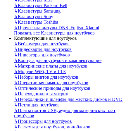
↳
Клавиатуры Packard Bell
↳
Клавиатуры Samsung
↳
Клавиатуры Sony
↳
Клавиатуры Toshiba
↳
Прочее клавиатуры DNS, Fujitsu, Xiaomi
Показать все Клавиатуры для ноутбуков
Комплектующие для ноутбуков
↳
Вебкамеры для ноутбуков
↳
Видеокарты для ноутбуков
↳
Инверторы для ноутбуков
↳
Корпуса для ноутбуков и комплектующие
↳
Материнские платы для ноутбуков
↳
Модули WiFi, TV и LTE
↳
Наборы винтов для ноутбуков
↳
Оперативная память для ноутбуков
↳
Оптические приводы для ноутбуков
↳
Переходники для матриц
↳
Переходники и шлейфы для жестких дисков и DVD
↳
Петли для ноутбуков
↳
Платы портов USB, аудио для материнских плат
ноутбуков
↳
Процессоры для ноутбуков
↳
Разъемы для ноутбуков, моноблоков.