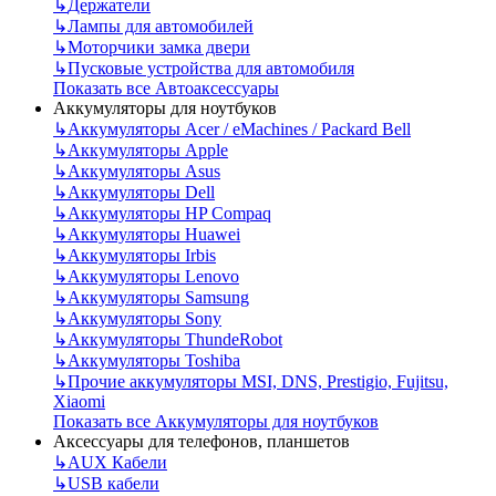
↳
Держатели
↳
Лампы для автомобилей
↳
Моторчики замка двери
↳
Пусковые устройства для автомобиля
Показать все Автоаксессуары
Аккумуляторы для ноутбуков
↳
Аккумуляторы Acer / eMachines / Packard Bell
↳
Аккумуляторы Apple
↳
Аккумуляторы Asus
↳
Аккумуляторы Dell
↳
Аккумуляторы HP Compaq
↳
Аккумуляторы Huawei
↳
Аккумуляторы Irbis
↳
Аккумуляторы Lenovo
↳
Аккумуляторы Samsung
↳
Аккумуляторы Sony
↳
Аккумуляторы ThundeRobot
↳
Аккумуляторы Toshiba
↳
Прочие аккумуляторы MSI, DNS, Prestigio, Fujitsu,
Xiaomi
Показать все Аккумуляторы для ноутбуков
Аксессуары для телефонов, планшетов
↳
AUX Кабели
↳
USB кабели