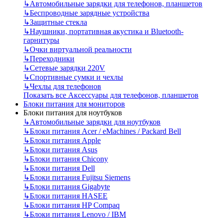
↳
Автомобильные зарядки для телефонов, планшетов
↳
Беспроводные зарядные устройства
↳
Защитные стекла
↳
Наушники, портативная акустика и Bluetooth-
гарнитуры
↳
Очки виртуальной реальности
↳
Переходники
↳
Сетевые зарядки 220V
↳
Спортивные сумки и чехлы
↳
Чехлы для телефонов
Показать все Аксессуары для телефонов, планшетов
Блоки питания для мониторов
Блоки питания для ноутбуков
↳
Автомобильные зарядки для ноутбуков
↳
Блоки питания Acer / eMachines / Packard Bell
↳
Блоки питания Apple
↳
Блоки питания Asus
↳
Блоки питания Chicony
↳
Блоки питания Dell
↳
Блоки питания Fujitsu Siemens
↳
Блоки питания Gigabyte
↳
Блоки питания HASEE
↳
Блоки питания HP Compaq
↳
Блоки питания Lenovo / IBM