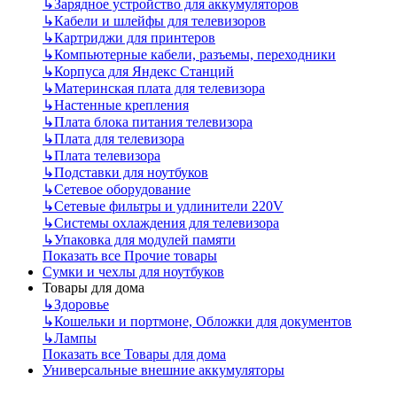
↳
Зарядное устройство для аккумуляторов
↳
Кабели и шлейфы для телевизоров
↳
Картриджи для принтеров
↳
Компьютерные кабели, разъемы, переходники
↳
Корпуса для Яндекс Станций
↳
Материнская плата для телевизора
↳
Настенные крепления
↳
Плата блока питания телевизора
↳
Плата для телевизора
↳
Плата телевизора
↳
Подставки для ноутбуков
↳
Сетевое оборудование
↳
Сетевые фильтры и удлинители 220V
↳
Системы охлаждения для телевизора
↳
Упаковка для модулей памяти
Показать все Прочие товары
Сумки и чехлы для ноутбуков
Товары для дома
↳
Здоровье
↳
Кошельки и портмоне, Обложки для документов
↳
Лампы
Показать все Товары для дома
Универсальные внешние аккумуляторы