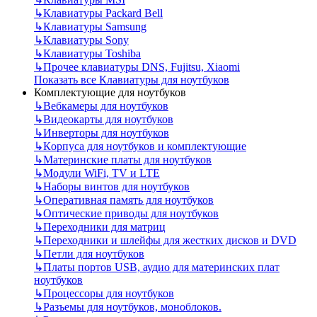
↳
Клавиатуры Packard Bell
↳
Клавиатуры Samsung
↳
Клавиатуры Sony
↳
Клавиатуры Toshiba
↳
Прочее клавиатуры DNS, Fujitsu, Xiaomi
Показать все Клавиатуры для ноутбуков
Комплектующие для ноутбуков
↳
Вебкамеры для ноутбуков
↳
Видеокарты для ноутбуков
↳
Инверторы для ноутбуков
↳
Корпуса для ноутбуков и комплектующие
↳
Материнские платы для ноутбуков
↳
Модули WiFi, TV и LTE
↳
Наборы винтов для ноутбуков
↳
Оперативная память для ноутбуков
↳
Оптические приводы для ноутбуков
↳
Переходники для матриц
↳
Переходники и шлейфы для жестких дисков и DVD
↳
Петли для ноутбуков
↳
Платы портов USB, аудио для материнских плат
ноутбуков
↳
Процессоры для ноутбуков
↳
Разъемы для ноутбуков, моноблоков.