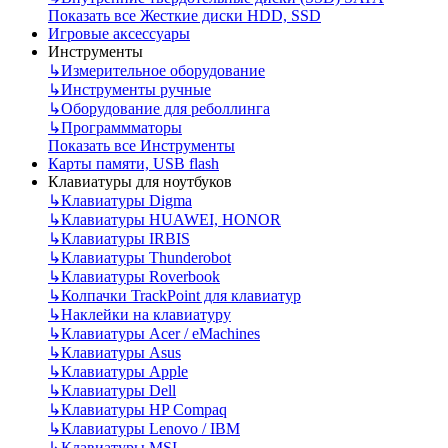
Показать все Жесткие диски HDD, SSD
Игровые аксессуары
Инструменты
↳
Измерительное оборудование
↳
Инструменты ручные
↳
Оборудование для реболлинга
↳
Программматоры
Показать все Инструменты
Карты памяти, USB flash
Клавиатуры для ноутбуков
↳
Клавиатуры Digma
↳
Клавиатуры HUAWEI, HONOR
↳
Клавиатуры IRBIS
↳
Клавиатуры Thunderobot
↳
Клавиатуры Roverbook
↳
Колпачки TrackPoint для клавиатур
↳
Наклейки на клавиатуру
↳
Клавиатуры Acer / eMachines
↳
Клавиатуры Asus
↳
Клавиатуры Apple
↳
Клавиатуры Dell
↳
Клавиатуры HP Compaq
↳
Клавиатуры Lenovo / IBM
↳
Клавиатуры MSI