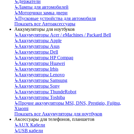
↳
Держатели
↳
Лампы для автомобилей
↳
Моторчики замка двери
↳
Пусковые устройства для автомобиля
Показать все Автоаксессуары
Аккумуляторы для ноутбуков
↳
Аккумуляторы Acer / eMachines / Packard Bell
↳
Аккумуляторы Apple
↳
Аккумуляторы Asus
↳
Аккумуляторы Dell
↳
Аккумуляторы HP Compaq
↳
Аккумуляторы Huawei
↳
Аккумуляторы Irbis
↳
Аккумуляторы Lenovo
↳
Аккумуляторы Samsung
↳
Аккумуляторы Sony
↳
Аккумуляторы ThundeRobot
↳
Аккумуляторы Toshiba
↳
Прочие аккумуляторы MSI, DNS, Prestigio, Fujitsu,
Xiaomi
Показать все Аккумуляторы для ноутбуков
Аксессуары для телефонов, планшетов
↳
AUX Кабели
↳
USB кабели