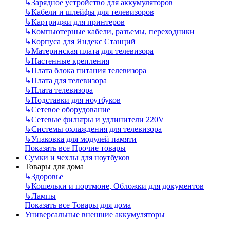
↳
Зарядное устройство для аккумуляторов
↳
Кабели и шлейфы для телевизоров
↳
Картриджи для принтеров
↳
Компьютерные кабели, разъемы, переходники
↳
Корпуса для Яндекс Станций
↳
Материнская плата для телевизора
↳
Настенные крепления
↳
Плата блока питания телевизора
↳
Плата для телевизора
↳
Плата телевизора
↳
Подставки для ноутбуков
↳
Сетевое оборудование
↳
Сетевые фильтры и удлинители 220V
↳
Системы охлаждения для телевизора
↳
Упаковка для модулей памяти
Показать все Прочие товары
Сумки и чехлы для ноутбуков
Товары для дома
↳
Здоровье
↳
Кошельки и портмоне, Обложки для документов
↳
Лампы
Показать все Товары для дома
Универсальные внешние аккумуляторы