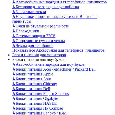
↳
Автомобильные зарядки для телефонов, планшетов
↳
Беспроводные зарядные устройства
↳
Защитные стекла
↳
Наушники, портативная акустика и Bluetooth-
гарнитуры
↳
Очки виртуальной реальности
↳
Переходники
↳
Сетевые зарядки 220V
↳
Спортивные сумки и чехлы
↳
Чехлы для телефонов
Показать все Аксессуары для телефонов, планшетов
Блоки питания для мониторов
Блоки питания для ноутбуков
↳
Автомобильные зарядки для ноутбуков
↳
Блоки питания Acer / eMachines / Packard Bell
↳
Блоки питания Apple
↳
Блоки питания Asus
↳
Блоки питания Chicony
↳
Блоки питания Dell
↳
Блоки питания Fujitsu Siemens
↳
Блоки питания Gigabyte
↳
Блоки питания HASEE
↳
Блоки питания HP Compaq
↳
Блоки питания Lenovo / IBM