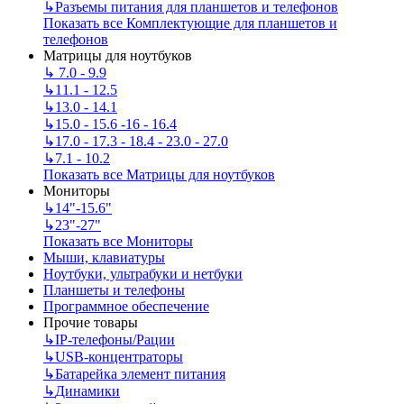
↳
Разъемы питания для планшетов и телефонов
Показать все Комплектующие для планшетов и
телефонов
Матрицы для ноутбуков
↳
7.0 - 9.9
↳
11.1 - 12.5
↳
13.0 - 14.1
↳
15.0 - 15.6 -16 - 16.4
↳
17.0 - 17.3 - 18.4 - 23.0 - 27.0
↳
7.1 - 10.2
Показать все Матрицы для ноутбуков
Мониторы
↳
14"-15.6"
↳
23"-27"
Показать все Мониторы
Мыши, клавиатуры
Ноутбуки, ультрабуки и нетбуки
Планшеты и телефоны
Программное обеспечение
Прочие товары
↳
IP‑телефоны/Рации
↳
USB-концентраторы
↳
Батарейка элемент питания
↳
Динамики