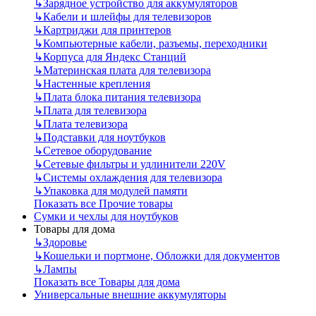
↳
Зарядное устройство для аккумуляторов
↳
Кабели и шлейфы для телевизоров
↳
Картриджи для принтеров
↳
Компьютерные кабели, разъемы, переходники
↳
Корпуса для Яндекс Станций
↳
Материнская плата для телевизора
↳
Настенные крепления
↳
Плата блока питания телевизора
↳
Плата для телевизора
↳
Плата телевизора
↳
Подставки для ноутбуков
↳
Сетевое оборудование
↳
Сетевые фильтры и удлинители 220V
↳
Системы охлаждения для телевизора
↳
Упаковка для модулей памяти
Показать все Прочие товары
Сумки и чехлы для ноутбуков
Товары для дома
↳
Здоровье
↳
Кошельки и портмоне, Обложки для документов
↳
Лампы
Показать все Товары для дома
Универсальные внешние аккумуляторы