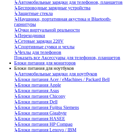
↳
Автомобильные зарядки для телефонов, планшетов
↳
Беспроводные зарядные устройства
↳
Защитные стекла
↳
Наушники, портативная акустика и Bluetooth-
гарнитуры
↳
Очки виртуальной реальности
↳
Переходники
↳
Сетевые зарядки 220V
↳
Спортивные сумки и чехлы
↳
Чехлы для телефонов
Показать все Аксессуары для телефонов, планшетов
Блоки питания для мониторов
Блоки питания для ноутбуков
↳
Автомобильные зарядки для ноутбуков
↳
Блоки питания Acer / eMachines / Packard Bell
↳
Блоки питания Apple
↳
Блоки питания Asus
↳
Блоки питания Chicony
↳
Блоки питания Dell
↳
Блоки питания Fujitsu Siemens
↳
Блоки питания Gigabyte
↳
Блоки питания HASEE
↳
Блоки питания HP Compaq
↳
Блоки питания Lenovo / IBM