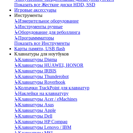
Показать все Жесткие диски HDD, SSD
Игровые аксессуары
Инструменты
↳
Измерительное оборудование
↳
Инструменты ручные
↳
Оборудование для реболлинга
↳
Программматоры
Показать все Инструменты
Карты памяти, USB flash
Клавиатуры для ноутбуков
↳
Клавиатуры Digma
↳
Клавиатуры HUAWEI, HONOR
↳
Клавиатуры IRBIS
↳
Клавиатуры Thunderobot
↳
Клавиатуры Roverbook
↳
Колпачки TrackPoint для клавиатур
↳
Наклейки на клавиатуру
↳
Клавиатуры Acer / eMachines
↳
Клавиатуры Asus
↳
Клавиатуры Apple
↳
Клавиатуры Dell
↳
Клавиатуры HP Compaq
↳
Клавиатуры Lenovo / IBM
↳
Клавиатуры MSI