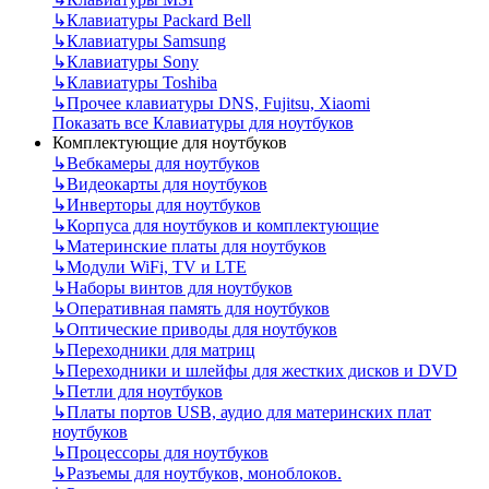
↳
Клавиатуры Packard Bell
↳
Клавиатуры Samsung
↳
Клавиатуры Sony
↳
Клавиатуры Toshiba
↳
Прочее клавиатуры DNS, Fujitsu, Xiaomi
Показать все Клавиатуры для ноутбуков
Комплектующие для ноутбуков
↳
Вебкамеры для ноутбуков
↳
Видеокарты для ноутбуков
↳
Инверторы для ноутбуков
↳
Корпуса для ноутбуков и комплектующие
↳
Материнские платы для ноутбуков
↳
Модули WiFi, TV и LTE
↳
Наборы винтов для ноутбуков
↳
Оперативная память для ноутбуков
↳
Оптические приводы для ноутбуков
↳
Переходники для матриц
↳
Переходники и шлейфы для жестких дисков и DVD
↳
Петли для ноутбуков
↳
Платы портов USB, аудио для материнских плат
ноутбуков
↳
Процессоры для ноутбуков
↳
Разъемы для ноутбуков, моноблоков.