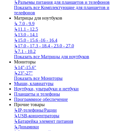
↳
Разъемы питания для планшетов и телефонов
Показать все Комплектующие для планшетов и
телефонов
Матрицы для ноутбуков
↳
7.0 - 9.9
↳
11.1 - 12.5
↳
13.0 - 14.1
↳
15.0 - 15.6 -16 - 16.4
↳
17.0 - 17.3 - 18.4 - 23.0 - 27.0
↳
7.1 - 10.2
Показать все Матрицы для ноутбуков
Мониторы
↳
14"-15.6"
↳
23"-27"
Показать все Мониторы
Мыши, клавиатуры
Ноутбуки, ультрабуки и нетбуки
Планшеты и телефоны
Программное обеспечение
Прочие товары
↳
IP‑телефоны/Рации
↳
USB-концентраторы
↳
Батарейка элемент питания
↳
Динамики