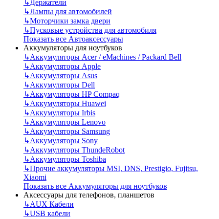
↳
Держатели
↳
Лампы для автомобилей
↳
Моторчики замка двери
↳
Пусковые устройства для автомобиля
Показать все Автоаксессуары
Аккумуляторы для ноутбуков
↳
Аккумуляторы Acer / eMachines / Packard Bell
↳
Аккумуляторы Apple
↳
Аккумуляторы Asus
↳
Аккумуляторы Dell
↳
Аккумуляторы HP Compaq
↳
Аккумуляторы Huawei
↳
Аккумуляторы Irbis
↳
Аккумуляторы Lenovo
↳
Аккумуляторы Samsung
↳
Аккумуляторы Sony
↳
Аккумуляторы ThundeRobot
↳
Аккумуляторы Toshiba
↳
Прочие аккумуляторы MSI, DNS, Prestigio, Fujitsu,
Xiaomi
Показать все Аккумуляторы для ноутбуков
Аксессуары для телефонов, планшетов
↳
AUX Кабели
↳
USB кабели