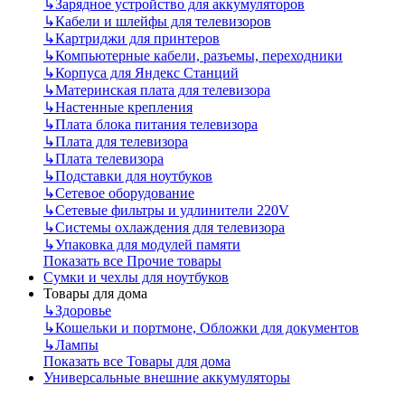
↳
Зарядное устройство для аккумуляторов
↳
Кабели и шлейфы для телевизоров
↳
Картриджи для принтеров
↳
Компьютерные кабели, разъемы, переходники
↳
Корпуса для Яндекс Станций
↳
Материнская плата для телевизора
↳
Настенные крепления
↳
Плата блока питания телевизора
↳
Плата для телевизора
↳
Плата телевизора
↳
Подставки для ноутбуков
↳
Сетевое оборудование
↳
Сетевые фильтры и удлинители 220V
↳
Системы охлаждения для телевизора
↳
Упаковка для модулей памяти
Показать все Прочие товары
Сумки и чехлы для ноутбуков
Товары для дома
↳
Здоровье
↳
Кошельки и портмоне, Обложки для документов
↳
Лампы
Показать все Товары для дома
Универсальные внешние аккумуляторы