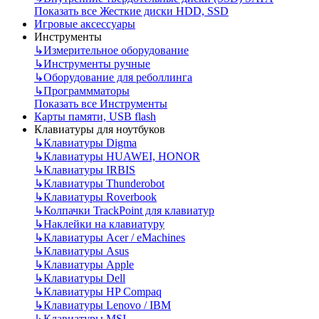
Показать все Жесткие диски HDD, SSD
Игровые аксессуары
Инструменты
↳
Измерительное оборудование
↳
Инструменты ручные
↳
Оборудование для реболлинга
↳
Программматоры
Показать все Инструменты
Карты памяти, USB flash
Клавиатуры для ноутбуков
↳
Клавиатуры Digma
↳
Клавиатуры HUAWEI, HONOR
↳
Клавиатуры IRBIS
↳
Клавиатуры Thunderobot
↳
Клавиатуры Roverbook
↳
Колпачки TrackPoint для клавиатур
↳
Наклейки на клавиатуру
↳
Клавиатуры Acer / eMachines
↳
Клавиатуры Asus
↳
Клавиатуры Apple
↳
Клавиатуры Dell
↳
Клавиатуры HP Compaq
↳
Клавиатуры Lenovo / IBM
↳
Клавиатуры MSI