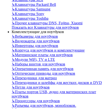
↳
Клавиатуры Packard Bell
↳
Клавиатуры Samsung
↳
Клавиатуры Sony
↳
Клавиатуры Toshiba
↳
Прочее клавиатуры DNS, Fujitsu, Xiaomi
Показать все Клавиатуры для ноутбуков
Комплектующие для ноутбуков
↳
Вебкамеры для ноутбуков
↳
Видеокарты для ноутбуков
↳
Инверторы для ноутбуков
↳
Корпуса для ноутбуков и комплектующие
↳
Материнские платы для ноутбуков
↳
Модули WiFi, TV и LTE
↳
Наборы винтов для ноутбуков
↳
Оперативная память для ноутбуков
↳
Оптические приводы для ноутбуков
↳
Переходники для матриц
↳
Переходники и шлейфы для жестких дисков и DVD
↳
Петли для ноутбуков
↳
Платы портов USB, аудио для материнских плат
ноутбуков
↳
Процессоры для ноутбуков
↳
Разъемы для ноутбуков, моноблоков.