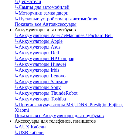
↳
Держатели
↳
Лампы для автомобилей
↳
Моторчики замка двери
↳
Пусковые устройства для автомобиля
Показать все Автоаксессуары
Аккумуляторы для ноутбуков
↳
Аккумуляторы Acer / eMachines / Packard Bell
↳
Аккумуляторы Apple
↳
Аккумуляторы Asus
↳
Аккумуляторы Dell
↳
Аккумуляторы HP Compaq
↳
Аккумуляторы Huawei
↳
Аккумуляторы Irbis
↳
Аккумуляторы Lenovo
↳
Аккумуляторы Samsung
↳
Аккумуляторы Sony
↳
Аккумуляторы ThundeRobot
↳
Аккумуляторы Toshiba
↳
Прочие аккумуляторы MSI, DNS, Prestigio, Fujitsu,
Xiaomi
Показать все Аккумуляторы для ноутбуков
Аксессуары для телефонов, планшетов
↳
AUX Кабели
↳
USB кабели