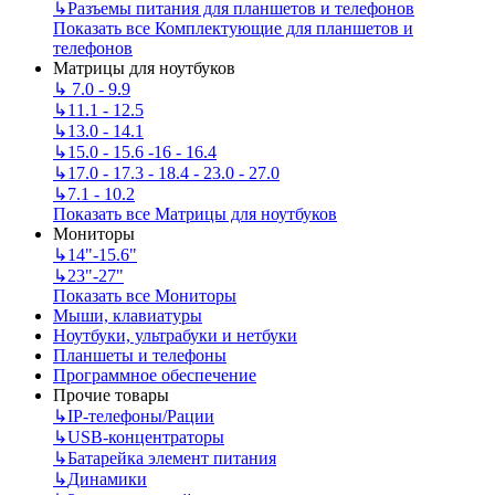
↳
Разъемы питания для планшетов и телефонов
Показать все Комплектующие для планшетов и
телефонов
Матрицы для ноутбуков
↳
7.0 - 9.9
↳
11.1 - 12.5
↳
13.0 - 14.1
↳
15.0 - 15.6 -16 - 16.4
↳
17.0 - 17.3 - 18.4 - 23.0 - 27.0
↳
7.1 - 10.2
Показать все Матрицы для ноутбуков
Мониторы
↳
14"-15.6"
↳
23"-27"
Показать все Мониторы
Мыши, клавиатуры
Ноутбуки, ультрабуки и нетбуки
Планшеты и телефоны
Программное обеспечение
Прочие товары
↳
IP‑телефоны/Рации
↳
USB-концентраторы
↳
Батарейка элемент питания
↳
Динамики