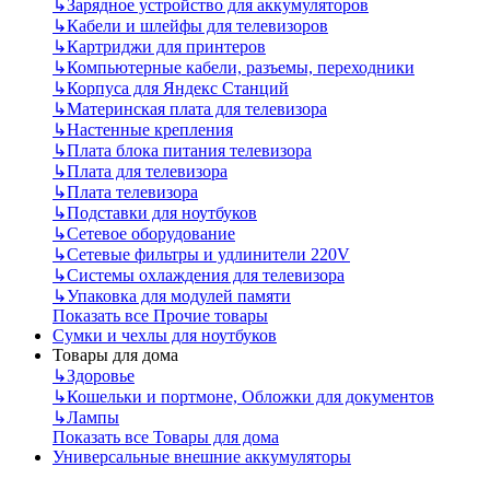
↳
Зарядное устройство для аккумуляторов
↳
Кабели и шлейфы для телевизоров
↳
Картриджи для принтеров
↳
Компьютерные кабели, разъемы, переходники
↳
Корпуса для Яндекс Станций
↳
Материнская плата для телевизора
↳
Настенные крепления
↳
Плата блока питания телевизора
↳
Плата для телевизора
↳
Плата телевизора
↳
Подставки для ноутбуков
↳
Сетевое оборудование
↳
Сетевые фильтры и удлинители 220V
↳
Системы охлаждения для телевизора
↳
Упаковка для модулей памяти
Показать все Прочие товары
Сумки и чехлы для ноутбуков
Товары для дома
↳
Здоровье
↳
Кошельки и портмоне, Обложки для документов
↳
Лампы
Показать все Товары для дома
Универсальные внешние аккумуляторы