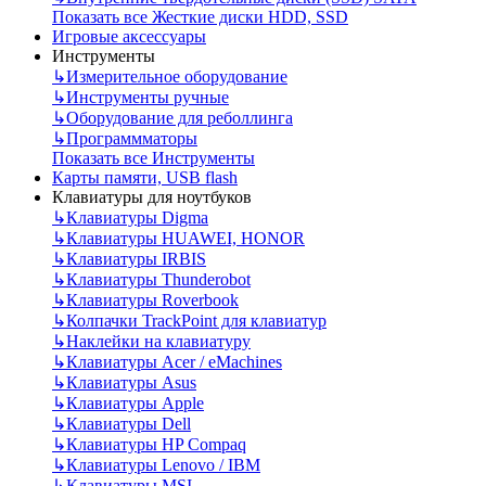
Показать все Жесткие диски HDD, SSD
Игровые аксессуары
Инструменты
↳
Измерительное оборудование
↳
Инструменты ручные
↳
Оборудование для реболлинга
↳
Программматоры
Показать все Инструменты
Карты памяти, USB flash
Клавиатуры для ноутбуков
↳
Клавиатуры Digma
↳
Клавиатуры HUAWEI, HONOR
↳
Клавиатуры IRBIS
↳
Клавиатуры Thunderobot
↳
Клавиатуры Roverbook
↳
Колпачки TrackPoint для клавиатур
↳
Наклейки на клавиатуру
↳
Клавиатуры Acer / eMachines
↳
Клавиатуры Asus
↳
Клавиатуры Apple
↳
Клавиатуры Dell
↳
Клавиатуры HP Compaq
↳
Клавиатуры Lenovo / IBM
↳
Клавиатуры MSI