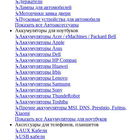
↳
Держатели
↳
Лампы для автомобилей
↳
Моторчики замка двери
↳
Пусковые устройства для автомобиля
Показать все Автоаксессуары
Аккумуляторы для ноутбуков
↳
Аккумуляторы Acer / eMachines / Packard Bell
↳
Аккумуляторы Apple
↳
Аккумуляторы Asus
↳
Аккумуляторы Dell
↳
Аккумуляторы HP Compaq
↳
Аккумуляторы Huawei
↳
Аккумуляторы Irbis
↳
Аккумуляторы Lenovo
↳
Аккумуляторы Samsung
↳
Аккумуляторы Sony
↳
Аккумуляторы ThundeRobot
↳
Аккумуляторы Toshiba
↳
Прочие аккумуляторы MSI, DNS, Prestigio, Fujitsu,
Xiaomi
Показать все Аккумуляторы для ноутбуков
Аксессуары для телефонов, планшетов
↳
AUX Кабели
↳
USB кабели