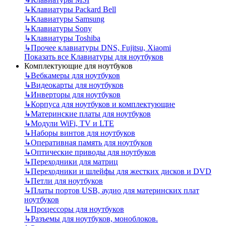
↳
Клавиатуры Packard Bell
↳
Клавиатуры Samsung
↳
Клавиатуры Sony
↳
Клавиатуры Toshiba
↳
Прочее клавиатуры DNS, Fujitsu, Xiaomi
Показать все Клавиатуры для ноутбуков
Комплектующие для ноутбуков
↳
Вебкамеры для ноутбуков
↳
Видеокарты для ноутбуков
↳
Инверторы для ноутбуков
↳
Корпуса для ноутбуков и комплектующие
↳
Материнские платы для ноутбуков
↳
Модули WiFi, TV и LTE
↳
Наборы винтов для ноутбуков
↳
Оперативная память для ноутбуков
↳
Оптические приводы для ноутбуков
↳
Переходники для матриц
↳
Переходники и шлейфы для жестких дисков и DVD
↳
Петли для ноутбуков
↳
Платы портов USB, аудио для материнских плат
ноутбуков
↳
Процессоры для ноутбуков
↳
Разъемы для ноутбуков, моноблоков.