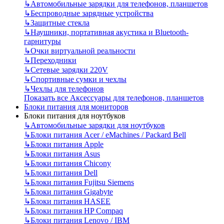
↳
Автомобильные зарядки для телефонов, планшетов
↳
Беспроводные зарядные устройства
↳
Защитные стекла
↳
Наушники, портативная акустика и Bluetooth-
гарнитуры
↳
Очки виртуальной реальности
↳
Переходники
↳
Сетевые зарядки 220V
↳
Спортивные сумки и чехлы
↳
Чехлы для телефонов
Показать все Аксессуары для телефонов, планшетов
Блоки питания для мониторов
Блоки питания для ноутбуков
↳
Автомобильные зарядки для ноутбуков
↳
Блоки питания Acer / eMachines / Packard Bell
↳
Блоки питания Apple
↳
Блоки питания Asus
↳
Блоки питания Chicony
↳
Блоки питания Dell
↳
Блоки питания Fujitsu Siemens
↳
Блоки питания Gigabyte
↳
Блоки питания HASEE
↳
Блоки питания HP Compaq
↳
Блоки питания Lenovo / IBM