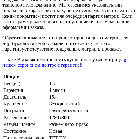
транспортную компанию. Мы стремимся указывать тип
покрытия в характеристиках, но не всегда удается отследить, с
каким покрытием поступила очередная партия матриц. Если
этот параметр важен для вас, то уточняйте этот момент при
оформлении заказа.
Обратите внимание, что процесс производства матриц для
ноутбука достаточно сложный по своей сути и это
гарантирует отсутствие поддельных матриц в продаже.
Также Вы можете установить купленную у нас матрицу
в
нашем сервисном центре с гарантией
.
Общие
Вес (кг)
1.5
Гарантия
1 месяц
Диагональ
15.4
Крепление
Без креплений
Покрытие
Глянцевое/матовое
Разрешение
1280x800
Разъем шлейфа
Разъем верх-право
Состояние
Новая
Тип матрицы экрана
TFT TN