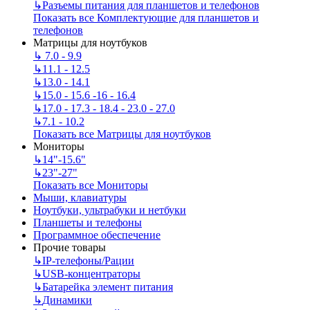
↳
Разъемы питания для планшетов и телефонов
Показать все Комплектующие для планшетов и
телефонов
Матрицы для ноутбуков
↳
7.0 - 9.9
↳
11.1 - 12.5
↳
13.0 - 14.1
↳
15.0 - 15.6 -16 - 16.4
↳
17.0 - 17.3 - 18.4 - 23.0 - 27.0
↳
7.1 - 10.2
Показать все Матрицы для ноутбуков
Мониторы
↳
14"-15.6"
↳
23"-27"
Показать все Мониторы
Мыши, клавиатуры
Ноутбуки, ультрабуки и нетбуки
Планшеты и телефоны
Программное обеспечение
Прочие товары
↳
IP‑телефоны/Рации
↳
USB-концентраторы
↳
Батарейка элемент питания
↳
Динамики