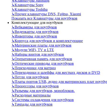
↳
Клавиатуры Samsung
↳
Клавиатуры Sony
↳
Клавиатуры Toshiba
↳
Прочее клавиатуры DNS, Fujitsu, Xiaomi
Показать все Клавиатуры для ноутбуков
Комплектующие для ноутбуков
↳
Вебкамеры для ноутбуков
↳
Видеокарты для ноутбуков
↳
Инверторы для ноутбуков
↳
Корпуса для ноутбуков и комплектующие
↳
Материнские платы для ноутбуков
↳
Модули WiFi, TV и LTE
↳
Наборы винтов для ноутбуков
↳
Оперативная память для ноутбуков
↳
Оптические приводы для ноутбуков
↳
Переходники для матриц
↳
Переходники и шлейфы для жестких дисков и DVD
↳
Петли для ноутбуков
↳
Платы портов USB, аудио для материнских плат ноутбу
↳
Процессоры для ноутбуков
↳
Разъемы для ноутбуков, моноблоков.
↳
Расходные материалы
↳
Системы охлаждения для ноутбуков
↳
Тачпады для ноутбуков