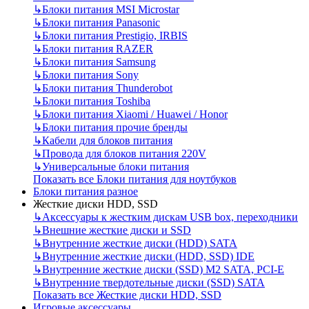
↳
Блоки питания MSI Microstar
↳
Блоки питания Panasonic
↳
Блоки питания Prestigio, IRBIS
↳
Блоки питания RAZER
↳
Блоки питания Samsung
↳
Блоки питания Sony
↳
Блоки питания Thunderobot
↳
Блоки питания Toshiba
↳
Блоки питания Xiaomi / Huawei / Honor
↳
Блоки питания прочие бренды
↳
Кабели для блоков питания
↳
Провода для блоков питания 220V
↳
Универсальные блоки питания
Показать все Блоки питания для ноутбуков
Блоки питания разное
Жесткие диски HDD, SSD
↳
Аксессуары к жестким дискам USB box, переходники
↳
Внешние жесткие диски и SSD
↳
Внутренние жесткие диски (HDD) SATA
↳
Внутренние жесткие диски (HDD, SSD) IDE
↳
Внутренние жесткие диски (SSD) M2 SATA, PCI-E
↳
Внутренние твердотельные диски (SSD) SATA
Показать все Жесткие диски HDD, SSD
Игровые аксессуары