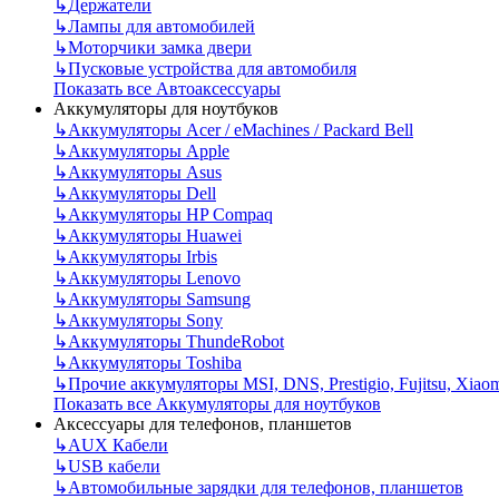
↳
Держатели
↳
Лампы для автомобилей
↳
Моторчики замка двери
↳
Пусковые устройства для автомобиля
Показать все Автоаксессуары
Аккумуляторы для ноутбуков
↳
Аккумуляторы Acer / eMachines / Packard Bell
↳
Аккумуляторы Apple
↳
Аккумуляторы Asus
↳
Аккумуляторы Dell
↳
Аккумуляторы HP Compaq
↳
Аккумуляторы Huawei
↳
Аккумуляторы Irbis
↳
Аккумуляторы Lenovo
↳
Аккумуляторы Samsung
↳
Аккумуляторы Sony
↳
Аккумуляторы ThundeRobot
↳
Аккумуляторы Toshiba
↳
Прочие аккумуляторы MSI, DNS, Prestigio, Fujitsu, Xiao
Показать все Аккумуляторы для ноутбуков
Аксессуары для телефонов, планшетов
↳
AUX Кабели
↳
USB кабели
↳
Автомобильные зарядки для телефонов, планшетов