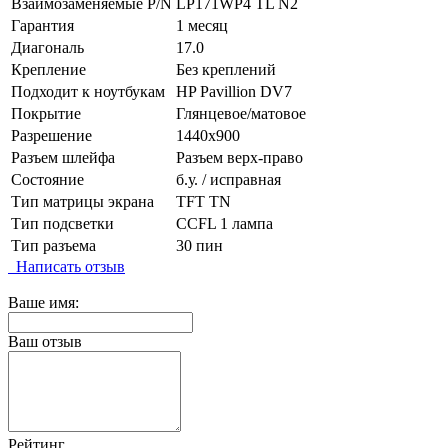
Взаимозаменяемые P/N
LP171WP4 TL N2
Гарантия
1 месяц
Диагональ
17.0
Крепление
Без креплений
Подходит к ноутбукам
HP Pavillion DV7
Покрытие
Глянцевое/матовое
Разрешение
1440x900
Разъем шлейфа
Разъем верх-право
Состояние
б.у. / исправная
Тип матрицы экрана
TFT TN
Тип подсветки
CCFL 1 лампа
Тип разъема
30 пин
Написать отзыв
Ваше имя:
Ваш отзыв
Рейтинг