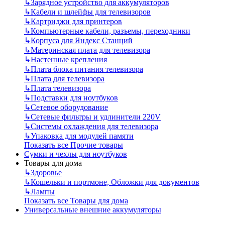
↳
Зарядное устройство для аккумуляторов
↳
Кабели и шлейфы для телевизоров
↳
Картриджи для принтеров
↳
Компьютерные кабели, разъемы, переходники
↳
Корпуса для Яндекс Станций
↳
Материнская плата для телевизора
↳
Настенные крепления
↳
Плата блока питания телевизора
↳
Плата для телевизора
↳
Плата телевизора
↳
Подставки для ноутбуков
↳
Сетевое оборудование
↳
Сетевые фильтры и удлинители 220V
↳
Системы охлаждения для телевизора
↳
Упаковка для модулей памяти
Показать все Прочие товары
Сумки и чехлы для ноутбуков
Товары для дома
↳
Здоровье
↳
Кошельки и портмоне, Обложки для документов
↳
Лампы
Показать все Товары для дома
Универсальные внешние аккумуляторы