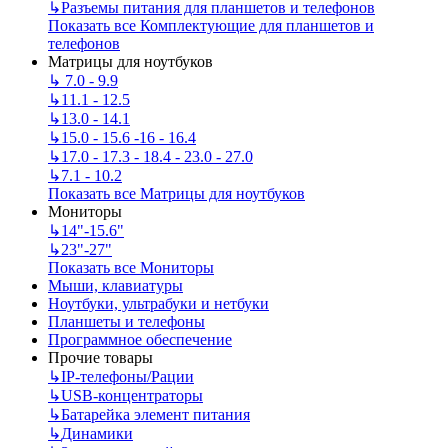
↳
Разъемы питания для планшетов и телефонов
Показать все Комплектующие для планшетов и
телефонов
Матрицы для ноутбуков
↳
7.0 - 9.9
↳
11.1 - 12.5
↳
13.0 - 14.1
↳
15.0 - 15.6 -16 - 16.4
↳
17.0 - 17.3 - 18.4 - 23.0 - 27.0
↳
7.1 - 10.2
Показать все Матрицы для ноутбуков
Мониторы
↳
14"-15.6"
↳
23"-27"
Показать все Мониторы
Мыши, клавиатуры
Ноутбуки, ультрабуки и нетбуки
Планшеты и телефоны
Программное обеспечение
Прочие товары
↳
IP‑телефоны/Рации
↳
USB-концентраторы
↳
Батарейка элемент питания
↳
Динамики