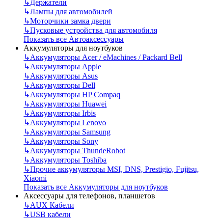
↳
Держатели
↳
Лампы для автомобилей
↳
Моторчики замка двери
↳
Пусковые устройства для автомобиля
Показать все Автоаксессуары
Аккумуляторы для ноутбуков
↳
Аккумуляторы Acer / eMachines / Packard Bell
↳
Аккумуляторы Apple
↳
Аккумуляторы Asus
↳
Аккумуляторы Dell
↳
Аккумуляторы HP Compaq
↳
Аккумуляторы Huawei
↳
Аккумуляторы Irbis
↳
Аккумуляторы Lenovo
↳
Аккумуляторы Samsung
↳
Аккумуляторы Sony
↳
Аккумуляторы ThundeRobot
↳
Аккумуляторы Toshiba
↳
Прочие аккумуляторы MSI, DNS, Prestigio, Fujitsu,
Xiaomi
Показать все Аккумуляторы для ноутбуков
Аксессуары для телефонов, планшетов
↳
AUX Кабели
↳
USB кабели