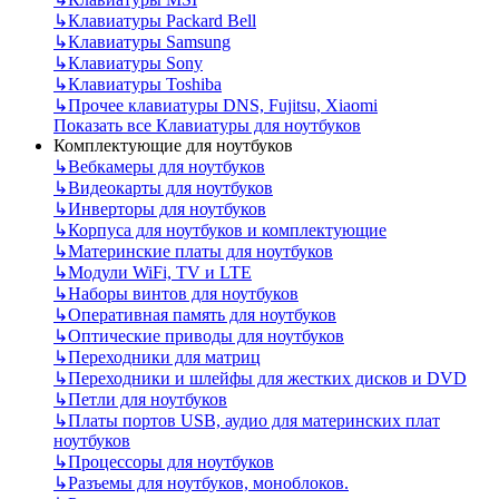
↳
Клавиатуры Packard Bell
↳
Клавиатуры Samsung
↳
Клавиатуры Sony
↳
Клавиатуры Toshiba
↳
Прочее клавиатуры DNS, Fujitsu, Xiaomi
Показать все Клавиатуры для ноутбуков
Комплектующие для ноутбуков
↳
Вебкамеры для ноутбуков
↳
Видеокарты для ноутбуков
↳
Инверторы для ноутбуков
↳
Корпуса для ноутбуков и комплектующие
↳
Материнские платы для ноутбуков
↳
Модули WiFi, TV и LTE
↳
Наборы винтов для ноутбуков
↳
Оперативная память для ноутбуков
↳
Оптические приводы для ноутбуков
↳
Переходники для матриц
↳
Переходники и шлейфы для жестких дисков и DVD
↳
Петли для ноутбуков
↳
Платы портов USB, аудио для материнских плат
ноутбуков
↳
Процессоры для ноутбуков
↳
Разъемы для ноутбуков, моноблоков.