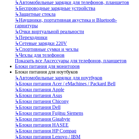
↳
Автомобильные зарядки для телефонов, планшетов
↳
Беспроводные зарядные устройства
↳
Защитные стекла
↳
Наушники, портативная акустика и Bluetooth-
гарнитуры
↳
Очки виртуальной реальности
↳
Переходники
↳
Сетевые зарядки 220V
↳
Спортивные сумки и чехлы
↳
Чехлы для телефонов
Показать все Аксессуары для телефонов, планшетов
Блоки питания для мониторов
Блоки питания для ноутбуков
↳
Автомобильные зарядки для ноутбуков
↳
Блоки питания Acer / eMachines / Packard Bell
↳
Блоки питания Apple
↳
Блоки питания Asus
↳
Блоки питания Chicony
↳
Блоки питания Dell
↳
Блоки питания Fujitsu Siemens
↳
Блоки питания Gigabyte
↳
Блоки питания HASEE
↳
Блоки питания HP Compaq
↳
Блоки питания Lenovo / IBM