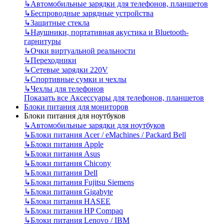
↳
Автомобильные зарядки для телефонов, планшетов
↳
Беспроводные зарядные устройства
↳
Защитные стекла
↳
Наушники, портативная акустика и Bluetooth-
гарнитуры
↳
Очки виртуальной реальности
↳
Переходники
↳
Сетевые зарядки 220V
↳
Спортивные сумки и чехлы
↳
Чехлы для телефонов
Показать все Аксессуары для телефонов, планшетов
Блоки питания для мониторов
Блоки питания для ноутбуков
↳
Автомобильные зарядки для ноутбуков
↳
Блоки питания Acer / eMachines / Packard Bell
↳
Блоки питания Apple
↳
Блоки питания Asus
↳
Блоки питания Chicony
↳
Блоки питания Dell
↳
Блоки питания Fujitsu Siemens
↳
Блоки питания Gigabyte
↳
Блоки питания HASEE
↳
Блоки питания HP Compaq
↳
Блоки питания Lenovo / IBM