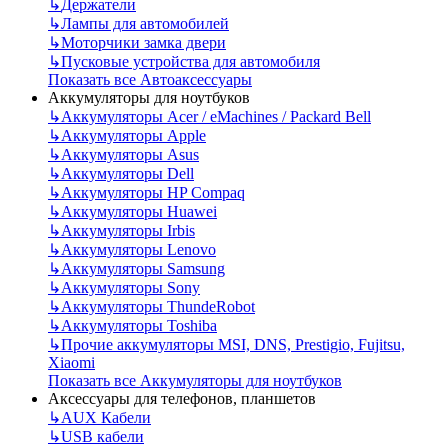
↳
Держатели
↳
Лампы для автомобилей
↳
Моторчики замка двери
↳
Пусковые устройства для автомобиля
Показать все Автоаксессуары
Аккумуляторы для ноутбуков
↳
Аккумуляторы Acer / eMachines / Packard Bell
↳
Аккумуляторы Apple
↳
Аккумуляторы Asus
↳
Аккумуляторы Dell
↳
Аккумуляторы HP Compaq
↳
Аккумуляторы Huawei
↳
Аккумуляторы Irbis
↳
Аккумуляторы Lenovo
↳
Аккумуляторы Samsung
↳
Аккумуляторы Sony
↳
Аккумуляторы ThundeRobot
↳
Аккумуляторы Toshiba
↳
Прочие аккумуляторы MSI, DNS, Prestigio, Fujitsu,
Xiaomi
Показать все Аккумуляторы для ноутбуков
Аксессуары для телефонов, планшетов
↳
AUX Кабели
↳
USB кабели