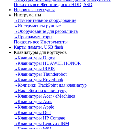
Показать все Жесткие диски HDD, SSD
Игровые аксессуары
Инструменты
↳
Измерительное оборудование
↳
Инструменты ручные
↳
Оборудование для реболлинга
↳
Программматоры
Показать все Инструменты
Карты памяти, USB flash
Клавиатуры для ноутбуков
↳
Клавиатуры Digma
↳
Клавиатуры HUAWEI, HONOR
↳
Клавиатуры IRBIS
↳
Клавиатуры Thunderobot
↳
Клавиатуры Roverbook
↳
Колпачки TrackPoint для клавиатур
↳
Наклейки на клавиатуру
↳
Клавиатуры Acer / eMachines
↳
Клавиатуры Asus
↳
Клавиатуры Apple
↳
Клавиатуры Dell
↳
Клавиатуры HP Compaq
↳
Клавиатуры Lenovo / IBM
↳
Клавиатуры MSI