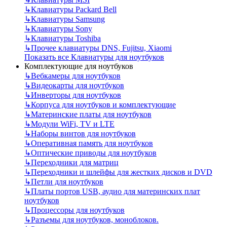
↳
Клавиатуры Packard Bell
↳
Клавиатуры Samsung
↳
Клавиатуры Sony
↳
Клавиатуры Toshiba
↳
Прочее клавиатуры DNS, Fujitsu, Xiaomi
Показать все Клавиатуры для ноутбуков
Комплектующие для ноутбуков
↳
Вебкамеры для ноутбуков
↳
Видеокарты для ноутбуков
↳
Инверторы для ноутбуков
↳
Корпуса для ноутбуков и комплектующие
↳
Материнские платы для ноутбуков
↳
Модули WiFi, TV и LTE
↳
Наборы винтов для ноутбуков
↳
Оперативная память для ноутбуков
↳
Оптические приводы для ноутбуков
↳
Переходники для матриц
↳
Переходники и шлейфы для жестких дисков и DVD
↳
Петли для ноутбуков
↳
Платы портов USB, аудио для материнских плат
ноутбуков
↳
Процессоры для ноутбуков
↳
Разъемы для ноутбуков, моноблоков.