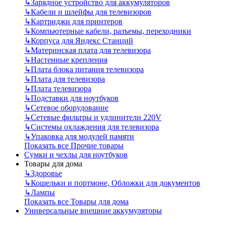
↳
Зарядное устройство для аккумуляторов
↳
Кабели и шлейфы для телевизоров
↳
Картриджи для принтеров
↳
Компьютерные кабели, разъемы, переходники
↳
Корпуса для Яндекс Станций
↳
Материнская плата для телевизора
↳
Настенные крепления
↳
Плата блока питания телевизора
↳
Плата для телевизора
↳
Плата телевизора
↳
Подставки для ноутбуков
↳
Сетевое оборудование
↳
Сетевые фильтры и удлинители 220V
↳
Системы охлаждения для телевизора
↳
Упаковка для модулей памяти
Показать все Прочие товары
Сумки и чехлы для ноутбуков
Товары для дома
↳
Здоровье
↳
Кошельки и портмоне, Обложки для документов
↳
Лампы
Показать все Товары для дома
Универсальные внешние аккумуляторы