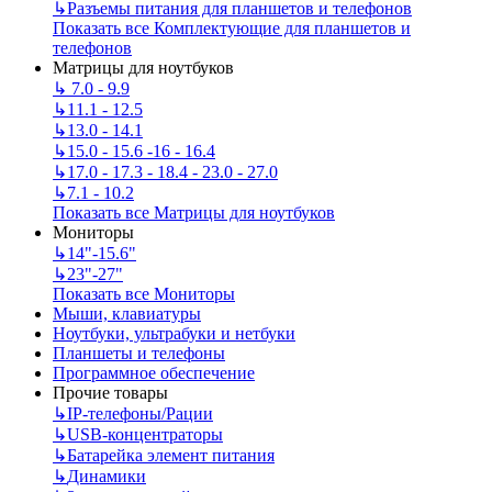
↳
Разъемы питания для планшетов и телефонов
Показать все Комплектующие для планшетов и
телефонов
Матрицы для ноутбуков
↳
7.0 - 9.9
↳
11.1 - 12.5
↳
13.0 - 14.1
↳
15.0 - 15.6 -16 - 16.4
↳
17.0 - 17.3 - 18.4 - 23.0 - 27.0
↳
7.1 - 10.2
Показать все Матрицы для ноутбуков
Мониторы
↳
14"-15.6"
↳
23"-27"
Показать все Мониторы
Мыши, клавиатуры
Ноутбуки, ультрабуки и нетбуки
Планшеты и телефоны
Программное обеспечение
Прочие товары
↳
IP‑телефоны/Рации
↳
USB-концентраторы
↳
Батарейка элемент питания
↳
Динамики