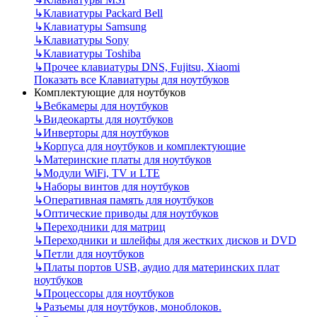
↳
Клавиатуры Packard Bell
↳
Клавиатуры Samsung
↳
Клавиатуры Sony
↳
Клавиатуры Toshiba
↳
Прочее клавиатуры DNS, Fujitsu, Xiaomi
Показать все Клавиатуры для ноутбуков
Комплектующие для ноутбуков
↳
Вебкамеры для ноутбуков
↳
Видеокарты для ноутбуков
↳
Инверторы для ноутбуков
↳
Корпуса для ноутбуков и комплектующие
↳
Материнские платы для ноутбуков
↳
Модули WiFi, TV и LTE
↳
Наборы винтов для ноутбуков
↳
Оперативная память для ноутбуков
↳
Оптические приводы для ноутбуков
↳
Переходники для матриц
↳
Переходники и шлейфы для жестких дисков и DVD
↳
Петли для ноутбуков
↳
Платы портов USB, аудио для материнских плат
ноутбуков
↳
Процессоры для ноутбуков
↳
Разъемы для ноутбуков, моноблоков.