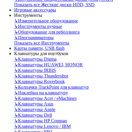
Показать все Жесткие диски HDD, SSD
Игровые аксессуары
Инструменты
↳
Измерительное оборудование
↳
Инструменты ручные
↳
Оборудование для реболлинга
↳
Программматоры
Показать все Инструменты
Карты памяти, USB flash
Клавиатуры для ноутбуков
↳
Клавиатуры Digma
↳
Клавиатуры HUAWEI, HONOR
↳
Клавиатуры IRBIS
↳
Клавиатуры Thunderobot
↳
Клавиатуры Roverbook
↳
Колпачки TrackPoint для клавиатур
↳
Наклейки на клавиатуру
↳
Клавиатуры Acer / eMachines
↳
Клавиатуры Asus
↳
Клавиатуры Apple
↳
Клавиатуры Dell
↳
Клавиатуры HP Compaq
↳
Клавиатуры Lenovo / IBM
↳
Клавиатуры MSI