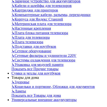
↳
Зарядное устройство для аккумуляторов
↳
Кабели и шлейфы для телевизоров
↳
Картриджи для принтеров
↳
Компьютерные кабели, разъемы, переходники
↳
Корпуса для Яндекс Станций
↳
Материнская плата для телевизора
↳
Настенные крепления
↳
Плата блока питания телевизора
↳
Плата для телевизора
↳
Плата телевизора
↳
Подставки для ноутбуков
↳
Сетевое оборудование
↳
Сетевые фильтры и удлинители 220V
↳
Системы охлаждения для телевизора
↳
Упаковка для модулей памяти
Показать все Прочие товары
Сумки и чехлы для ноутбуков
Товары для дома
↳
Здоровье
↳
Кошельки и портмоне, Обложки для документов
↳
Лампы
Показать все Товары для дома
Универсальные внешние аккумуляторы