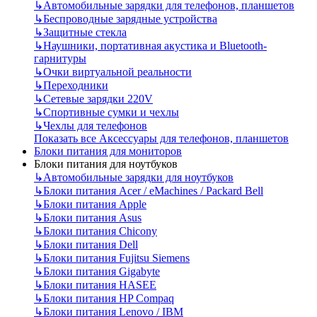
↳
Автомобильные зарядки для телефонов, планшетов
↳
Беспроводные зарядные устройства
↳
Защитные стекла
↳
Наушники, портативная акустика и Bluetooth-
гарнитуры
↳
Очки виртуальной реальности
↳
Переходники
↳
Сетевые зарядки 220V
↳
Спортивные сумки и чехлы
↳
Чехлы для телефонов
Показать все Аксессуары для телефонов, планшетов
Блоки питания для мониторов
Блоки питания для ноутбуков
↳
Автомобильные зарядки для ноутбуков
↳
Блоки питания Acer / eMachines / Packard Bell
↳
Блоки питания Apple
↳
Блоки питания Asus
↳
Блоки питания Chicony
↳
Блоки питания Dell
↳
Блоки питания Fujitsu Siemens
↳
Блоки питания Gigabyte
↳
Блоки питания HASEE
↳
Блоки питания HP Compaq
↳
Блоки питания Lenovo / IBM