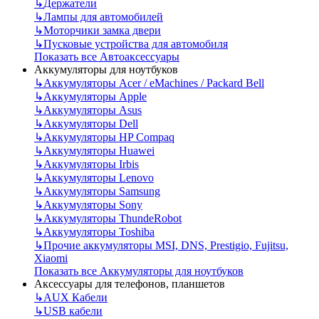
↳
Держатели
↳
Лампы для автомобилей
↳
Моторчики замка двери
↳
Пусковые устройства для автомобиля
Показать все Автоаксессуары
Аккумуляторы для ноутбуков
↳
Аккумуляторы Acer / eMachines / Packard Bell
↳
Аккумуляторы Apple
↳
Аккумуляторы Asus
↳
Аккумуляторы Dell
↳
Аккумуляторы HP Compaq
↳
Аккумуляторы Huawei
↳
Аккумуляторы Irbis
↳
Аккумуляторы Lenovo
↳
Аккумуляторы Samsung
↳
Аккумуляторы Sony
↳
Аккумуляторы ThundeRobot
↳
Аккумуляторы Toshiba
↳
Прочие аккумуляторы MSI, DNS, Prestigio, Fujitsu,
Xiaomi
Показать все Аккумуляторы для ноутбуков
Аксессуары для телефонов, планшетов
↳
AUX Кабели
↳
USB кабели