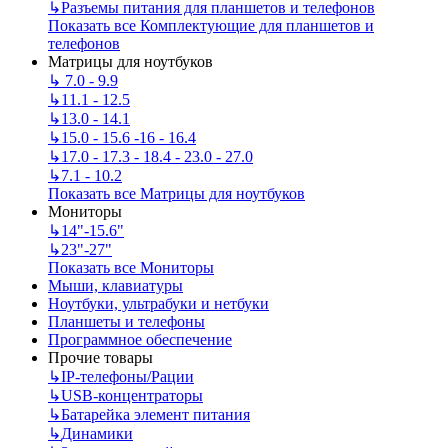
↳
Разъемы питания для планшетов и телефонов
Показать все Комплектующие для планшетов и
телефонов
Матрицы для ноутбуков
↳
7.0 - 9.9
↳
11.1 - 12.5
↳
13.0 - 14.1
↳
15.0 - 15.6 -16 - 16.4
↳
17.0 - 17.3 - 18.4 - 23.0 - 27.0
↳
7.1 - 10.2
Показать все Матрицы для ноутбуков
Мониторы
↳
14"-15.6"
↳
23"-27"
Показать все Мониторы
Мыши, клавиатуры
Ноутбуки, ультрабуки и нетбуки
Планшеты и телефоны
Программное обеспечение
Прочие товары
↳
IP‑телефоны/Рации
↳
USB-концентраторы
↳
Батарейка элемент питания
↳
Динамики