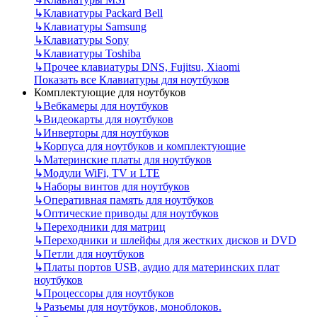
↳
Клавиатуры Packard Bell
↳
Клавиатуры Samsung
↳
Клавиатуры Sony
↳
Клавиатуры Toshiba
↳
Прочее клавиатуры DNS, Fujitsu, Xiaomi
Показать все Клавиатуры для ноутбуков
Комплектующие для ноутбуков
↳
Вебкамеры для ноутбуков
↳
Видеокарты для ноутбуков
↳
Инверторы для ноутбуков
↳
Корпуса для ноутбуков и комплектующие
↳
Материнские платы для ноутбуков
↳
Модули WiFi, TV и LTE
↳
Наборы винтов для ноутбуков
↳
Оперативная память для ноутбуков
↳
Оптические приводы для ноутбуков
↳
Переходники для матриц
↳
Переходники и шлейфы для жестких дисков и DVD
↳
Петли для ноутбуков
↳
Платы портов USB, аудио для материнских плат
ноутбуков
↳
Процессоры для ноутбуков
↳
Разъемы для ноутбуков, моноблоков.