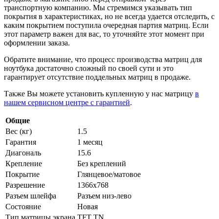
транспортную компанию. Мы стремимся указывать тип
покрытия в характеристиках, но не всегда удается отследить, с
каким покрытием поступила очередная партия матриц. Если
этот параметр важен для вас, то уточняйте этот момент при
оформлении заказа.
Обратите внимание, что процесс производства матриц для
ноутбука достаточно сложный по своей сути и это
гарантирует отсутствие поддельных матриц в продаже.
Также Вы можете установить купленную у нас матрицу
в
нашем сервисном центре с гарантией
.
Общие
Вес (кг)
1.5
Гарантия
1 месяц
Диагональ
15.6
Крепление
Без креплений
Покрытие
Глянцевое/матовое
Разрешение
1366x768
Разъем шлейфа
Разъем низ-лево
Состояние
Новая
Тип матрицы экрана
TFT TN