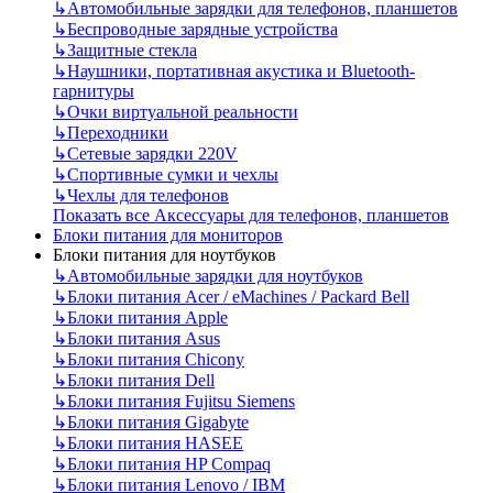
↳
Автомобильные зарядки для телефонов, планшетов
↳
Беспроводные зарядные устройства
↳
Защитные стекла
↳
Наушники, портативная акустика и Bluetooth-
гарнитуры
↳
Очки виртуальной реальности
↳
Переходники
↳
Сетевые зарядки 220V
↳
Спортивные сумки и чехлы
↳
Чехлы для телефонов
Показать все Аксессуары для телефонов, планшетов
Блоки питания для мониторов
Блоки питания для ноутбуков
↳
Автомобильные зарядки для ноутбуков
↳
Блоки питания Acer / eMachines / Packard Bell
↳
Блоки питания Apple
↳
Блоки питания Asus
↳
Блоки питания Chicony
↳
Блоки питания Dell
↳
Блоки питания Fujitsu Siemens
↳
Блоки питания Gigabyte
↳
Блоки питания HASEE
↳
Блоки питания HP Compaq
↳
Блоки питания Lenovo / IBM