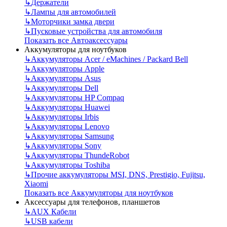
↳
Держатели
↳
Лампы для автомобилей
↳
Моторчики замка двери
↳
Пусковые устройства для автомобиля
Показать все Автоаксессуары
Аккумуляторы для ноутбуков
↳
Аккумуляторы Acer / eMachines / Packard Bell
↳
Аккумуляторы Apple
↳
Аккумуляторы Asus
↳
Аккумуляторы Dell
↳
Аккумуляторы HP Compaq
↳
Аккумуляторы Huawei
↳
Аккумуляторы Irbis
↳
Аккумуляторы Lenovo
↳
Аккумуляторы Samsung
↳
Аккумуляторы Sony
↳
Аккумуляторы ThundeRobot
↳
Аккумуляторы Toshiba
↳
Прочие аккумуляторы MSI, DNS, Prestigio, Fujitsu,
Xiaomi
Показать все Аккумуляторы для ноутбуков
Аксессуары для телефонов, планшетов
↳
AUX Кабели
↳
USB кабели