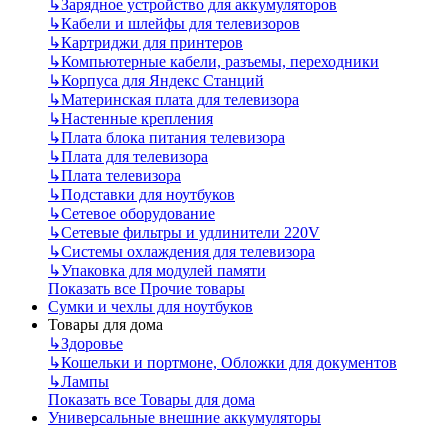
↳
Зарядное устройство для аккумуляторов
↳
Кабели и шлейфы для телевизоров
↳
Картриджи для принтеров
↳
Компьютерные кабели, разъемы, переходники
↳
Корпуса для Яндекс Станций
↳
Материнская плата для телевизора
↳
Настенные крепления
↳
Плата блока питания телевизора
↳
Плата для телевизора
↳
Плата телевизора
↳
Подставки для ноутбуков
↳
Сетевое оборудование
↳
Сетевые фильтры и удлинители 220V
↳
Системы охлаждения для телевизора
↳
Упаковка для модулей памяти
Показать все Прочие товары
Сумки и чехлы для ноутбуков
Товары для дома
↳
Здоровье
↳
Кошельки и портмоне, Обложки для документов
↳
Лампы
Показать все Товары для дома
Универсальные внешние аккумуляторы