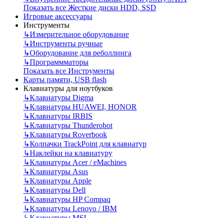
Показать все Жесткие диски HDD, SSD
Игровые аксессуары
Инструменты
↳
Измерительное оборудование
↳
Инструменты ручные
↳
Оборудование для реболлинга
↳
Программматоры
Показать все Инструменты
Карты памяти, USB flash
Клавиатуры для ноутбуков
↳
Клавиатуры Digma
↳
Клавиатуры HUAWEI, HONOR
↳
Клавиатуры IRBIS
↳
Клавиатуры Thunderobot
↳
Клавиатуры Roverbook
↳
Колпачки TrackPoint для клавиатур
↳
Наклейки на клавиатуру
↳
Клавиатуры Acer / eMachines
↳
Клавиатуры Asus
↳
Клавиатуры Apple
↳
Клавиатуры Dell
↳
Клавиатуры HP Compaq
↳
Клавиатуры Lenovo / IBM
↳
Клавиатуры MSI