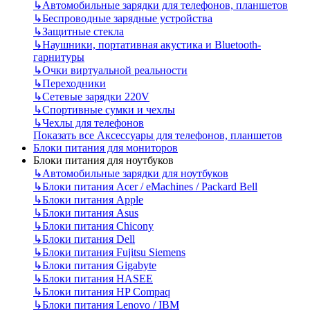
↳
Автомобильные зарядки для телефонов, планшетов
↳
Беспроводные зарядные устройства
↳
Защитные стекла
↳
Наушники, портативная акустика и Bluetooth-
гарнитуры
↳
Очки виртуальной реальности
↳
Переходники
↳
Сетевые зарядки 220V
↳
Спортивные сумки и чехлы
↳
Чехлы для телефонов
Показать все Аксессуары для телефонов, планшетов
Блоки питания для мониторов
Блоки питания для ноутбуков
↳
Автомобильные зарядки для ноутбуков
↳
Блоки питания Acer / eMachines / Packard Bell
↳
Блоки питания Apple
↳
Блоки питания Asus
↳
Блоки питания Chicony
↳
Блоки питания Dell
↳
Блоки питания Fujitsu Siemens
↳
Блоки питания Gigabyte
↳
Блоки питания HASEE
↳
Блоки питания HP Compaq
↳
Блоки питания Lenovo / IBM