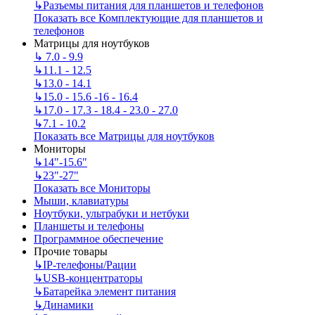
↳
Разъемы питания для планшетов и телефонов
Показать все Комплектующие для планшетов и
телефонов
Матрицы для ноутбуков
↳
7.0 - 9.9
↳
11.1 - 12.5
↳
13.0 - 14.1
↳
15.0 - 15.6 -16 - 16.4
↳
17.0 - 17.3 - 18.4 - 23.0 - 27.0
↳
7.1 - 10.2
Показать все Матрицы для ноутбуков
Мониторы
↳
14"-15.6"
↳
23"-27"
Показать все Мониторы
Мыши, клавиатуры
Ноутбуки, ультрабуки и нетбуки
Планшеты и телефоны
Программное обеспечение
Прочие товары
↳
IP‑телефоны/Рации
↳
USB-концентраторы
↳
Батарейка элемент питания
↳
Динамики