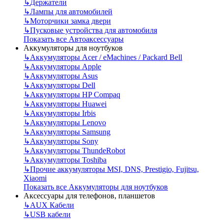
↳
Держатели
↳
Лампы для автомобилей
↳
Моторчики замка двери
↳
Пусковые устройства для автомобиля
Показать все Автоаксессуары
Аккумуляторы для ноутбуков
↳
Аккумуляторы Acer / eMachines / Packard Bell
↳
Аккумуляторы Apple
↳
Аккумуляторы Asus
↳
Аккумуляторы Dell
↳
Аккумуляторы HP Compaq
↳
Аккумуляторы Huawei
↳
Аккумуляторы Irbis
↳
Аккумуляторы Lenovo
↳
Аккумуляторы Samsung
↳
Аккумуляторы Sony
↳
Аккумуляторы ThundeRobot
↳
Аккумуляторы Toshiba
↳
Прочие аккумуляторы MSI, DNS, Prestigio, Fujitsu,
Xiaomi
Показать все Аккумуляторы для ноутбуков
Аксессуары для телефонов, планшетов
↳
AUX Кабели
↳
USB кабели