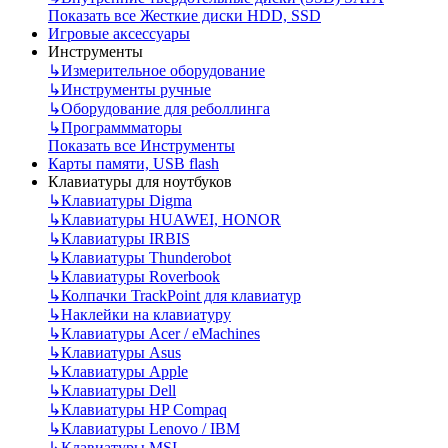
Показать все Жесткие диски HDD, SSD
Игровые аксессуары
Инструменты
↳
Измерительное оборудование
↳
Инструменты ручные
↳
Оборудование для реболлинга
↳
Программматоры
Показать все Инструменты
Карты памяти, USB flash
Клавиатуры для ноутбуков
↳
Клавиатуры Digma
↳
Клавиатуры HUAWEI, HONOR
↳
Клавиатуры IRBIS
↳
Клавиатуры Thunderobot
↳
Клавиатуры Roverbook
↳
Колпачки TrackPoint для клавиатур
↳
Наклейки на клавиатуру
↳
Клавиатуры Acer / eMachines
↳
Клавиатуры Asus
↳
Клавиатуры Apple
↳
Клавиатуры Dell
↳
Клавиатуры HP Compaq
↳
Клавиатуры Lenovo / IBM
↳
Клавиатуры MSI