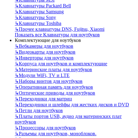
↳
Клавиатуры Packard Bell
↳
Клавиатуры Samsung
↳
Клавиатуры Sony
↳
Клавиатуры Toshiba
↳
Прочее клавиатуры DNS, Fujitsu, Xiaomi
Показать все Клавиатуры для ноутбуков
Комплектующие для ноутбуков
↳
Вебкамеры для ноутбуков
↳
Видеокарты для ноутбуков
↳
Инверторы для ноутбуков
↳
Корпуса для ноутбуков и комплектующие
↳
Материнские платы для ноутбуков
↳
Модули WiFi, TV и LTE
↳
Наборы винтов для ноутбуков
↳
Оперативная память для ноутбуков
↳
Оптические приводы для ноутбуков
↳
Переходники для матриц
↳
Переходники и шлейфы для жестких дисков и DVD
↳
Петли для ноутбуков
↳
Платы портов USB, аудио для материнских плат
ноутбуков
↳
Процессоры для ноутбуков
↳
Разъемы для ноутбуков, моноблоков.