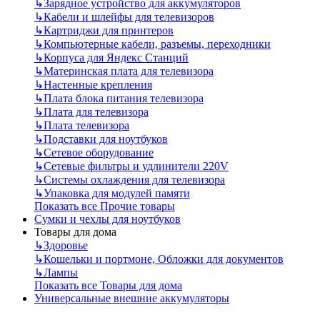
↳
Зарядное устройство для аккумуляторов
↳
Кабели и шлейфы для телевизоров
↳
Картриджи для принтеров
↳
Компьютерные кабели, разъемы, переходники
↳
Корпуса для Яндекс Станций
↳
Материнская плата для телевизора
↳
Настенные крепления
↳
Плата блока питания телевизора
↳
Плата для телевизора
↳
Плата телевизора
↳
Подставки для ноутбуков
↳
Сетевое оборудование
↳
Сетевые фильтры и удлинители 220V
↳
Системы охлаждения для телевизора
↳
Упаковка для модулей памяти
Показать все Прочие товары
Сумки и чехлы для ноутбуков
Товары для дома
↳
Здоровье
↳
Кошельки и портмоне, Обложки для документов
↳
Лампы
Показать все Товары для дома
Универсальные внешние аккумуляторы