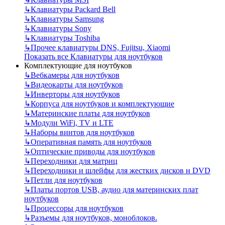
↳
Клавиатуры Packard Bell
↳
Клавиатуры Samsung
↳
Клавиатуры Sony
↳
Клавиатуры Toshiba
↳
Прочее клавиатуры DNS, Fujitsu, Xiaomi
Показать все Клавиатуры для ноутбуков
Комплектующие для ноутбуков
↳
Вебкамеры для ноутбуков
↳
Видеокарты для ноутбуков
↳
Инверторы для ноутбуков
↳
Корпуса для ноутбуков и комплектующие
↳
Материнские платы для ноутбуков
↳
Модули WiFi, TV и LTE
↳
Наборы винтов для ноутбуков
↳
Оперативная память для ноутбуков
↳
Оптические приводы для ноутбуков
↳
Переходники для матриц
↳
Переходники и шлейфы для жестких дисков и DVD
↳
Петли для ноутбуков
↳
Платы портов USB, аудио для материнских плат
ноутбуков
↳
Процессоры для ноутбуков
↳
Разъемы для ноутбуков, моноблоков.