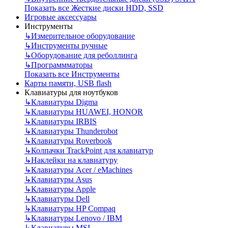
Показать все Жесткие диски HDD, SSD
Игровые аксессуары
Инструменты
↳
Измерительное оборудование
↳
Инструменты ручные
↳
Оборудование для реболлинга
↳
Программматоры
Показать все Инструменты
Карты памяти, USB flash
Клавиатуры для ноутбуков
↳
Клавиатуры Digma
↳
Клавиатуры HUAWEI, HONOR
↳
Клавиатуры IRBIS
↳
Клавиатуры Thunderobot
↳
Клавиатуры Roverbook
↳
Колпачки TrackPoint для клавиатур
↳
Наклейки на клавиатуру
↳
Клавиатуры Acer / eMachines
↳
Клавиатуры Asus
↳
Клавиатуры Apple
↳
Клавиатуры Dell
↳
Клавиатуры HP Compaq
↳
Клавиатуры Lenovo / IBM
↳
Клавиатуры MSI