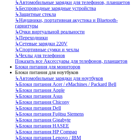
↳
Автомобильные зарядки для телефонов, планшетов
↳
Беспроводные зарядные устройства
↳
Защитные стекла
↳
Наушники, портативная акустика и Bluetooth-
гарнитуры
↳
Очки виртуальной реальности
↳
Переходники
↳
Сетевые зарядки 220V
↳
Спортивные сумки и чехлы
↳
Чехлы для телефонов
Показать все Аксессуары для телефонов, планшетов
Блоки питания для мониторов
Блоки питания для ноутбуков
↳
Автомобильные зарядки для ноутбуков
↳
Блоки питания Acer / eMachines / Packard Bell
↳
Блоки питания Apple
↳
Блоки питания Asus
↳
Блоки питания Chicony
↳
Блоки питания Dell
↳
Блоки питания Fujitsu Siemens
↳
Блоки питания Gigabyte
↳
Блоки питания HASEE
↳
Блоки питания HP Compaq
↳
Блоки питания Lenovo / IBM