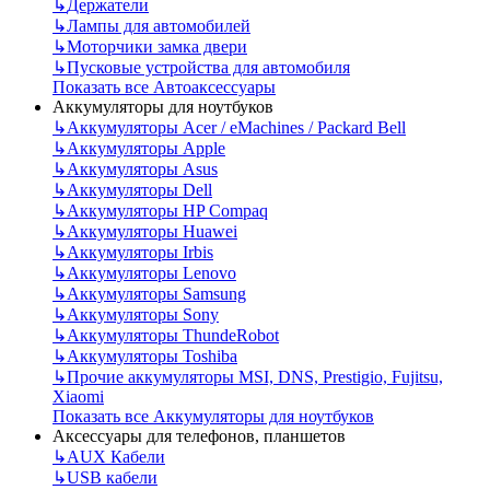
↳
Держатели
↳
Лампы для автомобилей
↳
Моторчики замка двери
↳
Пусковые устройства для автомобиля
Показать все Автоаксессуары
Аккумуляторы для ноутбуков
↳
Аккумуляторы Acer / eMachines / Packard Bell
↳
Аккумуляторы Apple
↳
Аккумуляторы Asus
↳
Аккумуляторы Dell
↳
Аккумуляторы HP Compaq
↳
Аккумуляторы Huawei
↳
Аккумуляторы Irbis
↳
Аккумуляторы Lenovo
↳
Аккумуляторы Samsung
↳
Аккумуляторы Sony
↳
Аккумуляторы ThundeRobot
↳
Аккумуляторы Toshiba
↳
Прочие аккумуляторы MSI, DNS, Prestigio, Fujitsu,
Xiaomi
Показать все Аккумуляторы для ноутбуков
Аксессуары для телефонов, планшетов
↳
AUX Кабели
↳
USB кабели