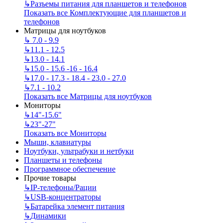
↳
Разъемы питания для планшетов и телефонов
Показать все Комплектующие для планшетов и
телефонов
Матрицы для ноутбуков
↳
7.0 - 9.9
↳
11.1 - 12.5
↳
13.0 - 14.1
↳
15.0 - 15.6 -16 - 16.4
↳
17.0 - 17.3 - 18.4 - 23.0 - 27.0
↳
7.1 - 10.2
Показать все Матрицы для ноутбуков
Мониторы
↳
14"-15.6"
↳
23"-27"
Показать все Мониторы
Мыши, клавиатуры
Ноутбуки, ультрабуки и нетбуки
Планшеты и телефоны
Программное обеспечение
Прочие товары
↳
IP‑телефоны/Рации
↳
USB-концентраторы
↳
Батарейка элемент питания
↳
Динамики