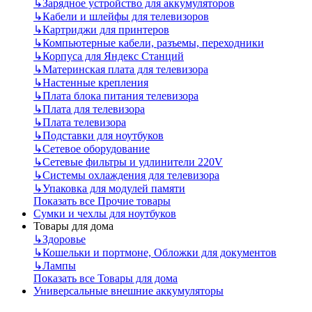
↳
Зарядное устройство для аккумуляторов
↳
Кабели и шлейфы для телевизоров
↳
Картриджи для принтеров
↳
Компьютерные кабели, разъемы, переходники
↳
Корпуса для Яндекс Станций
↳
Материнская плата для телевизора
↳
Настенные крепления
↳
Плата блока питания телевизора
↳
Плата для телевизора
↳
Плата телевизора
↳
Подставки для ноутбуков
↳
Сетевое оборудование
↳
Сетевые фильтры и удлинители 220V
↳
Системы охлаждения для телевизора
↳
Упаковка для модулей памяти
Показать все Прочие товары
Сумки и чехлы для ноутбуков
Товары для дома
↳
Здоровье
↳
Кошельки и портмоне, Обложки для документов
↳
Лампы
Показать все Товары для дома
Универсальные внешние аккумуляторы