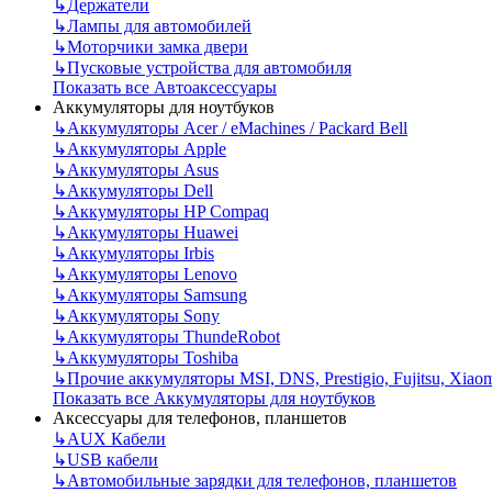
↳
Держатели
↳
Лампы для автомобилей
↳
Моторчики замка двери
↳
Пусковые устройства для автомобиля
Показать все Автоаксессуары
Аккумуляторы для ноутбуков
↳
Аккумуляторы Acer / eMachines / Packard Bell
↳
Аккумуляторы Apple
↳
Аккумуляторы Asus
↳
Аккумуляторы Dell
↳
Аккумуляторы HP Compaq
↳
Аккумуляторы Huawei
↳
Аккумуляторы Irbis
↳
Аккумуляторы Lenovo
↳
Аккумуляторы Samsung
↳
Аккумуляторы Sony
↳
Аккумуляторы ThundeRobot
↳
Аккумуляторы Toshiba
↳
Прочие аккумуляторы MSI, DNS, Prestigio, Fujitsu, Xiao
Показать все Аккумуляторы для ноутбуков
Аксессуары для телефонов, планшетов
↳
AUX Кабели
↳
USB кабели
↳
Автомобильные зарядки для телефонов, планшетов