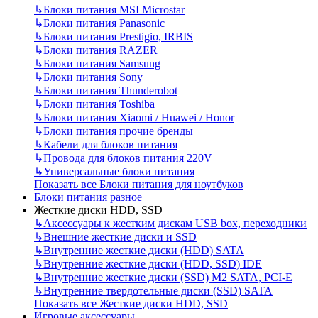
↳
Блоки питания MSI Microstar
↳
Блоки питания Panasonic
↳
Блоки питания Prestigio, IRBIS
↳
Блоки питания RAZER
↳
Блоки питания Samsung
↳
Блоки питания Sony
↳
Блоки питания Thunderobot
↳
Блоки питания Toshiba
↳
Блоки питания Xiaomi / Huawei / Honor
↳
Блоки питания прочие бренды
↳
Кабели для блоков питания
↳
Провода для блоков питания 220V
↳
Универсальные блоки питания
Показать все Блоки питания для ноутбуков
Блоки питания разное
Жесткие диски HDD, SSD
↳
Аксессуары к жестким дискам USB box, переходники
↳
Внешние жесткие диски и SSD
↳
Внутренние жесткие диски (HDD) SATA
↳
Внутренние жесткие диски (HDD, SSD) IDE
↳
Внутренние жесткие диски (SSD) M2 SATA, PCI-E
↳
Внутренние твердотельные диски (SSD) SATA
Показать все Жесткие диски HDD, SSD
Игровые аксессуары