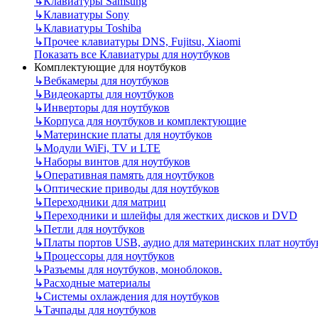
↳
Клавиатуры Samsung
↳
Клавиатуры Sony
↳
Клавиатуры Toshiba
↳
Прочее клавиатуры DNS, Fujitsu, Xiaomi
Показать все Клавиатуры для ноутбуков
Комплектующие для ноутбуков
↳
Вебкамеры для ноутбуков
↳
Видеокарты для ноутбуков
↳
Инверторы для ноутбуков
↳
Корпуса для ноутбуков и комплектующие
↳
Материнские платы для ноутбуков
↳
Модули WiFi, TV и LTE
↳
Наборы винтов для ноутбуков
↳
Оперативная память для ноутбуков
↳
Оптические приводы для ноутбуков
↳
Переходники для матриц
↳
Переходники и шлейфы для жестких дисков и DVD
↳
Петли для ноутбуков
↳
Платы портов USB, аудио для материнских плат ноутбу
↳
Процессоры для ноутбуков
↳
Разъемы для ноутбуков, моноблоков.
↳
Расходные материалы
↳
Системы охлаждения для ноутбуков
↳
Тачпады для ноутбуков