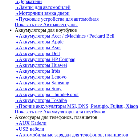
↳
Держатели
↳
Лампы для автомобилей
↳
Моторчики замка двери
↳
Пусковые устройства для автомобиля
Показать все Автоаксессуары
Аккумуляторы для ноутбуков
↳
Аккумуляторы Acer / eMachines / Packard Bell
↳
Аккумуляторы Apple
↳
Аккумуляторы Asus
↳
Аккумуляторы Dell
↳
Аккумуляторы HP Compaq
↳
Аккумуляторы Huawei
↳
Аккумуляторы Irbis
↳
Аккумуляторы Lenovo
↳
Аккумуляторы Samsung
↳
Аккумуляторы Sony
↳
Аккумуляторы ThundeRobot
↳
Аккумуляторы Toshiba
↳
Прочие аккумуляторы MSI, DNS, Prestigio, Fujitsu, Xiao
Показать все Аккумуляторы для ноутбуков
Аксессуары для телефонов, планшетов
↳
AUX Кабели
↳
USB кабели
↳
Автомобильные зарядки для телефонов, планшетов