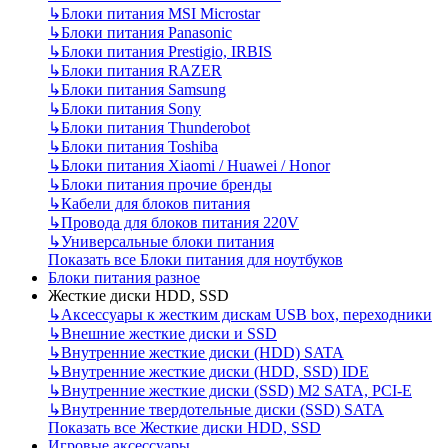
↳
Блоки питания MSI Microstar
↳
Блоки питания Panasonic
↳
Блоки питания Prestigio, IRBIS
↳
Блоки питания RAZER
↳
Блоки питания Samsung
↳
Блоки питания Sony
↳
Блоки питания Thunderobot
↳
Блоки питания Toshiba
↳
Блоки питания Xiaomi / Huawei / Honor
↳
Блоки питания прочие бренды
↳
Кабели для блоков питания
↳
Провода для блоков питания 220V
↳
Универсальные блоки питания
Показать все Блоки питания для ноутбуков
Блоки питания разное
Жесткие диски HDD, SSD
↳
Аксессуары к жестким дискам USB box, переходники
↳
Внешние жесткие диски и SSD
↳
Внутренние жесткие диски (HDD) SATA
↳
Внутренние жесткие диски (HDD, SSD) IDE
↳
Внутренние жесткие диски (SSD) M2 SATA, PCI-E
↳
Внутренние твердотельные диски (SSD) SATA
Показать все Жесткие диски HDD, SSD
Игровые аксессуары