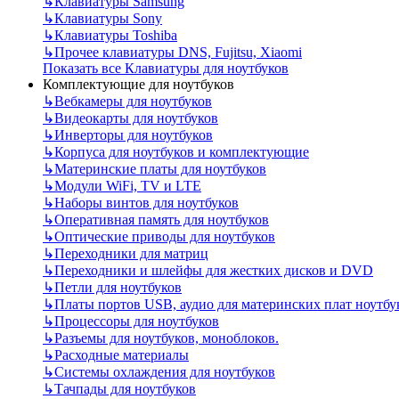
↳
Клавиатуры Samsung
↳
Клавиатуры Sony
↳
Клавиатуры Toshiba
↳
Прочее клавиатуры DNS, Fujitsu, Xiaomi
Показать все Клавиатуры для ноутбуков
Комплектующие для ноутбуков
↳
Вебкамеры для ноутбуков
↳
Видеокарты для ноутбуков
↳
Инверторы для ноутбуков
↳
Корпуса для ноутбуков и комплектующие
↳
Материнские платы для ноутбуков
↳
Модули WiFi, TV и LTE
↳
Наборы винтов для ноутбуков
↳
Оперативная память для ноутбуков
↳
Оптические приводы для ноутбуков
↳
Переходники для матриц
↳
Переходники и шлейфы для жестких дисков и DVD
↳
Петли для ноутбуков
↳
Платы портов USB, аудио для материнских плат ноутбу
↳
Процессоры для ноутбуков
↳
Разъемы для ноутбуков, моноблоков.
↳
Расходные материалы
↳
Системы охлаждения для ноутбуков
↳
Тачпады для ноутбуков