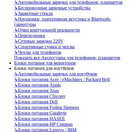
↳
Автомобильные зарядки для телефонов, планшетов
↳
Беспроводные зарядные устройства
↳
Защитные стекла
↳
Наушники, портативная акустика и Bluetooth-
гарнитуры
↳
Очки виртуальной реальности
↳
Переходники
↳
Сетевые зарядки 220V
↳
Спортивные сумки и чехлы
↳
Чехлы для телефонов
Показать все Аксессуары для телефонов, планшетов
Блоки питания для мониторов
Блоки питания для ноутбуков
↳
Автомобильные зарядки для ноутбуков
↳
Блоки питания Acer / eMachines / Packard Bell
↳
Блоки питания Apple
↳
Блоки питания Asus
↳
Блоки питания Chicony
↳
Блоки питания Dell
↳
Блоки питания Fujitsu Siemens
↳
Блоки питания Gigabyte
↳
Блоки питания HASEE
↳
Блоки питания HP Compaq
↳
Блоки питания Lenovo / IBM