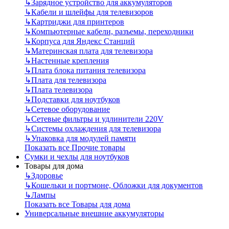
↳
Зарядное устройство для аккумуляторов
↳
Кабели и шлейфы для телевизоров
↳
Картриджи для принтеров
↳
Компьютерные кабели, разъемы, переходники
↳
Корпуса для Яндекс Станций
↳
Материнская плата для телевизора
↳
Настенные крепления
↳
Плата блока питания телевизора
↳
Плата для телевизора
↳
Плата телевизора
↳
Подставки для ноутбуков
↳
Сетевое оборудование
↳
Сетевые фильтры и удлинители 220V
↳
Системы охлаждения для телевизора
↳
Упаковка для модулей памяти
Показать все Прочие товары
Сумки и чехлы для ноутбуков
Товары для дома
↳
Здоровье
↳
Кошельки и портмоне, Обложки для документов
↳
Лампы
Показать все Товары для дома
Универсальные внешние аккумуляторы