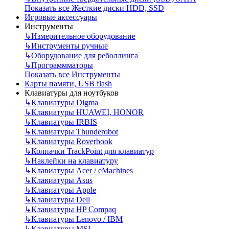
Показать все Жесткие диски HDD, SSD
Игровые аксессуары
Инструменты
↳
Измерительное оборудование
↳
Инструменты ручные
↳
Оборудование для реболлинга
↳
Программматоры
Показать все Инструменты
Карты памяти, USB flash
Клавиатуры для ноутбуков
↳
Клавиатуры Digma
↳
Клавиатуры HUAWEI, HONOR
↳
Клавиатуры IRBIS
↳
Клавиатуры Thunderobot
↳
Клавиатуры Roverbook
↳
Колпачки TrackPoint для клавиатур
↳
Наклейки на клавиатуру
↳
Клавиатуры Acer / eMachines
↳
Клавиатуры Asus
↳
Клавиатуры Apple
↳
Клавиатуры Dell
↳
Клавиатуры HP Compaq
↳
Клавиатуры Lenovo / IBM
↳
Клавиатуры MSI