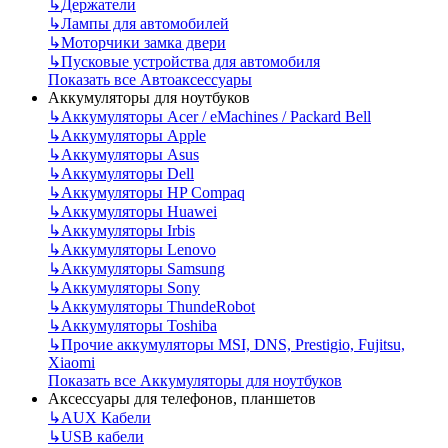
↳
Держатели
↳
Лампы для автомобилей
↳
Моторчики замка двери
↳
Пусковые устройства для автомобиля
Показать все Автоаксессуары
Аккумуляторы для ноутбуков
↳
Аккумуляторы Acer / eMachines / Packard Bell
↳
Аккумуляторы Apple
↳
Аккумуляторы Asus
↳
Аккумуляторы Dell
↳
Аккумуляторы HP Compaq
↳
Аккумуляторы Huawei
↳
Аккумуляторы Irbis
↳
Аккумуляторы Lenovo
↳
Аккумуляторы Samsung
↳
Аккумуляторы Sony
↳
Аккумуляторы ThundeRobot
↳
Аккумуляторы Toshiba
↳
Прочие аккумуляторы MSI, DNS, Prestigio, Fujitsu,
Xiaomi
Показать все Аккумуляторы для ноутбуков
Аксессуары для телефонов, планшетов
↳
AUX Кабели
↳
USB кабели