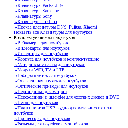
↳
Клавиатуры Packard Bell
↳
Клавиатуры Samsung
↳
Клавиатуры Sony
↳
Клавиатуры Toshiba
↳
Прочее клавиатуры DNS, Fujitsu, Xiaomi
Показать все Клавиатуры для ноутбуков
Комплектующие для ноутбуков
↳
Вебкамеры для ноутбуков
↳
Видеокарты для ноутбуков
↳
Инверторы для ноутбуков
↳
Корпуса для ноутбуков и комплектующие
↳
Материнские платы для ноутбуков
↳
Модули WiFi, TV и LTE
↳
Наборы винтов для ноутбуков
↳
Оперативная память для ноутбуков
↳
Оптические приводы для ноутбуков
↳
Переходники для матриц
↳
Переходники и шлейфы для жестких дисков и DVD
↳
Петли для ноутбуков
↳
Платы портов USB, аудио для материнских плат
ноутбуков
↳
Процессоры для ноутбуков
↳
Разъемы для ноутбуков, моноблоков.