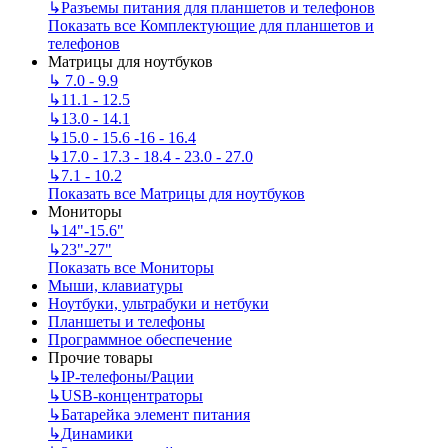
↳
Разъемы питания для планшетов и телефонов
Показать все Комплектующие для планшетов и
телефонов
Матрицы для ноутбуков
↳
7.0 - 9.9
↳
11.1 - 12.5
↳
13.0 - 14.1
↳
15.0 - 15.6 -16 - 16.4
↳
17.0 - 17.3 - 18.4 - 23.0 - 27.0
↳
7.1 - 10.2
Показать все Матрицы для ноутбуков
Мониторы
↳
14"-15.6"
↳
23"-27"
Показать все Мониторы
Мыши, клавиатуры
Ноутбуки, ультрабуки и нетбуки
Планшеты и телефоны
Программное обеспечение
Прочие товары
↳
IP‑телефоны/Рации
↳
USB-концентраторы
↳
Батарейка элемент питания
↳
Динамики