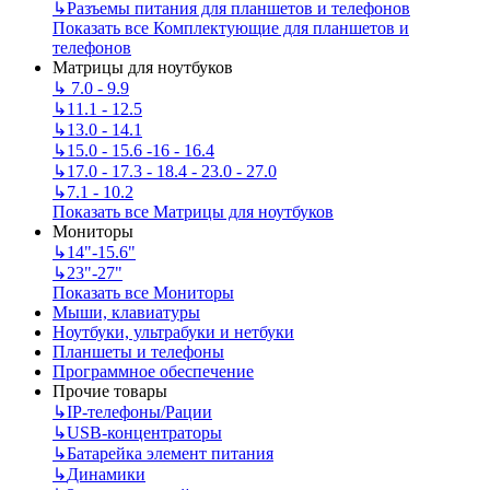
↳
Разъемы питания для планшетов и телефонов
Показать все Комплектующие для планшетов и
телефонов
Матрицы для ноутбуков
↳
7.0 - 9.9
↳
11.1 - 12.5
↳
13.0 - 14.1
↳
15.0 - 15.6 -16 - 16.4
↳
17.0 - 17.3 - 18.4 - 23.0 - 27.0
↳
7.1 - 10.2
Показать все Матрицы для ноутбуков
Мониторы
↳
14"-15.6"
↳
23"-27"
Показать все Мониторы
Мыши, клавиатуры
Ноутбуки, ультрабуки и нетбуки
Планшеты и телефоны
Программное обеспечение
Прочие товары
↳
IP‑телефоны/Рации
↳
USB-концентраторы
↳
Батарейка элемент питания
↳
Динамики