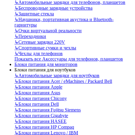
↳
Автомобильные зарядки для телефонов, планшетов
↳
Беспроводные зарядные устройства
↳
Защитные стекла
↳
Наушники, портативная акустика и Bluetooth-
гарнитуры
↳
Очки виртуальной реальности
↳
Переходники
↳
Сетевые зарядки 220V
↳
Спортивные сумки и чехлы
↳
Чехлы для телефонов
Показать все Аксессуары для телефонов, планшетов
Блоки питания для мониторов
Блоки питания для ноутбуков
↳
Автомобильные зарядки для ноутбуков
↳
Блоки питания Acer / eMachines / Packard Bell
↳
Блоки питания Apple
↳
Блоки питания Asus
↳
Блоки питания Chicony
↳
Блоки питания Dell
↳
Блоки питания Fujitsu Siemens
↳
Блоки питания Gigabyte
↳
Блоки питания HASEE
↳
Блоки питания HP Compaq
↳
Блоки питания Lenovo / IBM