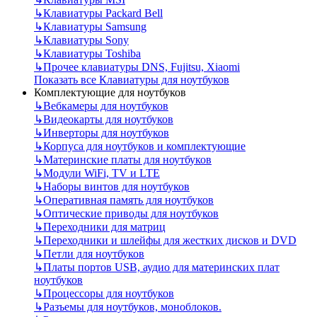
↳
Клавиатуры Packard Bell
↳
Клавиатуры Samsung
↳
Клавиатуры Sony
↳
Клавиатуры Toshiba
↳
Прочее клавиатуры DNS, Fujitsu, Xiaomi
Показать все Клавиатуры для ноутбуков
Комплектующие для ноутбуков
↳
Вебкамеры для ноутбуков
↳
Видеокарты для ноутбуков
↳
Инверторы для ноутбуков
↳
Корпуса для ноутбуков и комплектующие
↳
Материнские платы для ноутбуков
↳
Модули WiFi, TV и LTE
↳
Наборы винтов для ноутбуков
↳
Оперативная память для ноутбуков
↳
Оптические приводы для ноутбуков
↳
Переходники для матриц
↳
Переходники и шлейфы для жестких дисков и DVD
↳
Петли для ноутбуков
↳
Платы портов USB, аудио для материнских плат
ноутбуков
↳
Процессоры для ноутбуков
↳
Разъемы для ноутбуков, моноблоков.