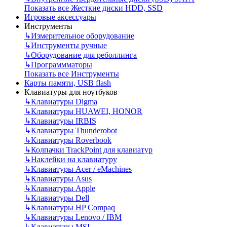
Показать все Жесткие диски HDD, SSD
Игровые аксессуары
Инструменты
↳
Измерительное оборудование
↳
Инструменты ручные
↳
Оборудование для реболлинга
↳
Программматоры
Показать все Инструменты
Карты памяти, USB flash
Клавиатуры для ноутбуков
↳
Клавиатуры Digma
↳
Клавиатуры HUAWEI, HONOR
↳
Клавиатуры IRBIS
↳
Клавиатуры Thunderobot
↳
Клавиатуры Roverbook
↳
Колпачки TrackPoint для клавиатур
↳
Наклейки на клавиатуру
↳
Клавиатуры Acer / eMachines
↳
Клавиатуры Asus
↳
Клавиатуры Apple
↳
Клавиатуры Dell
↳
Клавиатуры HP Compaq
↳
Клавиатуры Lenovo / IBM
↳
Клавиатуры MSI