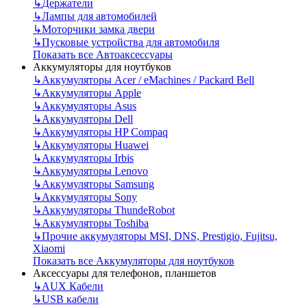
↳
Держатели
↳
Лампы для автомобилей
↳
Моторчики замка двери
↳
Пусковые устройства для автомобиля
Показать все Автоаксессуары
Аккумуляторы для ноутбуков
↳
Аккумуляторы Acer / eMachines / Packard Bell
↳
Аккумуляторы Apple
↳
Аккумуляторы Asus
↳
Аккумуляторы Dell
↳
Аккумуляторы HP Compaq
↳
Аккумуляторы Huawei
↳
Аккумуляторы Irbis
↳
Аккумуляторы Lenovo
↳
Аккумуляторы Samsung
↳
Аккумуляторы Sony
↳
Аккумуляторы ThundeRobot
↳
Аккумуляторы Toshiba
↳
Прочие аккумуляторы MSI, DNS, Prestigio, Fujitsu,
Xiaomi
Показать все Аккумуляторы для ноутбуков
Аксессуары для телефонов, планшетов
↳
AUX Кабели
↳
USB кабели