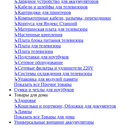
↳
Зарядное устройство для аккумуляторов
↳
Кабели и шлейфы для телевизоров
↳
Картриджи для принтеров
↳
Компьютерные кабели, разъемы, переходники
↳
Корпуса для Яндекс Станций
↳
Материнская плата для телевизора
↳
Настенные крепления
↳
Плата блока питания телевизора
↳
Плата для телевизора
↳
Плата телевизора
↳
Подставки для ноутбуков
↳
Сетевое оборудование
↳
Сетевые фильтры и удлинители 220V
↳
Системы охлаждения для телевизора
↳
Упаковка для модулей памяти
Показать все Прочие товары
Сумки и чехлы для ноутбуков
Товары для дома
↳
Здоровье
↳
Кошельки и портмоне, Обложки для документов
↳
Лампы
Показать все Товары для дома
Универсальные внешние аккумуляторы