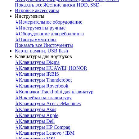
Показать все Жесткие диски HDD, SSD
Игровые аксессуары
Инструменты
↳
Измерительное оборудование
↳
Инструменты ручные
↳
Оборудование для реболлинга
↳
Программматоры
Показать все Инструменты
Карты памяти, USB flash
Клавиатуры для ноутбуков
↳
Клавиатуры Digma
↳
Клавиатуры HUAWEI, HONOR
↳
Клавиатуры IRBIS
↳
Клавиатуры Thunderobot
↳
Клавиатуры Roverbook
↳
Колпачки TrackPoint для клавиатур
↳
Наклейки на клавиатуру
↳
Клавиатуры Acer / eMachines
↳
Клавиатуры Asus
↳
Клавиатуры Apple
↳
Клавиатуры Dell
↳
Клавиатуры HP Compaq
↳
Клавиатуры Lenovo / IBM
↳
Клавиатуры MSI