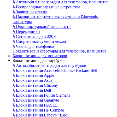
↳
Автомобильные зарядки для телефонов, планшетов
↳
Беспроводные зарядные устройства
↳
Защитные стекла
↳
Наушники, портативная акустика и Bluetooth-
гарнитуры
↳
Очки виртуальной реальности
↳
Переходники
↳
Сетевые зарядки 220V
↳
Спортивные сумки и чехлы
↳
Чехлы для телефонов
Показать все Аксессуары для телефонов, планшетов
Блоки питания для мониторов
Блоки питания для ноутбуков
↳
Автомобильные зарядки для ноутбуков
↳
Блоки питания Acer / eMachines / Packard Bell
↳
Блоки питания Apple
↳
Блоки питания Asus
↳
Блоки питания Chicony
↳
Блоки питания Dell
↳
Блоки питания Fujitsu Siemens
↳
Блоки питания Gigabyte
↳
Блоки питания HASEE
↳
Блоки питания HP Compaq
↳
Блоки питания Lenovo / IBM