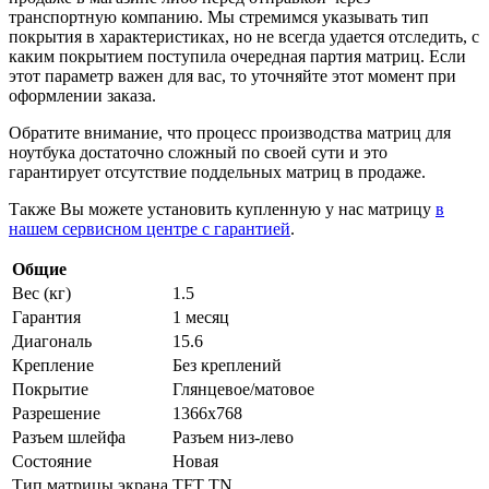
транспортную компанию. Мы стремимся указывать тип
покрытия в характеристиках, но не всегда удается отследить, с
каким покрытием поступила очередная партия матриц. Если
этот параметр важен для вас, то уточняйте этот момент при
оформлении заказа.
Обратите внимание, что процесс производства матриц для
ноутбука достаточно сложный по своей сути и это
гарантирует отсутствие поддельных матриц в продаже.
Также Вы можете установить купленную у нас матрицу
в
нашем сервисном центре с гарантией
.
Общие
Вес (кг)
1.5
Гарантия
1 месяц
Диагональ
15.6
Крепление
Без креплений
Покрытие
Глянцевое/матовое
Разрешение
1366x768
Разъем шлейфа
Разъем низ-лево
Состояние
Новая
Тип матрицы экрана
TFT TN