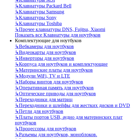
↳
Клавиатуры Packard Bell
↳
Клавиатуры Samsung
↳
Клавиатуры Sony
↳
Клавиатуры Toshiba
↳
Прочее клавиатуры DNS, Fujitsu, Xiaomi
Показать все Клавиатуры для ноутбуков
Комплектующие для ноутбуков
↳
Вебкамеры для ноутбуков
↳
Видеокарты для ноутбуков
↳
Инверторы для ноутбуков
↳
Корпуса для ноутбуков и комплектующие
↳
Материнские платы для ноутбуков
↳
Модули WiFi, TV и LTE
↳
Наборы винтов для ноутбуков
↳
Оперативная память для ноутбуков
↳
Оптические приводы для ноутбуков
↳
Переходники для матриц
↳
Переходники и шлейфы для жестких дисков и DVD
↳
Петли для ноутбуков
↳
Платы портов USB, аудио для материнских плат
ноутбуков
↳
Процессоры для ноутбуков
↳
Разъемы для ноутбуков, моноблоков.