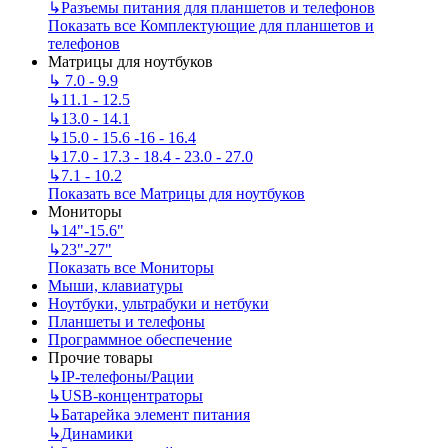
↳
Разъемы питания для планшетов и телефонов
Показать все Комплектующие для планшетов и
телефонов
Матрицы для ноутбуков
↳
7.0 - 9.9
↳
11.1 - 12.5
↳
13.0 - 14.1
↳
15.0 - 15.6 -16 - 16.4
↳
17.0 - 17.3 - 18.4 - 23.0 - 27.0
↳
7.1 - 10.2
Показать все Матрицы для ноутбуков
Мониторы
↳
14"-15.6"
↳
23"-27"
Показать все Мониторы
Мыши, клавиатуры
Ноутбуки, ультрабуки и нетбуки
Планшеты и телефоны
Программное обеспечение
Прочие товары
↳
IP‑телефоны/Рации
↳
USB-концентраторы
↳
Батарейка элемент питания
↳
Динамики