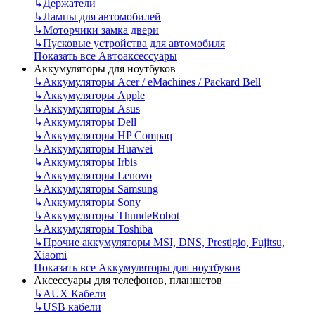
↳
Держатели
↳
Лампы для автомобилей
↳
Моторчики замка двери
↳
Пусковые устройства для автомобиля
Показать все Автоаксессуары
Аккумуляторы для ноутбуков
↳
Аккумуляторы Acer / eMachines / Packard Bell
↳
Аккумуляторы Apple
↳
Аккумуляторы Asus
↳
Аккумуляторы Dell
↳
Аккумуляторы HP Compaq
↳
Аккумуляторы Huawei
↳
Аккумуляторы Irbis
↳
Аккумуляторы Lenovo
↳
Аккумуляторы Samsung
↳
Аккумуляторы Sony
↳
Аккумуляторы ThundeRobot
↳
Аккумуляторы Toshiba
↳
Прочие аккумуляторы MSI, DNS, Prestigio, Fujitsu,
Xiaomi
Показать все Аккумуляторы для ноутбуков
Аксессуары для телефонов, планшетов
↳
AUX Кабели
↳
USB кабели