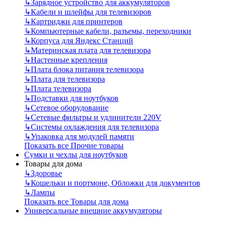
↳
Зарядное устройство для аккумуляторов
↳
Кабели и шлейфы для телевизоров
↳
Картриджи для принтеров
↳
Компьютерные кабели, разъемы, переходники
↳
Корпуса для Яндекс Станций
↳
Материнская плата для телевизора
↳
Настенные крепления
↳
Плата блока питания телевизора
↳
Плата для телевизора
↳
Плата телевизора
↳
Подставки для ноутбуков
↳
Сетевое оборудование
↳
Сетевые фильтры и удлинители 220V
↳
Системы охлаждения для телевизора
↳
Упаковка для модулей памяти
Показать все Прочие товары
Сумки и чехлы для ноутбуков
Товары для дома
↳
Здоровье
↳
Кошельки и портмоне, Обложки для документов
↳
Лампы
Показать все Товары для дома
Универсальные внешние аккумуляторы