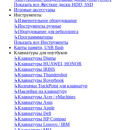
Показать все Жесткие диски HDD, SSD
Игровые аксессуары
Инструменты
↳
Измерительное оборудование
↳
Инструменты ручные
↳
Оборудование для реболлинга
↳
Программматоры
Показать все Инструменты
Карты памяти, USB flash
Клавиатуры для ноутбуков
↳
Клавиатуры Digma
↳
Клавиатуры HUAWEI, HONOR
↳
Клавиатуры IRBIS
↳
Клавиатуры Thunderobot
↳
Клавиатуры Roverbook
↳
Колпачки TrackPoint для клавиатур
↳
Наклейки на клавиатуру
↳
Клавиатуры Acer / eMachines
↳
Клавиатуры Asus
↳
Клавиатуры Apple
↳
Клавиатуры Dell
↳
Клавиатуры HP Compaq
↳
Клавиатуры Lenovo / IBM
↳
Клавиатуры MSI