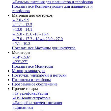
↳
Разъемы питания для планшетов и телефонов
Показать все Комплектующие для планшетов и
телефонов
Матрицы для ноутбуков
↳
7.0 - 9.9
↳
11.1 - 12.5
↳
13.0 - 14.1
↳
15.0 - 15.6 -16 - 16.4
↳
17.0 - 17.3 - 18.4 - 23.0 - 27.0
↳
7.1 - 10.2
Показать все Матрицы для ноутбуков
Мониторы
↳
14"-15.6"
↳
23"-27"
Показать все Мониторы
Мыши, клавиатуры
Ноутбуки, ультрабуки и нетбуки
Планшеты и телефоны
Программное обеспечение
Прочие товары
↳
IP‑телефоны/Рации
↳
USB-концентраторы
↳
Батарейка элемент питания
↳
Динамики