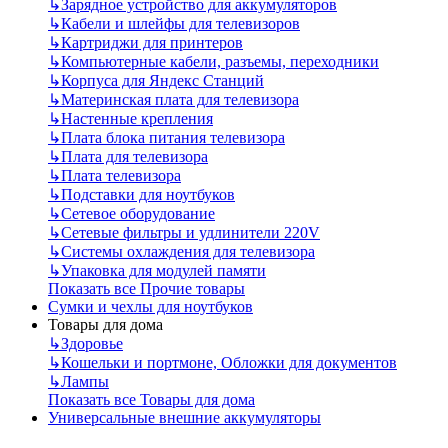
↳
Зарядное устройство для аккумуляторов
↳
Кабели и шлейфы для телевизоров
↳
Картриджи для принтеров
↳
Компьютерные кабели, разъемы, переходники
↳
Корпуса для Яндекс Станций
↳
Материнская плата для телевизора
↳
Настенные крепления
↳
Плата блока питания телевизора
↳
Плата для телевизора
↳
Плата телевизора
↳
Подставки для ноутбуков
↳
Сетевое оборудование
↳
Сетевые фильтры и удлинители 220V
↳
Системы охлаждения для телевизора
↳
Упаковка для модулей памяти
Показать все Прочие товары
Сумки и чехлы для ноутбуков
Товары для дома
↳
Здоровье
↳
Кошельки и портмоне, Обложки для документов
↳
Лампы
Показать все Товары для дома
Универсальные внешние аккумуляторы