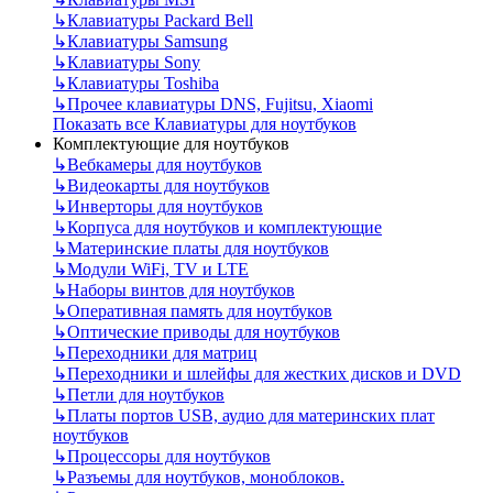
↳
Клавиатуры Packard Bell
↳
Клавиатуры Samsung
↳
Клавиатуры Sony
↳
Клавиатуры Toshiba
↳
Прочее клавиатуры DNS, Fujitsu, Xiaomi
Показать все Клавиатуры для ноутбуков
Комплектующие для ноутбуков
↳
Вебкамеры для ноутбуков
↳
Видеокарты для ноутбуков
↳
Инверторы для ноутбуков
↳
Корпуса для ноутбуков и комплектующие
↳
Материнские платы для ноутбуков
↳
Модули WiFi, TV и LTE
↳
Наборы винтов для ноутбуков
↳
Оперативная память для ноутбуков
↳
Оптические приводы для ноутбуков
↳
Переходники для матриц
↳
Переходники и шлейфы для жестких дисков и DVD
↳
Петли для ноутбуков
↳
Платы портов USB, аудио для материнских плат
ноутбуков
↳
Процессоры для ноутбуков
↳
Разъемы для ноутбуков, моноблоков.