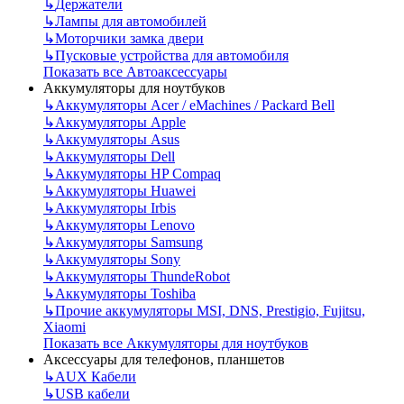
↳
Держатели
↳
Лампы для автомобилей
↳
Моторчики замка двери
↳
Пусковые устройства для автомобиля
Показать все Автоаксессуары
Аккумуляторы для ноутбуков
↳
Аккумуляторы Acer / eMachines / Packard Bell
↳
Аккумуляторы Apple
↳
Аккумуляторы Asus
↳
Аккумуляторы Dell
↳
Аккумуляторы HP Compaq
↳
Аккумуляторы Huawei
↳
Аккумуляторы Irbis
↳
Аккумуляторы Lenovo
↳
Аккумуляторы Samsung
↳
Аккумуляторы Sony
↳
Аккумуляторы ThundeRobot
↳
Аккумуляторы Toshiba
↳
Прочие аккумуляторы MSI, DNS, Prestigio, Fujitsu,
Xiaomi
Показать все Аккумуляторы для ноутбуков
Аксессуары для телефонов, планшетов
↳
AUX Кабели
↳
USB кабели