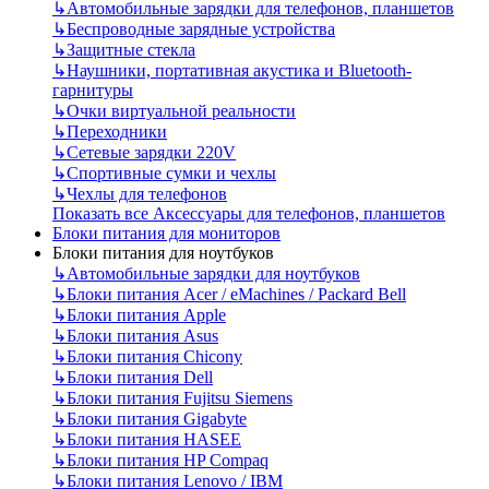
↳
Автомобильные зарядки для телефонов, планшетов
↳
Беспроводные зарядные устройства
↳
Защитные стекла
↳
Наушники, портативная акустика и Bluetooth-
гарнитуры
↳
Очки виртуальной реальности
↳
Переходники
↳
Сетевые зарядки 220V
↳
Спортивные сумки и чехлы
↳
Чехлы для телефонов
Показать все Аксессуары для телефонов, планшетов
Блоки питания для мониторов
Блоки питания для ноутбуков
↳
Автомобильные зарядки для ноутбуков
↳
Блоки питания Acer / eMachines / Packard Bell
↳
Блоки питания Apple
↳
Блоки питания Asus
↳
Блоки питания Chicony
↳
Блоки питания Dell
↳
Блоки питания Fujitsu Siemens
↳
Блоки питания Gigabyte
↳
Блоки питания HASEE
↳
Блоки питания HP Compaq
↳
Блоки питания Lenovo / IBM