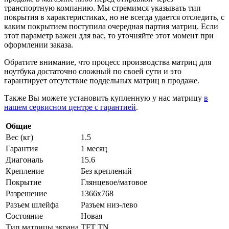
транспортную компанию. Мы стремимся указывать тип
покрытия в характеристиках, но не всегда удается отследить, с
каким покрытием поступила очередная партия матриц. Если
этот параметр важен для вас, то уточняйте этот момент при
оформлении заказа.
Обратите внимание, что процесс производства матриц для
ноутбука достаточно сложный по своей сути и это
гарантирует отсутствие поддельных матриц в продаже.
Также Вы можете установить купленную у нас матрицу
в
нашем сервисном центре с гарантией
.
Общие
Вес (кг)
1.5
Гарантия
1 месяц
Диагональ
15.6
Крепление
Без креплений
Покрытие
Глянцевое/матовое
Разрешение
1366x768
Разъем шлейфа
Разъем низ-лево
Состояние
Новая
Тип матрицы экрана
TFT TN