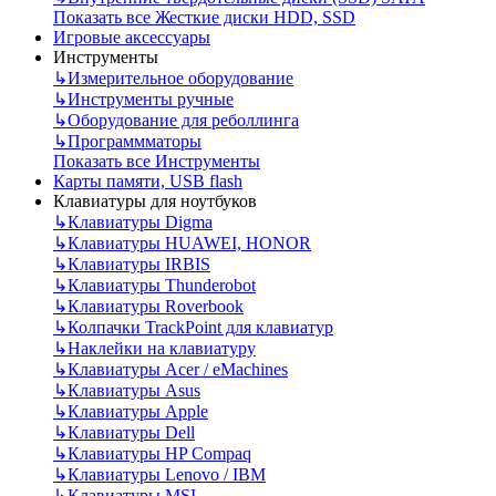
Показать все Жесткие диски HDD, SSD
Игровые аксессуары
Инструменты
↳
Измерительное оборудование
↳
Инструменты ручные
↳
Оборудование для реболлинга
↳
Программматоры
Показать все Инструменты
Карты памяти, USB flash
Клавиатуры для ноутбуков
↳
Клавиатуры Digma
↳
Клавиатуры HUAWEI, HONOR
↳
Клавиатуры IRBIS
↳
Клавиатуры Thunderobot
↳
Клавиатуры Roverbook
↳
Колпачки TrackPoint для клавиатур
↳
Наклейки на клавиатуру
↳
Клавиатуры Acer / eMachines
↳
Клавиатуры Asus
↳
Клавиатуры Apple
↳
Клавиатуры Dell
↳
Клавиатуры HP Compaq
↳
Клавиатуры Lenovo / IBM
↳
Клавиатуры MSI