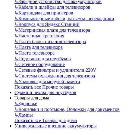
↳
Зарядное устройство для аккумуляторов
↳
Кабели и шлейфы для телевизоров
↳
Картриджи для принтеров
↳
Компьютерные кабели, разъемы, переходники
↳
Корпуса для Яндекс Станций
↳
Материнская плата для телевизора
↳
Настенные крепления
↳
Плата блока питания телевизора
↳
Плата для телевизора
↳
Плата телевизора
↳
Подставки для ноутбуков
↳
Сетевое оборудование
↳
Сетевые фильтры и удлинители 220V
↳
Системы охлаждения для телевизора
↳
Упаковка для модулей памяти
Показать все Прочие товары
Сумки и чехлы для ноутбуков
Товары для дома
↳
Здоровье
↳
Кошельки и портмоне, Обложки для документов
↳
Лампы
Показать все Товары для дома
Универсальные внешние аккумуляторы