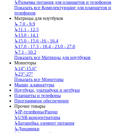
↳
Разъемы питания для планшетов и телефонов
Показать все Комплектующие для планшетов и
телефонов
Матрицы для ноутбуков
↳
7.0 - 9.9
↳
11.1 - 12.5
↳
13.0 - 14.1
↳
15.0 - 15.6 -16 - 16.4
↳
17.0 - 17.3 - 18.4 - 23.0 - 27.0
↳
7.1 - 10.2
Показать все Матрицы для ноутбуков
Мониторы
↳
14"-15.6"
↳
23"-27"
Показать все Мониторы
Мыши, клавиатуры
Ноутбуки, ультрабуки и нетбуки
Планшеты и телефоны
Программное обеспечение
Прочие товары
↳
IP‑телефоны/Рации
↳
USB-концентраторы
↳
Батарейка элемент питания
↳
Динамики