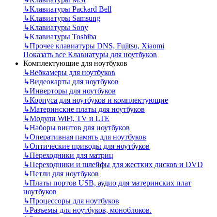
↳
Клавиатуры Packard Bell
↳
Клавиатуры Samsung
↳
Клавиатуры Sony
↳
Клавиатуры Toshiba
↳
Прочее клавиатуры DNS, Fujitsu, Xiaomi
Показать все Клавиатуры для ноутбуков
Комплектующие для ноутбуков
↳
Вебкамеры для ноутбуков
↳
Видеокарты для ноутбуков
↳
Инверторы для ноутбуков
↳
Корпуса для ноутбуков и комплектующие
↳
Материнские платы для ноутбуков
↳
Модули WiFi, TV и LTE
↳
Наборы винтов для ноутбуков
↳
Оперативная память для ноутбуков
↳
Оптические приводы для ноутбуков
↳
Переходники для матриц
↳
Переходники и шлейфы для жестких дисков и DVD
↳
Петли для ноутбуков
↳
Платы портов USB, аудио для материнских плат
ноутбуков
↳
Процессоры для ноутбуков
↳
Разъемы для ноутбуков, моноблоков.