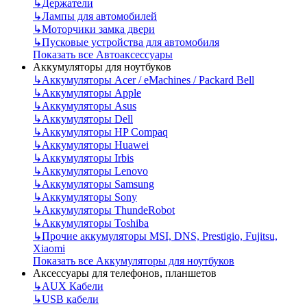
↳
Держатели
↳
Лампы для автомобилей
↳
Моторчики замка двери
↳
Пусковые устройства для автомобиля
Показать все Автоаксессуары
Аккумуляторы для ноутбуков
↳
Аккумуляторы Acer / eMachines / Packard Bell
↳
Аккумуляторы Apple
↳
Аккумуляторы Asus
↳
Аккумуляторы Dell
↳
Аккумуляторы HP Compaq
↳
Аккумуляторы Huawei
↳
Аккумуляторы Irbis
↳
Аккумуляторы Lenovo
↳
Аккумуляторы Samsung
↳
Аккумуляторы Sony
↳
Аккумуляторы ThundeRobot
↳
Аккумуляторы Toshiba
↳
Прочие аккумуляторы MSI, DNS, Prestigio, Fujitsu,
Xiaomi
Показать все Аккумуляторы для ноутбуков
Аксессуары для телефонов, планшетов
↳
AUX Кабели
↳
USB кабели