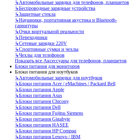
↳
Автомобильные зарядки для телефонов, планшетов
↳
Беспроводные зарядные устройства
↳
Защитные стекла
↳
Наушники, портативная акустика и Bluetooth-
гарнитуры
↳
Очки виртуальной реальности
↳
Переходники
↳
Сетевые зарядки 220V
↳
Спортивные сумки и чехлы
↳
Чехлы для телефонов
Показать все Аксессуары для телефонов, планшетов
Блоки питания для мониторов
Блоки питания для ноутбуков
↳
Автомобильные зарядки для ноутбуков
↳
Блоки питания Acer / eMachines / Packard Bell
↳
Блоки питания Apple
↳
Блоки питания Asus
↳
Блоки питания Chicony
↳
Блоки питания Dell
↳
Блоки питания Fujitsu Siemens
↳
Блоки питания Gigabyte
↳
Блоки питания HASEE
↳
Блоки питания HP Compaq
↳
Блоки питания Lenovo / IBM