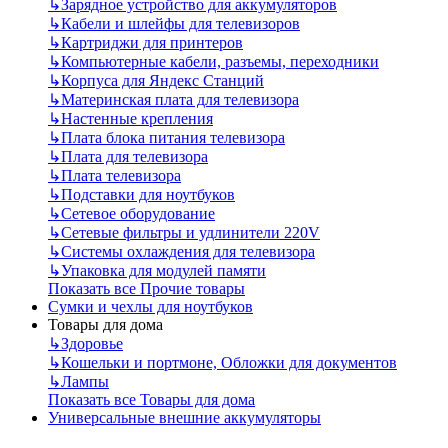
↳
Зарядное устройство для аккумуляторов
↳
Кабели и шлейфы для телевизоров
↳
Картриджи для принтеров
↳
Компьютерные кабели, разъемы, переходники
↳
Корпуса для Яндекс Станций
↳
Материнская плата для телевизора
↳
Настенные крепления
↳
Плата блока питания телевизора
↳
Плата для телевизора
↳
Плата телевизора
↳
Подставки для ноутбуков
↳
Сетевое оборудование
↳
Сетевые фильтры и удлинители 220V
↳
Системы охлаждения для телевизора
↳
Упаковка для модулей памяти
Показать все Прочие товары
Сумки и чехлы для ноутбуков
Товары для дома
↳
Здоровье
↳
Кошельки и портмоне, Обложки для документов
↳
Лампы
Показать все Товары для дома
Универсальные внешние аккумуляторы