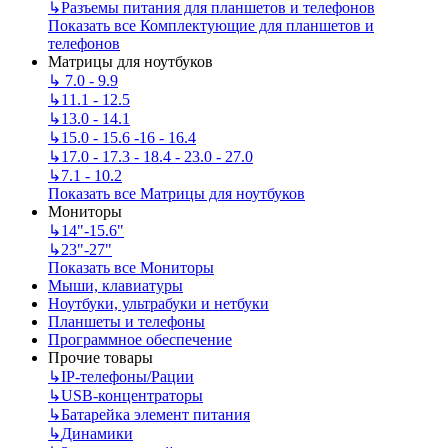
↳
Разъемы питания для планшетов и телефонов
Показать все Комплектующие для планшетов и
телефонов
Матрицы для ноутбуков
↳
7.0 - 9.9
↳
11.1 - 12.5
↳
13.0 - 14.1
↳
15.0 - 15.6 -16 - 16.4
↳
17.0 - 17.3 - 18.4 - 23.0 - 27.0
↳
7.1 - 10.2
Показать все Матрицы для ноутбуков
Мониторы
↳
14"-15.6"
↳
23"-27"
Показать все Мониторы
Мыши, клавиатуры
Ноутбуки, ультрабуки и нетбуки
Планшеты и телефоны
Программное обеспечение
Прочие товары
↳
IP‑телефоны/Рации
↳
USB-концентраторы
↳
Батарейка элемент питания
↳
Динамики