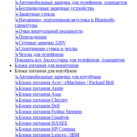
↳
Автомобильные зарядки для телефонов, планшетов
↳
Беспроводные зарядные устройства
↳
Защитные стекла
↳
Наушники, портативная акустика и Bluetooth-
гарнитуры
↳
Очки виртуальной реальности
↳
Переходники
↳
Сетевые зарядки 220V
↳
Спортивные сумки и чехлы
↳
Чехлы для телефонов
Показать все Аксессуары для телефонов, планшетов
Блоки питания для мониторов
Блоки питания для ноутбуков
↳
Автомобильные зарядки для ноутбуков
↳
Блоки питания Acer / eMachines / Packard Bell
↳
Блоки питания Apple
↳
Блоки питания Asus
↳
Блоки питания Chicony
↳
Блоки питания Dell
↳
Блоки питания Fujitsu Siemens
↳
Блоки питания Gigabyte
↳
Блоки питания HASEE
↳
Блоки питания HP Compaq
↳
Блоки питания Lenovo / IBM