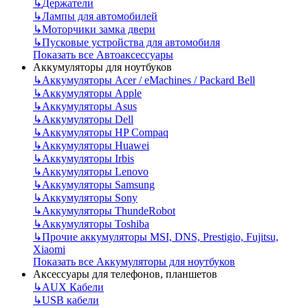
↳
Держатели
↳
Лампы для автомобилей
↳
Моторчики замка двери
↳
Пусковые устройства для автомобиля
Показать все Автоаксессуары
Аккумуляторы для ноутбуков
↳
Аккумуляторы Acer / eMachines / Packard Bell
↳
Аккумуляторы Apple
↳
Аккумуляторы Asus
↳
Аккумуляторы Dell
↳
Аккумуляторы HP Compaq
↳
Аккумуляторы Huawei
↳
Аккумуляторы Irbis
↳
Аккумуляторы Lenovo
↳
Аккумуляторы Samsung
↳
Аккумуляторы Sony
↳
Аккумуляторы ThundeRobot
↳
Аккумуляторы Toshiba
↳
Прочие аккумуляторы MSI, DNS, Prestigio, Fujitsu,
Xiaomi
Показать все Аккумуляторы для ноутбуков
Аксессуары для телефонов, планшетов
↳
AUX Кабели
↳
USB кабели