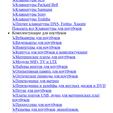
↳
Клавиатуры Packard Bell
↳
Клавиатуры Samsung
↳
Клавиатуры Sony
↳
Клавиатуры Toshiba
↳
Прочее клавиатуры DNS, Fujitsu, Xiaomi
Показать все Клавиатуры для ноутбуков
Комплектующие для ноутбуков
↳
Вебкамеры для ноутбуков
↳
Видеокарты для ноутбуков
↳
Инверторы для ноутбуков
↳
Корпуса для ноутбуков и комплектующие
↳
Материнские платы для ноутбуков
↳
Модули WiFi, TV и LTE
↳
Наборы винтов для ноутбуков
↳
Оперативная память для ноутбуков
↳
Оптические приводы для ноутбуков
↳
Переходники для матриц
↳
Переходники и шлейфы для жестких дисков и DVD
↳
Петли для ноутбуков
↳
Платы портов USB, аудио для материнских плат
ноутбуков
↳
Процессоры для ноутбуков
↳
Разъемы для ноутбуков, моноблоков.