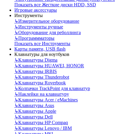
Показать все Жесткие диски HDD, SSD
Игровые аксессуары
Инструменты
↳
Измерительное оборудование
↳
Инструменты ручные
↳
Оборудование для реболлинга
↳
Программматоры
Показать все Инструменты
Карты памяти, USB flash
Клавиатуры для ноутбуков
↳
Клавиатуры Digma
↳
Клавиатуры HUAWEI, HONOR
↳
Клавиатуры IRBIS
↳
Клавиатуры Thunderobot
↳
Клавиатуры Roverbook
↳
Колпачки TrackPoint для клавиатур
↳
Наклейки на клавиатуру
↳
Клавиатуры Acer / eMachines
↳
Клавиатуры Asus
↳
Клавиатуры Apple
↳
Клавиатуры Dell
↳
Клавиатуры HP Compaq
↳
Клавиатуры Lenovo / IBM
↳
Клавиатуры MSI