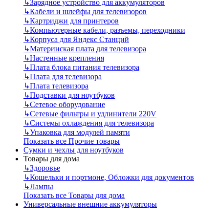
↳
Зарядное устройство для аккумуляторов
↳
Кабели и шлейфы для телевизоров
↳
Картриджи для принтеров
↳
Компьютерные кабели, разъемы, переходники
↳
Корпуса для Яндекс Станций
↳
Материнская плата для телевизора
↳
Настенные крепления
↳
Плата блока питания телевизора
↳
Плата для телевизора
↳
Плата телевизора
↳
Подставки для ноутбуков
↳
Сетевое оборудование
↳
Сетевые фильтры и удлинители 220V
↳
Системы охлаждения для телевизора
↳
Упаковка для модулей памяти
Показать все Прочие товары
Сумки и чехлы для ноутбуков
Товары для дома
↳
Здоровье
↳
Кошельки и портмоне, Обложки для документов
↳
Лампы
Показать все Товары для дома
Универсальные внешние аккумуляторы