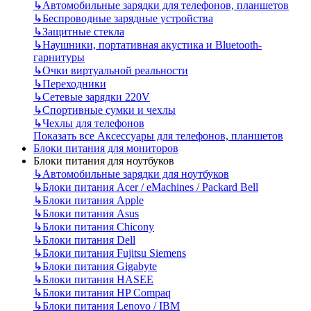
↳
Автомобильные зарядки для телефонов, планшетов
↳
Беспроводные зарядные устройства
↳
Защитные стекла
↳
Наушники, портативная акустика и Bluetooth-
гарнитуры
↳
Очки виртуальной реальности
↳
Переходники
↳
Сетевые зарядки 220V
↳
Спортивные сумки и чехлы
↳
Чехлы для телефонов
Показать все Аксессуары для телефонов, планшетов
Блоки питания для мониторов
Блоки питания для ноутбуков
↳
Автомобильные зарядки для ноутбуков
↳
Блоки питания Acer / eMachines / Packard Bell
↳
Блоки питания Apple
↳
Блоки питания Asus
↳
Блоки питания Chicony
↳
Блоки питания Dell
↳
Блоки питания Fujitsu Siemens
↳
Блоки питания Gigabyte
↳
Блоки питания HASEE
↳
Блоки питания HP Compaq
↳
Блоки питания Lenovo / IBM