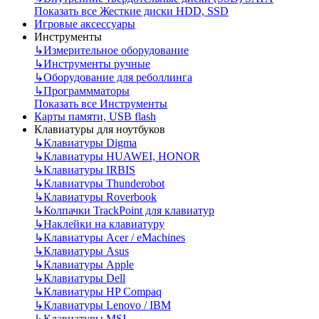
Показать все Жесткие диски HDD, SSD
Игровые аксессуары
Инструменты
↳
Измерительное оборудование
↳
Инструменты ручные
↳
Оборудование для реболлинга
↳
Программматоры
Показать все Инструменты
Карты памяти, USB flash
Клавиатуры для ноутбуков
↳
Клавиатуры Digma
↳
Клавиатуры HUAWEI, HONOR
↳
Клавиатуры IRBIS
↳
Клавиатуры Thunderobot
↳
Клавиатуры Roverbook
↳
Колпачки TrackPoint для клавиатур
↳
Наклейки на клавиатуру
↳
Клавиатуры Acer / eMachines
↳
Клавиатуры Asus
↳
Клавиатуры Apple
↳
Клавиатуры Dell
↳
Клавиатуры HP Compaq
↳
Клавиатуры Lenovo / IBM
↳
Клавиатуры MSI