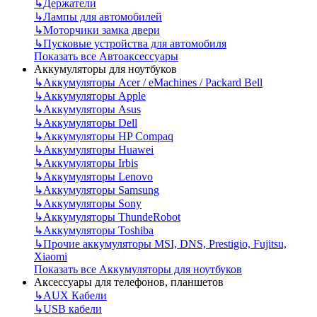
↳
Держатели
↳
Лампы для автомобилей
↳
Моторчики замка двери
↳
Пусковые устройства для автомобиля
Показать все Автоаксессуары
Аккумуляторы для ноутбуков
↳
Аккумуляторы Acer / eMachines / Packard Bell
↳
Аккумуляторы Apple
↳
Аккумуляторы Asus
↳
Аккумуляторы Dell
↳
Аккумуляторы HP Compaq
↳
Аккумуляторы Huawei
↳
Аккумуляторы Irbis
↳
Аккумуляторы Lenovo
↳
Аккумуляторы Samsung
↳
Аккумуляторы Sony
↳
Аккумуляторы ThundeRobot
↳
Аккумуляторы Toshiba
↳
Прочие аккумуляторы MSI, DNS, Prestigio, Fujitsu,
Xiaomi
Показать все Аккумуляторы для ноутбуков
Аксессуары для телефонов, планшетов
↳
AUX Кабели
↳
USB кабели