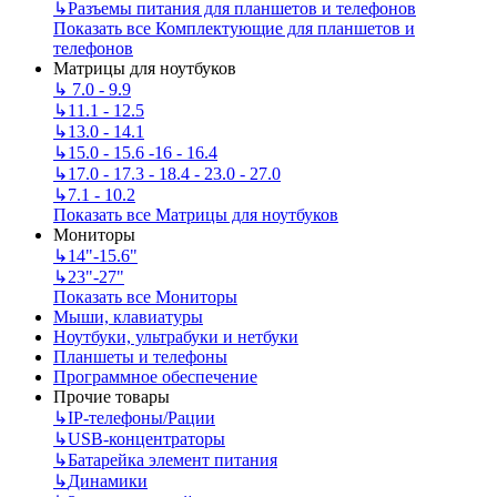
↳
Разъемы питания для планшетов и телефонов
Показать все Комплектующие для планшетов и
телефонов
Матрицы для ноутбуков
↳
7.0 - 9.9
↳
11.1 - 12.5
↳
13.0 - 14.1
↳
15.0 - 15.6 -16 - 16.4
↳
17.0 - 17.3 - 18.4 - 23.0 - 27.0
↳
7.1 - 10.2
Показать все Матрицы для ноутбуков
Мониторы
↳
14"-15.6"
↳
23"-27"
Показать все Мониторы
Мыши, клавиатуры
Ноутбуки, ультрабуки и нетбуки
Планшеты и телефоны
Программное обеспечение
Прочие товары
↳
IP‑телефоны/Рации
↳
USB-концентраторы
↳
Батарейка элемент питания
↳
Динамики