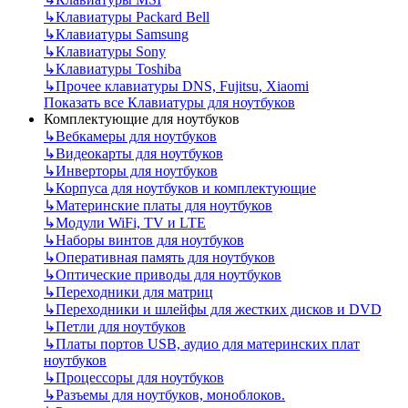
↳
Клавиатуры Packard Bell
↳
Клавиатуры Samsung
↳
Клавиатуры Sony
↳
Клавиатуры Toshiba
↳
Прочее клавиатуры DNS, Fujitsu, Xiaomi
Показать все Клавиатуры для ноутбуков
Комплектующие для ноутбуков
↳
Вебкамеры для ноутбуков
↳
Видеокарты для ноутбуков
↳
Инверторы для ноутбуков
↳
Корпуса для ноутбуков и комплектующие
↳
Материнские платы для ноутбуков
↳
Модули WiFi, TV и LTE
↳
Наборы винтов для ноутбуков
↳
Оперативная память для ноутбуков
↳
Оптические приводы для ноутбуков
↳
Переходники для матриц
↳
Переходники и шлейфы для жестких дисков и DVD
↳
Петли для ноутбуков
↳
Платы портов USB, аудио для материнских плат
ноутбуков
↳
Процессоры для ноутбуков
↳
Разъемы для ноутбуков, моноблоков.