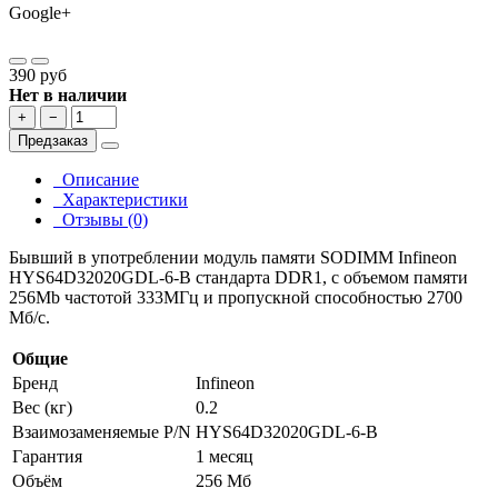
Google+
390 руб
Нет в наличии
+
−
Предзаказ
Описание
Характеристики
Отзывы (0)
Бывший в употреблении модуль памяти SODIMM Infineon
HYS64D32020GDL-6-B стандарта DDR1, с объемом памяти
256Mb частотой 333МГц и пропускной способностью 2700
Мб/с.
Общие
Бренд
Infineon
Вес (кг)
0.2
Взаимозаменяемые P/N
HYS64D32020GDL-6-B
Гарантия
1 месяц
Объём
256 Мб