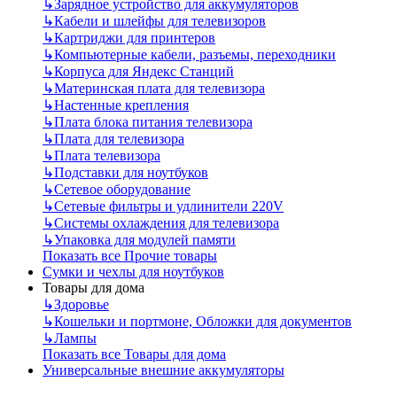
↳
Зарядное устройство для аккумуляторов
↳
Кабели и шлейфы для телевизоров
↳
Картриджи для принтеров
↳
Компьютерные кабели, разъемы, переходники
↳
Корпуса для Яндекс Станций
↳
Материнская плата для телевизора
↳
Настенные крепления
↳
Плата блока питания телевизора
↳
Плата для телевизора
↳
Плата телевизора
↳
Подставки для ноутбуков
↳
Сетевое оборудование
↳
Сетевые фильтры и удлинители 220V
↳
Системы охлаждения для телевизора
↳
Упаковка для модулей памяти
Показать все Прочие товары
Сумки и чехлы для ноутбуков
Товары для дома
↳
Здоровье
↳
Кошельки и портмоне, Обложки для документов
↳
Лампы
Показать все Товары для дома
Универсальные внешние аккумуляторы