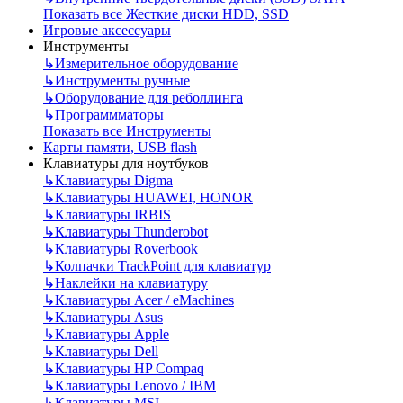
Показать все Жесткие диски HDD, SSD
Игровые аксессуары
Инструменты
↳
Измерительное оборудование
↳
Инструменты ручные
↳
Оборудование для реболлинга
↳
Программматоры
Показать все Инструменты
Карты памяти, USB flash
Клавиатуры для ноутбуков
↳
Клавиатуры Digma
↳
Клавиатуры HUAWEI, HONOR
↳
Клавиатуры IRBIS
↳
Клавиатуры Thunderobot
↳
Клавиатуры Roverbook
↳
Колпачки TrackPoint для клавиатур
↳
Наклейки на клавиатуру
↳
Клавиатуры Acer / eMachines
↳
Клавиатуры Asus
↳
Клавиатуры Apple
↳
Клавиатуры Dell
↳
Клавиатуры HP Compaq
↳
Клавиатуры Lenovo / IBM
↳
Клавиатуры MSI