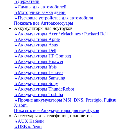
↳
Держатели
↳
Лампы для автомобилей
↳
Моторчики замка двери
↳
Пусковые устройства для автомобиля
Показать все Автоаксессуары
Аккумуляторы для ноутбуков
↳
Аккумуляторы Acer / eMachines / Packard Bell
↳
Аккумуляторы Apple
↳
Аккумуляторы Asus
↳
Аккумуляторы Dell
↳
Аккумуляторы HP Compaq
↳
Аккумуляторы Huawei
↳
Аккумуляторы Irbis
↳
Аккумуляторы Lenovo
↳
Аккумуляторы Samsung
↳
Аккумуляторы Sony
↳
Аккумуляторы ThundeRobot
↳
Аккумуляторы Toshiba
↳
Прочие аккумуляторы MSI, DNS, Prestigio, Fujitsu,
Xiaomi
Показать все Аккумуляторы для ноутбуков
Аксессуары для телефонов, планшетов
↳
AUX Кабели
↳
USB кабели