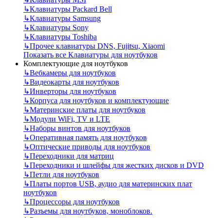
↳
Клавиатуры Packard Bell
↳
Клавиатуры Samsung
↳
Клавиатуры Sony
↳
Клавиатуры Toshiba
↳
Прочее клавиатуры DNS, Fujitsu, Xiaomi
Показать все Клавиатуры для ноутбуков
Комплектующие для ноутбуков
↳
Вебкамеры для ноутбуков
↳
Видеокарты для ноутбуков
↳
Инверторы для ноутбуков
↳
Корпуса для ноутбуков и комплектующие
↳
Материнские платы для ноутбуков
↳
Модули WiFi, TV и LTE
↳
Наборы винтов для ноутбуков
↳
Оперативная память для ноутбуков
↳
Оптические приводы для ноутбуков
↳
Переходники для матриц
↳
Переходники и шлейфы для жестких дисков и DVD
↳
Петли для ноутбуков
↳
Платы портов USB, аудио для материнских плат
ноутбуков
↳
Процессоры для ноутбуков
↳
Разъемы для ноутбуков, моноблоков.