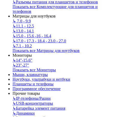
↳
Разъемы питания для планшетов и телефонов
Показать все Комплектующие для планшетов и
телефонов
Матрицы для ноутбуков
↳
7.0 - 9.9
↳
11.1 - 12.5
↳
13.0 - 14.1
↳
15.0 - 15.6 -16 - 16.4
↳
17.0 - 17.3 - 18.4 - 23.0 - 27.0
↳
7.1 - 10.2
Показать все Матрицы для ноутбуков
Мониторы
↳
14"-15.6"
↳
23"-27"
Показать все Мониторы
Мыши, клавиатуры
Ноутбуки, ультрабуки и нетбуки
Планшеты и телефоны
Программное обеспечение
Прочие товары
↳
IP‑телефоны/Рации
↳
USB-концентраторы
↳
Батарейка элемент питания
↳
Динамики