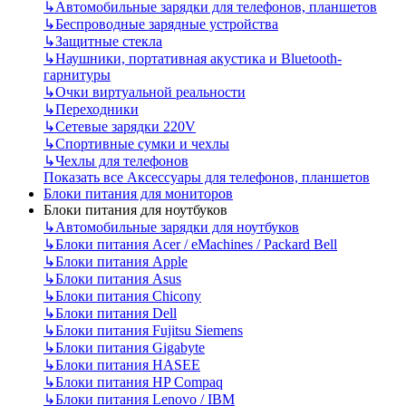
↳
Автомобильные зарядки для телефонов, планшетов
↳
Беспроводные зарядные устройства
↳
Защитные стекла
↳
Наушники, портативная акустика и Bluetooth-
гарнитуры
↳
Очки виртуальной реальности
↳
Переходники
↳
Сетевые зарядки 220V
↳
Спортивные сумки и чехлы
↳
Чехлы для телефонов
Показать все Аксессуары для телефонов, планшетов
Блоки питания для мониторов
Блоки питания для ноутбуков
↳
Автомобильные зарядки для ноутбуков
↳
Блоки питания Acer / eMachines / Packard Bell
↳
Блоки питания Apple
↳
Блоки питания Asus
↳
Блоки питания Chicony
↳
Блоки питания Dell
↳
Блоки питания Fujitsu Siemens
↳
Блоки питания Gigabyte
↳
Блоки питания HASEE
↳
Блоки питания HP Compaq
↳
Блоки питания Lenovo / IBM