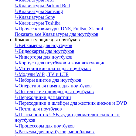
↳
Клавиатуры Packard Bell
↳
Клавиатуры Samsung
↳
Клавиатуры Sony
↳
Клавиатуры Toshiba
↳
Прочее клавиатуры DNS, Fujitsu, Xiaomi
Показать все Клавиатуры для ноутбуков
Комплектующие для ноутбуков
↳
Вебкамеры для ноутбуков
↳
Видеокарты для ноутбуков
↳
Инверторы для ноутбуков
↳
Корпуса для ноутбуков и комплектующие
↳
Материнские платы для ноутбуков
↳
Модули WiFi, TV и LTE
↳
Наборы винтов для ноутбуков
↳
Оперативная память для ноутбуков
↳
Оптические приводы для ноутбуков
↳
Переходники для матриц
↳
Переходники и шлейфы для жестких дисков и DVD
↳
Петли для ноутбуков
↳
Платы портов USB, аудио для материнских плат
ноутбуков
↳
Процессоры для ноутбуков
↳
Разъемы для ноутбуков, моноблоков.