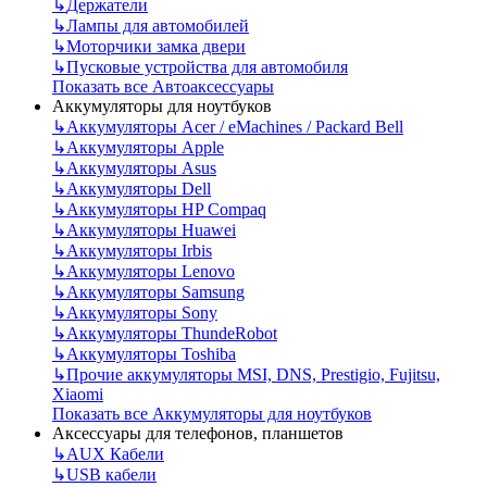
↳
Держатели
↳
Лампы для автомобилей
↳
Моторчики замка двери
↳
Пусковые устройства для автомобиля
Показать все Автоаксессуары
Аккумуляторы для ноутбуков
↳
Аккумуляторы Acer / eMachines / Packard Bell
↳
Аккумуляторы Apple
↳
Аккумуляторы Asus
↳
Аккумуляторы Dell
↳
Аккумуляторы HP Compaq
↳
Аккумуляторы Huawei
↳
Аккумуляторы Irbis
↳
Аккумуляторы Lenovo
↳
Аккумуляторы Samsung
↳
Аккумуляторы Sony
↳
Аккумуляторы ThundeRobot
↳
Аккумуляторы Toshiba
↳
Прочие аккумуляторы MSI, DNS, Prestigio, Fujitsu,
Xiaomi
Показать все Аккумуляторы для ноутбуков
Аксессуары для телефонов, планшетов
↳
AUX Кабели
↳
USB кабели