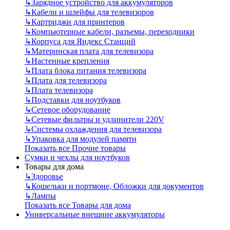
↳
Зарядное устройство для аккумуляторов
↳
Кабели и шлейфы для телевизоров
↳
Картриджи для принтеров
↳
Компьютерные кабели, разъемы, переходники
↳
Корпуса для Яндекс Станций
↳
Материнская плата для телевизора
↳
Настенные крепления
↳
Плата блока питания телевизора
↳
Плата для телевизора
↳
Плата телевизора
↳
Подставки для ноутбуков
↳
Сетевое оборудование
↳
Сетевые фильтры и удлинители 220V
↳
Системы охлаждения для телевизора
↳
Упаковка для модулей памяти
Показать все Прочие товары
Сумки и чехлы для ноутбуков
Товары для дома
↳
Здоровье
↳
Кошельки и портмоне, Обложки для документов
↳
Лампы
Показать все Товары для дома
Универсальные внешние аккумуляторы