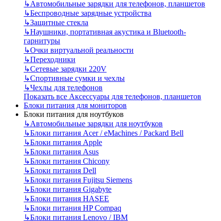
↳
Автомобильные зарядки для телефонов, планшетов
↳
Беспроводные зарядные устройства
↳
Защитные стекла
↳
Наушники, портативная акустика и Bluetooth-
гарнитуры
↳
Очки виртуальной реальности
↳
Переходники
↳
Сетевые зарядки 220V
↳
Спортивные сумки и чехлы
↳
Чехлы для телефонов
Показать все Аксессуары для телефонов, планшетов
Блоки питания для мониторов
Блоки питания для ноутбуков
↳
Автомобильные зарядки для ноутбуков
↳
Блоки питания Acer / eMachines / Packard Bell
↳
Блоки питания Apple
↳
Блоки питания Asus
↳
Блоки питания Chicony
↳
Блоки питания Dell
↳
Блоки питания Fujitsu Siemens
↳
Блоки питания Gigabyte
↳
Блоки питания HASEE
↳
Блоки питания HP Compaq
↳
Блоки питания Lenovo / IBM