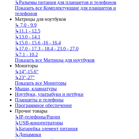
↳
Разъемы питания для планшетов и телефонов
Показать все Комплектующие для планшетов и
телефонов
Матрицы для ноутбуков
↳
7.0 - 9.9
↳
11.1 - 12.5
↳
13.0 - 14.1
↳
15.0 - 15.6 -16 - 16.4
↳
17.0 - 17.3 - 18.4 - 23.0 - 27.0
↳
7.1 - 10.2
Показать все Матрицы для ноутбуков
Мониторы
↳
14"-15.6"
↳
23"-27"
Показать все Мониторы
Мыши, клавиатуры
Ноутбуки, ультрабуки и нетбуки
Планшеты и телефоны
Программное обеспечение
Прочие товары
↳
IP‑телефоны/Рации
↳
USB-концентраторы
↳
Батарейка элемент питания
↳
Динамики