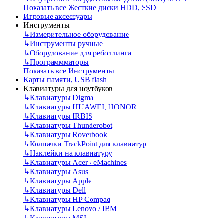
Показать все Жесткие диски HDD, SSD
Игровые аксессуары
Инструменты
↳
Измерительное оборудование
↳
Инструменты ручные
↳
Оборудование для реболлинга
↳
Программматоры
Показать все Инструменты
Карты памяти, USB flash
Клавиатуры для ноутбуков
↳
Клавиатуры Digma
↳
Клавиатуры HUAWEI, HONOR
↳
Клавиатуры IRBIS
↳
Клавиатуры Thunderobot
↳
Клавиатуры Roverbook
↳
Колпачки TrackPoint для клавиатур
↳
Наклейки на клавиатуру
↳
Клавиатуры Acer / eMachines
↳
Клавиатуры Asus
↳
Клавиатуры Apple
↳
Клавиатуры Dell
↳
Клавиатуры HP Compaq
↳
Клавиатуры Lenovo / IBM
↳
Клавиатуры MSI