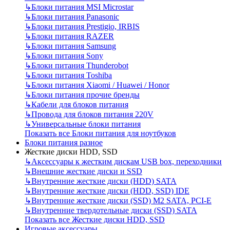
↳
Блоки питания MSI Microstar
↳
Блоки питания Panasonic
↳
Блоки питания Prestigio, IRBIS
↳
Блоки питания RAZER
↳
Блоки питания Samsung
↳
Блоки питания Sony
↳
Блоки питания Thunderobot
↳
Блоки питания Toshiba
↳
Блоки питания Xiaomi / Huawei / Honor
↳
Блоки питания прочие бренды
↳
Кабели для блоков питания
↳
Провода для блоков питания 220V
↳
Универсальные блоки питания
Показать все Блоки питания для ноутбуков
Блоки питания разное
Жесткие диски HDD, SSD
↳
Аксессуары к жестким дискам USB box, переходники
↳
Внешние жесткие диски и SSD
↳
Внутренние жесткие диски (HDD) SATA
↳
Внутренние жесткие диски (HDD, SSD) IDE
↳
Внутренние жесткие диски (SSD) M2 SATA, PCI-E
↳
Внутренние твердотельные диски (SSD) SATA
Показать все Жесткие диски HDD, SSD
Игровые аксессуары