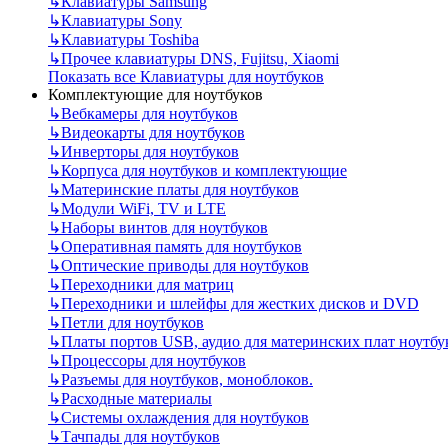
↳
Клавиатуры Samsung
↳
Клавиатуры Sony
↳
Клавиатуры Toshiba
↳
Прочее клавиатуры DNS, Fujitsu, Xiaomi
Показать все Клавиатуры для ноутбуков
Комплектующие для ноутбуков
↳
Вебкамеры для ноутбуков
↳
Видеокарты для ноутбуков
↳
Инверторы для ноутбуков
↳
Корпуса для ноутбуков и комплектующие
↳
Материнские платы для ноутбуков
↳
Модули WiFi, TV и LTE
↳
Наборы винтов для ноутбуков
↳
Оперативная память для ноутбуков
↳
Оптические приводы для ноутбуков
↳
Переходники для матриц
↳
Переходники и шлейфы для жестких дисков и DVD
↳
Петли для ноутбуков
↳
Платы портов USB, аудио для материнских плат ноутбу
↳
Процессоры для ноутбуков
↳
Разъемы для ноутбуков, моноблоков.
↳
Расходные материалы
↳
Системы охлаждения для ноутбуков
↳
Тачпады для ноутбуков