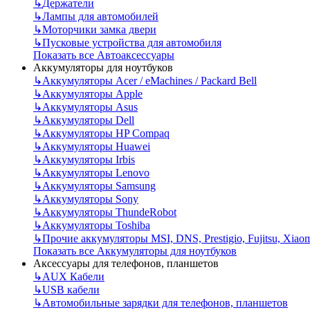
↳
Держатели
↳
Лампы для автомобилей
↳
Моторчики замка двери
↳
Пусковые устройства для автомобиля
Показать все Автоаксессуары
Аккумуляторы для ноутбуков
↳
Аккумуляторы Acer / eMachines / Packard Bell
↳
Аккумуляторы Apple
↳
Аккумуляторы Asus
↳
Аккумуляторы Dell
↳
Аккумуляторы HP Compaq
↳
Аккумуляторы Huawei
↳
Аккумуляторы Irbis
↳
Аккумуляторы Lenovo
↳
Аккумуляторы Samsung
↳
Аккумуляторы Sony
↳
Аккумуляторы ThundeRobot
↳
Аккумуляторы Toshiba
↳
Прочие аккумуляторы MSI, DNS, Prestigio, Fujitsu, Xiao
Показать все Аккумуляторы для ноутбуков
Аксессуары для телефонов, планшетов
↳
AUX Кабели
↳
USB кабели
↳
Автомобильные зарядки для телефонов, планшетов