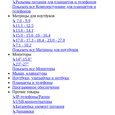
↳
Разъемы питания для планшетов и телефонов
Показать все Комплектующие для планшетов и
телефонов
Матрицы для ноутбуков
↳
7.0 - 9.9
↳
11.1 - 12.5
↳
13.0 - 14.1
↳
15.0 - 15.6 -16 - 16.4
↳
17.0 - 17.3 - 18.4 - 23.0 - 27.0
↳
7.1 - 10.2
Показать все Матрицы для ноутбуков
Мониторы
↳
14"-15.6"
↳
23"-27"
Показать все Мониторы
Мыши, клавиатуры
Ноутбуки, ультрабуки и нетбуки
Планшеты и телефоны
Программное обеспечение
Прочие товары
↳
IP‑телефоны/Рации
↳
USB-концентраторы
↳
Батарейка элемент питания
↳
Динамики