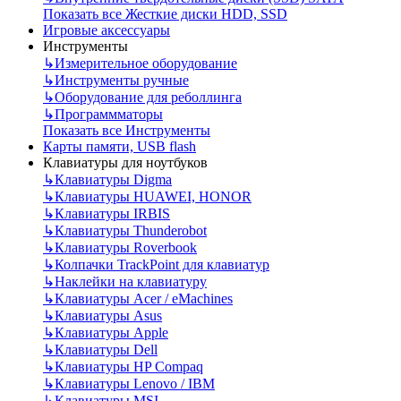
Показать все Жесткие диски HDD, SSD
Игровые аксессуары
Инструменты
↳
Измерительное оборудование
↳
Инструменты ручные
↳
Оборудование для реболлинга
↳
Программматоры
Показать все Инструменты
Карты памяти, USB flash
Клавиатуры для ноутбуков
↳
Клавиатуры Digma
↳
Клавиатуры HUAWEI, HONOR
↳
Клавиатуры IRBIS
↳
Клавиатуры Thunderobot
↳
Клавиатуры Roverbook
↳
Колпачки TrackPoint для клавиатур
↳
Наклейки на клавиатуру
↳
Клавиатуры Acer / eMachines
↳
Клавиатуры Asus
↳
Клавиатуры Apple
↳
Клавиатуры Dell
↳
Клавиатуры HP Compaq
↳
Клавиатуры Lenovo / IBM
↳
Клавиатуры MSI