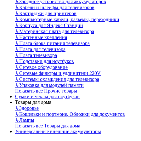
↳
Зарядное устройство для аккумуляторов
↳
Кабели и шлейфы для телевизоров
↳
Картриджи для принтеров
↳
Компьютерные кабели, разъемы, переходники
↳
Корпуса для Яндекс Станций
↳
Материнская плата для телевизора
↳
Настенные крепления
↳
Плата блока питания телевизора
↳
Плата для телевизора
↳
Плата телевизора
↳
Подставки для ноутбуков
↳
Сетевое оборудование
↳
Сетевые фильтры и удлинители 220V
↳
Системы охлаждения для телевизора
↳
Упаковка для модулей памяти
Показать все Прочие товары
Сумки и чехлы для ноутбуков
Товары для дома
↳
Здоровье
↳
Кошельки и портмоне, Обложки для документов
↳
Лампы
Показать все Товары для дома
Универсальные внешние аккумуляторы