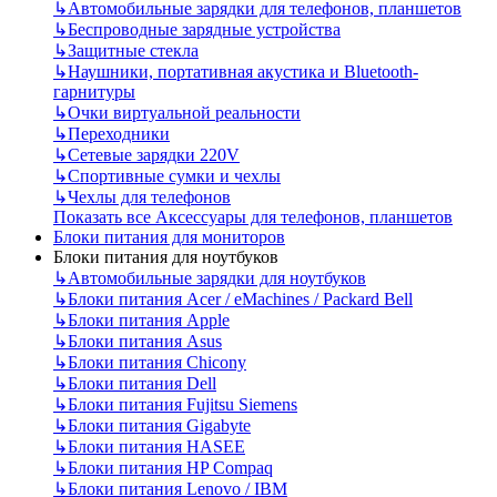
↳
Автомобильные зарядки для телефонов, планшетов
↳
Беспроводные зарядные устройства
↳
Защитные стекла
↳
Наушники, портативная акустика и Bluetooth-
гарнитуры
↳
Очки виртуальной реальности
↳
Переходники
↳
Сетевые зарядки 220V
↳
Спортивные сумки и чехлы
↳
Чехлы для телефонов
Показать все Аксессуары для телефонов, планшетов
Блоки питания для мониторов
Блоки питания для ноутбуков
↳
Автомобильные зарядки для ноутбуков
↳
Блоки питания Acer / eMachines / Packard Bell
↳
Блоки питания Apple
↳
Блоки питания Asus
↳
Блоки питания Chicony
↳
Блоки питания Dell
↳
Блоки питания Fujitsu Siemens
↳
Блоки питания Gigabyte
↳
Блоки питания HASEE
↳
Блоки питания HP Compaq
↳
Блоки питания Lenovo / IBM