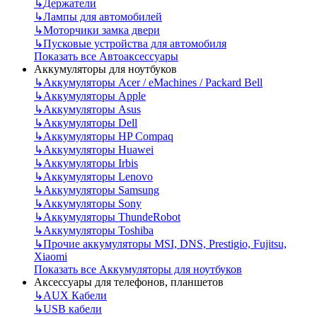
↳
Держатели
↳
Лампы для автомобилей
↳
Моторчики замка двери
↳
Пусковые устройства для автомобиля
Показать все Автоаксессуары
Аккумуляторы для ноутбуков
↳
Аккумуляторы Acer / eMachines / Packard Bell
↳
Аккумуляторы Apple
↳
Аккумуляторы Asus
↳
Аккумуляторы Dell
↳
Аккумуляторы HP Compaq
↳
Аккумуляторы Huawei
↳
Аккумуляторы Irbis
↳
Аккумуляторы Lenovo
↳
Аккумуляторы Samsung
↳
Аккумуляторы Sony
↳
Аккумуляторы ThundeRobot
↳
Аккумуляторы Toshiba
↳
Прочие аккумуляторы MSI, DNS, Prestigio, Fujitsu,
Xiaomi
Показать все Аккумуляторы для ноутбуков
Аксессуары для телефонов, планшетов
↳
AUX Кабели
↳
USB кабели