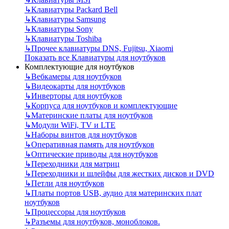
↳
Клавиатуры Packard Bell
↳
Клавиатуры Samsung
↳
Клавиатуры Sony
↳
Клавиатуры Toshiba
↳
Прочее клавиатуры DNS, Fujitsu, Xiaomi
Показать все Клавиатуры для ноутбуков
Комплектующие для ноутбуков
↳
Вебкамеры для ноутбуков
↳
Видеокарты для ноутбуков
↳
Инверторы для ноутбуков
↳
Корпуса для ноутбуков и комплектующие
↳
Материнские платы для ноутбуков
↳
Модули WiFi, TV и LTE
↳
Наборы винтов для ноутбуков
↳
Оперативная память для ноутбуков
↳
Оптические приводы для ноутбуков
↳
Переходники для матриц
↳
Переходники и шлейфы для жестких дисков и DVD
↳
Петли для ноутбуков
↳
Платы портов USB, аудио для материнских плат
ноутбуков
↳
Процессоры для ноутбуков
↳
Разъемы для ноутбуков, моноблоков.