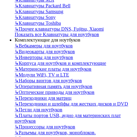
↳
Клавиатуры Packard Bell
↳
Клавиатуры Samsung
↳
Клавиатуры Sony
↳
Клавиатуры Toshiba
↳
Прочее клавиатуры DNS, Fujitsu, Xiaomi
Показать все Клавиатуры для ноутбуков
Комплектующие для ноутбуков
↳
Вебкамеры для ноутбуков
↳
Видеокарты для ноутбуков
↳
Инверторы для ноутбуков
↳
Корпуса для ноутбуков и комплектующие
↳
Материнские платы для ноутбуков
↳
Модули WiFi, TV и LTE
↳
Наборы винтов для ноутбуков
↳
Оперативная память для ноутбуков
↳
Оптические приводы для ноутбуков
↳
Переходники для матриц
↳
Переходники и шлейфы для жестких дисков и DVD
↳
Петли для ноутбуков
↳
Платы портов USB, аудио для материнских плат
ноутбуков
↳
Процессоры для ноутбуков
↳
Разъемы для ноутбуков, моноблоков.