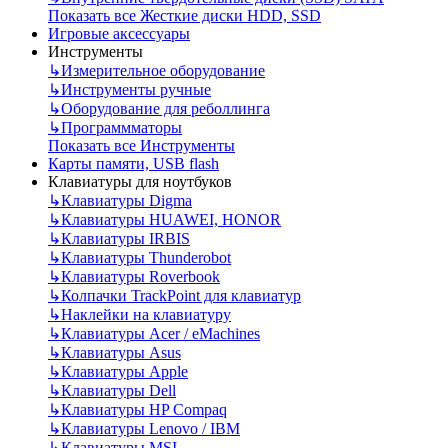
Показать все Жесткие диски HDD, SSD
Игровые аксессуары
Инструменты
↳
Измерительное оборудование
↳
Инструменты ручные
↳
Оборудование для реболлинга
↳
Программматоры
Показать все Инструменты
Карты памяти, USB flash
Клавиатуры для ноутбуков
↳
Клавиатуры Digma
↳
Клавиатуры HUAWEI, HONOR
↳
Клавиатуры IRBIS
↳
Клавиатуры Thunderobot
↳
Клавиатуры Roverbook
↳
Колпачки TrackPoint для клавиатур
↳
Наклейки на клавиатуру
↳
Клавиатуры Acer / eMachines
↳
Клавиатуры Asus
↳
Клавиатуры Apple
↳
Клавиатуры Dell
↳
Клавиатуры HP Compaq
↳
Клавиатуры Lenovo / IBM
↳
Клавиатуры MSI