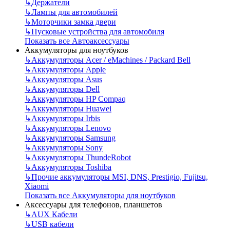
↳
Держатели
↳
Лампы для автомобилей
↳
Моторчики замка двери
↳
Пусковые устройства для автомобиля
Показать все Автоаксессуары
Аккумуляторы для ноутбуков
↳
Аккумуляторы Acer / eMachines / Packard Bell
↳
Аккумуляторы Apple
↳
Аккумуляторы Asus
↳
Аккумуляторы Dell
↳
Аккумуляторы HP Compaq
↳
Аккумуляторы Huawei
↳
Аккумуляторы Irbis
↳
Аккумуляторы Lenovo
↳
Аккумуляторы Samsung
↳
Аккумуляторы Sony
↳
Аккумуляторы ThundeRobot
↳
Аккумуляторы Toshiba
↳
Прочие аккумуляторы MSI, DNS, Prestigio, Fujitsu,
Xiaomi
Показать все Аккумуляторы для ноутбуков
Аксессуары для телефонов, планшетов
↳
AUX Кабели
↳
USB кабели