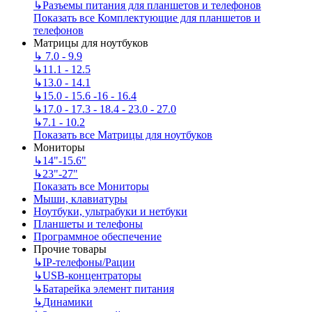
↳
Разъемы питания для планшетов и телефонов
Показать все Комплектующие для планшетов и
телефонов
Матрицы для ноутбуков
↳
7.0 - 9.9
↳
11.1 - 12.5
↳
13.0 - 14.1
↳
15.0 - 15.6 -16 - 16.4
↳
17.0 - 17.3 - 18.4 - 23.0 - 27.0
↳
7.1 - 10.2
Показать все Матрицы для ноутбуков
Мониторы
↳
14"-15.6"
↳
23"-27"
Показать все Мониторы
Мыши, клавиатуры
Ноутбуки, ультрабуки и нетбуки
Планшеты и телефоны
Программное обеспечение
Прочие товары
↳
IP‑телефоны/Рации
↳
USB-концентраторы
↳
Батарейка элемент питания
↳
Динамики