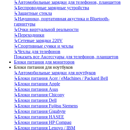
↳
Автомобильные зарядки для телефонов, планшетов
↳
Беспроводные зарядные устройства
↳
Защитные стекла
↳
Наушники, портативная акустика и Bluetooth-
гарнитуры
↳
Очки виртуальной реальности
↳
Переходники
↳
Сетевые зарядки 220V
↳
Спортивные сумки и чехлы
↳
Чехлы для телефонов
Показать все Аксессуары для телефонов, планшетов
Блоки питания для мониторов
Блоки питания для ноутбуков
↳
Автомобильные зарядки для ноутбуков
↳
Блоки питания Acer / eMachines / Packard Bell
↳
Блоки питания Apple
↳
Блоки питания Asus
↳
Блоки питания Chicony
↳
Блоки питания Dell
↳
Блоки питания Fujitsu Siemens
↳
Блоки питания Gigabyte
↳
Блоки питания HASEE
↳
Блоки питания HP Compaq
↳
Блоки питания Lenovo / IBM