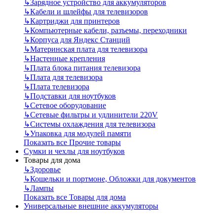
↳
Зарядное устройство для аккумуляторов
↳
Кабели и шлейфы для телевизоров
↳
Картриджи для принтеров
↳
Компьютерные кабели, разъемы, переходники
↳
Корпуса для Яндекс Станций
↳
Материнская плата для телевизора
↳
Настенные крепления
↳
Плата блока питания телевизора
↳
Плата для телевизора
↳
Плата телевизора
↳
Подставки для ноутбуков
↳
Сетевое оборудование
↳
Сетевые фильтры и удлинители 220V
↳
Системы охлаждения для телевизора
↳
Упаковка для модулей памяти
Показать все Прочие товары
Сумки и чехлы для ноутбуков
Товары для дома
↳
Здоровье
↳
Кошельки и портмоне, Обложки для документов
↳
Лампы
Показать все Товары для дома
Универсальные внешние аккумуляторы