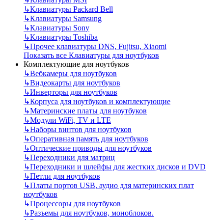
↳
Клавиатуры Packard Bell
↳
Клавиатуры Samsung
↳
Клавиатуры Sony
↳
Клавиатуры Toshiba
↳
Прочее клавиатуры DNS, Fujitsu, Xiaomi
Показать все Клавиатуры для ноутбуков
Комплектующие для ноутбуков
↳
Вебкамеры для ноутбуков
↳
Видеокарты для ноутбуков
↳
Инверторы для ноутбуков
↳
Корпуса для ноутбуков и комплектующие
↳
Материнские платы для ноутбуков
↳
Модули WiFi, TV и LTE
↳
Наборы винтов для ноутбуков
↳
Оперативная память для ноутбуков
↳
Оптические приводы для ноутбуков
↳
Переходники для матриц
↳
Переходники и шлейфы для жестких дисков и DVD
↳
Петли для ноутбуков
↳
Платы портов USB, аудио для материнских плат
ноутбуков
↳
Процессоры для ноутбуков
↳
Разъемы для ноутбуков, моноблоков.