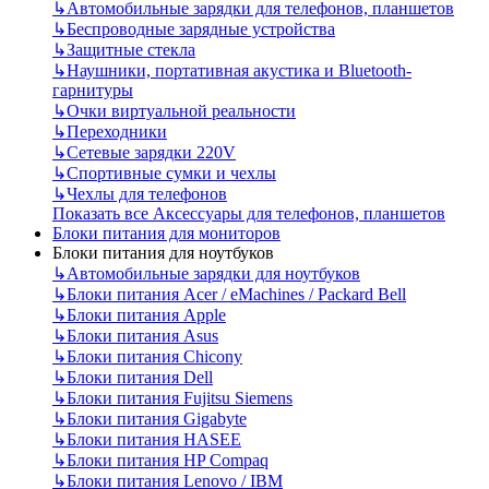
↳
Автомобильные зарядки для телефонов, планшетов
↳
Беспроводные зарядные устройства
↳
Защитные стекла
↳
Наушники, портативная акустика и Bluetooth-
гарнитуры
↳
Очки виртуальной реальности
↳
Переходники
↳
Сетевые зарядки 220V
↳
Спортивные сумки и чехлы
↳
Чехлы для телефонов
Показать все Аксессуары для телефонов, планшетов
Блоки питания для мониторов
Блоки питания для ноутбуков
↳
Автомобильные зарядки для ноутбуков
↳
Блоки питания Acer / eMachines / Packard Bell
↳
Блоки питания Apple
↳
Блоки питания Asus
↳
Блоки питания Chicony
↳
Блоки питания Dell
↳
Блоки питания Fujitsu Siemens
↳
Блоки питания Gigabyte
↳
Блоки питания HASEE
↳
Блоки питания HP Compaq
↳
Блоки питания Lenovo / IBM