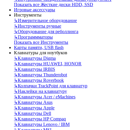
Показать все Жесткие диски HDD, SSD
Игровые аксессуары
Инструменты
↳
Измерительное оборудование
↳
Инструменты ручные
↳
Оборудование для реболлинга
↳
Программматоры
Показать все Инструменты
Карты памяти, USB flash
Клавиатуры для ноутбуков
↳
Клавиатуры Digma
↳
Клавиатуры HUAWEI, HONOR
↳
Клавиатуры IRBIS
↳
Клавиатуры Thunderobot
↳
Клавиатуры Roverbook
↳
Колпачки TrackPoint для клавиатур
↳
Наклейки на клавиатуру
↳
Клавиатуры Acer / eMachines
↳
Клавиатуры Asus
↳
Клавиатуры Apple
↳
Клавиатуры Dell
↳
Клавиатуры HP Compaq
↳
Клавиатуры Lenovo / IBM
↳
Клавиатуры MSI