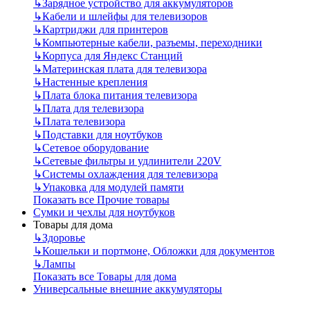
↳
Зарядное устройство для аккумуляторов
↳
Кабели и шлейфы для телевизоров
↳
Картриджи для принтеров
↳
Компьютерные кабели, разъемы, переходники
↳
Корпуса для Яндекс Станций
↳
Материнская плата для телевизора
↳
Настенные крепления
↳
Плата блока питания телевизора
↳
Плата для телевизора
↳
Плата телевизора
↳
Подставки для ноутбуков
↳
Сетевое оборудование
↳
Сетевые фильтры и удлинители 220V
↳
Системы охлаждения для телевизора
↳
Упаковка для модулей памяти
Показать все Прочие товары
Сумки и чехлы для ноутбуков
Товары для дома
↳
Здоровье
↳
Кошельки и портмоне, Обложки для документов
↳
Лампы
Показать все Товары для дома
Универсальные внешние аккумуляторы