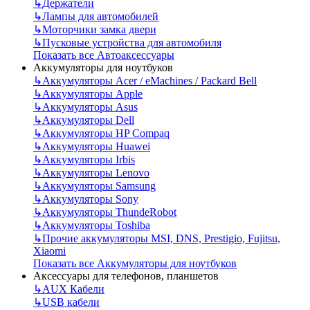
↳
Держатели
↳
Лампы для автомобилей
↳
Моторчики замка двери
↳
Пусковые устройства для автомобиля
Показать все Автоаксессуары
Аккумуляторы для ноутбуков
↳
Аккумуляторы Acer / eMachines / Packard Bell
↳
Аккумуляторы Apple
↳
Аккумуляторы Asus
↳
Аккумуляторы Dell
↳
Аккумуляторы HP Compaq
↳
Аккумуляторы Huawei
↳
Аккумуляторы Irbis
↳
Аккумуляторы Lenovo
↳
Аккумуляторы Samsung
↳
Аккумуляторы Sony
↳
Аккумуляторы ThundeRobot
↳
Аккумуляторы Toshiba
↳
Прочие аккумуляторы MSI, DNS, Prestigio, Fujitsu,
Xiaomi
Показать все Аккумуляторы для ноутбуков
Аксессуары для телефонов, планшетов
↳
AUX Кабели
↳
USB кабели