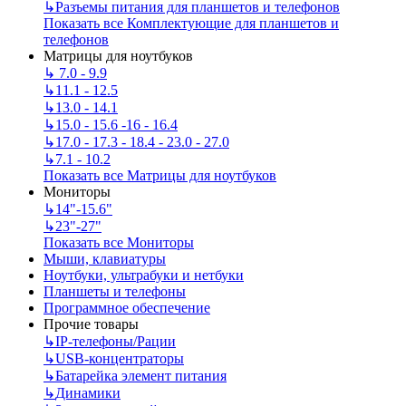
↳
Разъемы питания для планшетов и телефонов
Показать все Комплектующие для планшетов и
телефонов
Матрицы для ноутбуков
↳
7.0 - 9.9
↳
11.1 - 12.5
↳
13.0 - 14.1
↳
15.0 - 15.6 -16 - 16.4
↳
17.0 - 17.3 - 18.4 - 23.0 - 27.0
↳
7.1 - 10.2
Показать все Матрицы для ноутбуков
Мониторы
↳
14"-15.6"
↳
23"-27"
Показать все Мониторы
Мыши, клавиатуры
Ноутбуки, ультрабуки и нетбуки
Планшеты и телефоны
Программное обеспечение
Прочие товары
↳
IP‑телефоны/Рации
↳
USB-концентраторы
↳
Батарейка элемент питания
↳
Динамики