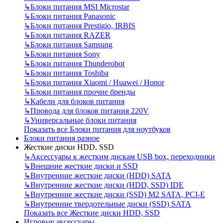
↳
Блоки питания MSI Microstar
↳
Блоки питания Panasonic
↳
Блоки питания Prestigio, IRBIS
↳
Блоки питания RAZER
↳
Блоки питания Samsung
↳
Блоки питания Sony
↳
Блоки питания Thunderobot
↳
Блоки питания Toshiba
↳
Блоки питания Xiaomi / Huawei / Honor
↳
Блоки питания прочие бренды
↳
Кабели для блоков питания
↳
Провода для блоков питания 220V
↳
Универсальные блоки питания
Показать все Блоки питания для ноутбуков
Блоки питания разное
Жесткие диски HDD, SSD
↳
Аксессуары к жестким дискам USB box, переходники
↳
Внешние жесткие диски и SSD
↳
Внутренние жесткие диски (HDD) SATA
↳
Внутренние жесткие диски (HDD, SSD) IDE
↳
Внутренние жесткие диски (SSD) M2 SATA, PCI-E
↳
Внутренние твердотельные диски (SSD) SATA
Показать все Жесткие диски HDD, SSD
Игровые аксессуары