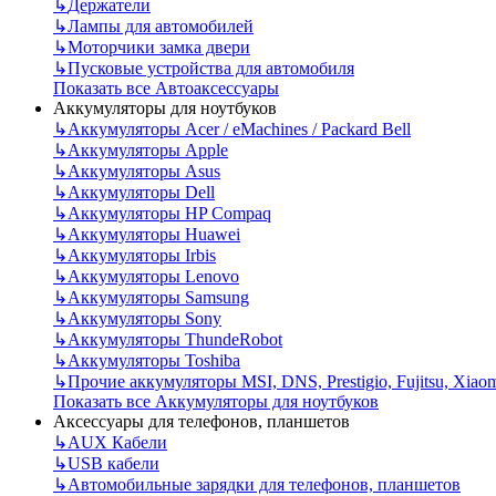
↳
Держатели
↳
Лампы для автомобилей
↳
Моторчики замка двери
↳
Пусковые устройства для автомобиля
Показать все Автоаксессуары
Аккумуляторы для ноутбуков
↳
Аккумуляторы Acer / eMachines / Packard Bell
↳
Аккумуляторы Apple
↳
Аккумуляторы Asus
↳
Аккумуляторы Dell
↳
Аккумуляторы HP Compaq
↳
Аккумуляторы Huawei
↳
Аккумуляторы Irbis
↳
Аккумуляторы Lenovo
↳
Аккумуляторы Samsung
↳
Аккумуляторы Sony
↳
Аккумуляторы ThundeRobot
↳
Аккумуляторы Toshiba
↳
Прочие аккумуляторы MSI, DNS, Prestigio, Fujitsu, Xiao
Показать все Аккумуляторы для ноутбуков
Аксессуары для телефонов, планшетов
↳
AUX Кабели
↳
USB кабели
↳
Автомобильные зарядки для телефонов, планшетов