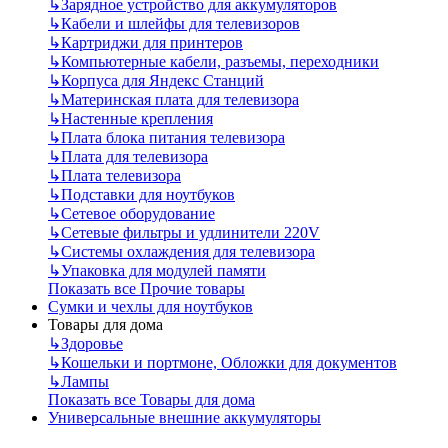
↳
Зарядное устройство для аккумуляторов
↳
Кабели и шлейфы для телевизоров
↳
Картриджи для принтеров
↳
Компьютерные кабели, разъемы, переходники
↳
Корпуса для Яндекс Станций
↳
Материнская плата для телевизора
↳
Настенные крепления
↳
Плата блока питания телевизора
↳
Плата для телевизора
↳
Плата телевизора
↳
Подставки для ноутбуков
↳
Сетевое оборудование
↳
Сетевые фильтры и удлинители 220V
↳
Системы охлаждения для телевизора
↳
Упаковка для модулей памяти
Показать все Прочие товары
Сумки и чехлы для ноутбуков
Товары для дома
↳
Здоровье
↳
Кошельки и портмоне, Обложки для документов
↳
Лампы
Показать все Товары для дома
Универсальные внешние аккумуляторы