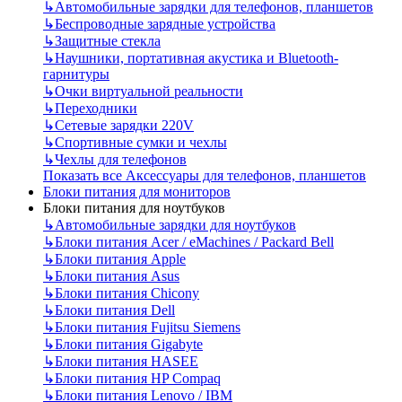
↳
Автомобильные зарядки для телефонов, планшетов
↳
Беспроводные зарядные устройства
↳
Защитные стекла
↳
Наушники, портативная акустика и Bluetooth-
гарнитуры
↳
Очки виртуальной реальности
↳
Переходники
↳
Сетевые зарядки 220V
↳
Спортивные сумки и чехлы
↳
Чехлы для телефонов
Показать все Аксессуары для телефонов, планшетов
Блоки питания для мониторов
Блоки питания для ноутбуков
↳
Автомобильные зарядки для ноутбуков
↳
Блоки питания Acer / eMachines / Packard Bell
↳
Блоки питания Apple
↳
Блоки питания Asus
↳
Блоки питания Chicony
↳
Блоки питания Dell
↳
Блоки питания Fujitsu Siemens
↳
Блоки питания Gigabyte
↳
Блоки питания HASEE
↳
Блоки питания HP Compaq
↳
Блоки питания Lenovo / IBM