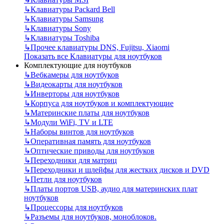
↳
Клавиатуры Packard Bell
↳
Клавиатуры Samsung
↳
Клавиатуры Sony
↳
Клавиатуры Toshiba
↳
Прочее клавиатуры DNS, Fujitsu, Xiaomi
Показать все Клавиатуры для ноутбуков
Комплектующие для ноутбуков
↳
Вебкамеры для ноутбуков
↳
Видеокарты для ноутбуков
↳
Инверторы для ноутбуков
↳
Корпуса для ноутбуков и комплектующие
↳
Материнские платы для ноутбуков
↳
Модули WiFi, TV и LTE
↳
Наборы винтов для ноутбуков
↳
Оперативная память для ноутбуков
↳
Оптические приводы для ноутбуков
↳
Переходники для матриц
↳
Переходники и шлейфы для жестких дисков и DVD
↳
Петли для ноутбуков
↳
Платы портов USB, аудио для материнских плат
ноутбуков
↳
Процессоры для ноутбуков
↳
Разъемы для ноутбуков, моноблоков.