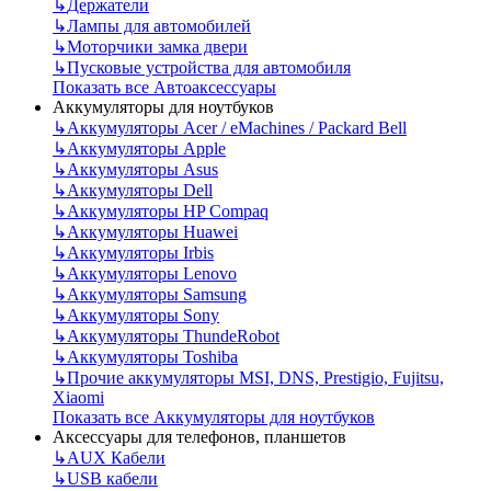
↳
Держатели
↳
Лампы для автомобилей
↳
Моторчики замка двери
↳
Пусковые устройства для автомобиля
Показать все Автоаксессуары
Аккумуляторы для ноутбуков
↳
Аккумуляторы Acer / eMachines / Packard Bell
↳
Аккумуляторы Apple
↳
Аккумуляторы Asus
↳
Аккумуляторы Dell
↳
Аккумуляторы HP Compaq
↳
Аккумуляторы Huawei
↳
Аккумуляторы Irbis
↳
Аккумуляторы Lenovo
↳
Аккумуляторы Samsung
↳
Аккумуляторы Sony
↳
Аккумуляторы ThundeRobot
↳
Аккумуляторы Toshiba
↳
Прочие аккумуляторы MSI, DNS, Prestigio, Fujitsu,
Xiaomi
Показать все Аккумуляторы для ноутбуков
Аксессуары для телефонов, планшетов
↳
AUX Кабели
↳
USB кабели