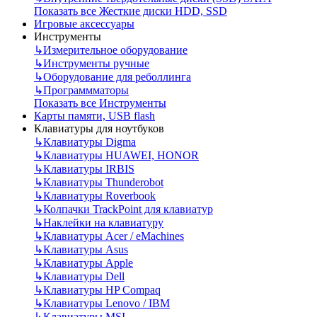
Показать все Жесткие диски HDD, SSD
Игровые аксессуары
Инструменты
↳
Измерительное оборудование
↳
Инструменты ручные
↳
Оборудование для реболлинга
↳
Программматоры
Показать все Инструменты
Карты памяти, USB flash
Клавиатуры для ноутбуков
↳
Клавиатуры Digma
↳
Клавиатуры HUAWEI, HONOR
↳
Клавиатуры IRBIS
↳
Клавиатуры Thunderobot
↳
Клавиатуры Roverbook
↳
Колпачки TrackPoint для клавиатур
↳
Наклейки на клавиатуру
↳
Клавиатуры Acer / eMachines
↳
Клавиатуры Asus
↳
Клавиатуры Apple
↳
Клавиатуры Dell
↳
Клавиатуры HP Compaq
↳
Клавиатуры Lenovo / IBM
↳
Клавиатуры MSI