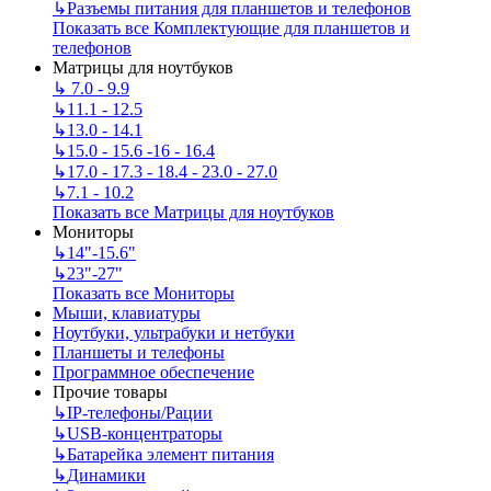
↳
Разъемы питания для планшетов и телефонов
Показать все Комплектующие для планшетов и
телефонов
Матрицы для ноутбуков
↳
7.0 - 9.9
↳
11.1 - 12.5
↳
13.0 - 14.1
↳
15.0 - 15.6 -16 - 16.4
↳
17.0 - 17.3 - 18.4 - 23.0 - 27.0
↳
7.1 - 10.2
Показать все Матрицы для ноутбуков
Мониторы
↳
14"-15.6"
↳
23"-27"
Показать все Мониторы
Мыши, клавиатуры
Ноутбуки, ультрабуки и нетбуки
Планшеты и телефоны
Программное обеспечение
Прочие товары
↳
IP‑телефоны/Рации
↳
USB-концентраторы
↳
Батарейка элемент питания
↳
Динамики