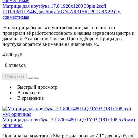
Матрица для ноутбука 17,0 1920x1200 30pin 2ccfl
LQ170M1LA4B для Sony VGN-AR31SR; PCG-8X2P б.у.
cовместимая
Это матрица бывшая в употреблении, мы полностью
проверили её работоспособность в нашем сервисном центре и
даем на неё гарантию 1 месяц.При подборе матрицы для
ноутбука обратите внимание на диагональ м..
4 800 руб
0 отзывов
Предзаказ
Быстрый просмотр
В закладки
В сравнение
Матрица для ноутбука 7,1 800×480 LQ71Y03 (181x108.5x6 мм)
оригинал
Оригинальная матрица Sharp с диагональю 7,1” для ноутбуков