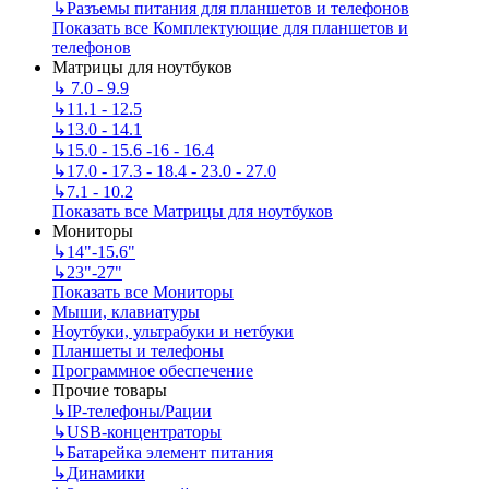
↳
Разъемы питания для планшетов и телефонов
Показать все Комплектующие для планшетов и
телефонов
Матрицы для ноутбуков
↳
7.0 - 9.9
↳
11.1 - 12.5
↳
13.0 - 14.1
↳
15.0 - 15.6 -16 - 16.4
↳
17.0 - 17.3 - 18.4 - 23.0 - 27.0
↳
7.1 - 10.2
Показать все Матрицы для ноутбуков
Мониторы
↳
14"-15.6"
↳
23"-27"
Показать все Мониторы
Мыши, клавиатуры
Ноутбуки, ультрабуки и нетбуки
Планшеты и телефоны
Программное обеспечение
Прочие товары
↳
IP‑телефоны/Рации
↳
USB-концентраторы
↳
Батарейка элемент питания
↳
Динамики