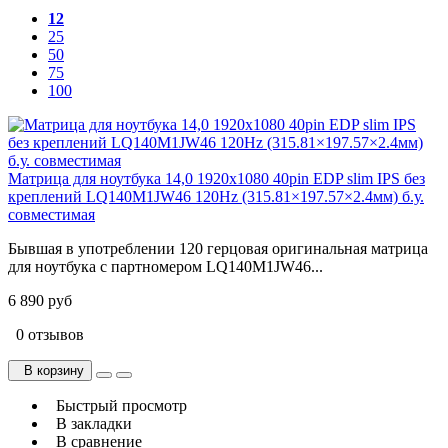
12
25
50
75
100
Матрица для ноутбука 14,0 1920x1080 40pin EDP slim IPS без
креплений LQ140M1JW46 120Hz (315.81×197.57×2.4мм) б.у.
cовместимая
Бывшая в употреблении 120 герцовая оригинальная матрица
для ноутбука с партномером LQ140M1JW46...
6 890 руб
0 отзывов
В корзину
Быстрый просмотр
В закладки
В сравнение