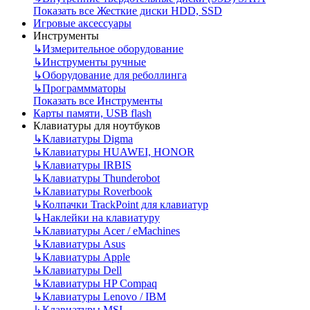
Показать все Жесткие диски HDD, SSD
Игровые аксессуары
Инструменты
↳
Измерительное оборудование
↳
Инструменты ручные
↳
Оборудование для реболлинга
↳
Программматоры
Показать все Инструменты
Карты памяти, USB flash
Клавиатуры для ноутбуков
↳
Клавиатуры Digma
↳
Клавиатуры HUAWEI, HONOR
↳
Клавиатуры IRBIS
↳
Клавиатуры Thunderobot
↳
Клавиатуры Roverbook
↳
Колпачки TrackPoint для клавиатур
↳
Наклейки на клавиатуру
↳
Клавиатуры Acer / eMachines
↳
Клавиатуры Asus
↳
Клавиатуры Apple
↳
Клавиатуры Dell
↳
Клавиатуры HP Compaq
↳
Клавиатуры Lenovo / IBM
↳
Клавиатуры MSI