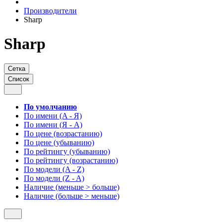
Производители
Sharp
Sharp
Сетка
Список
По умолчанию
По имени (A - Я)
По имени (Я - A)
По цене (возрастанию)
По цене (убыванию)
По рейтингу (убыванию)
По рейтингу (возрастанию)
По модели (A - Z)
По модели (Z - A)
Наличие (меньше > больше)
Наличие (больше > меньше)