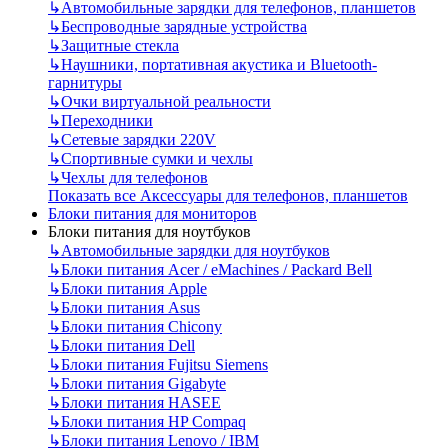
↳
Автомобильные зарядки для телефонов, планшетов
↳
Беспроводные зарядные устройства
↳
Защитные стекла
↳
Наушники, портативная акустика и Bluetooth-
гарнитуры
↳
Очки виртуальной реальности
↳
Переходники
↳
Сетевые зарядки 220V
↳
Спортивные сумки и чехлы
↳
Чехлы для телефонов
Показать все Аксессуары для телефонов, планшетов
Блоки питания для мониторов
Блоки питания для ноутбуков
↳
Автомобильные зарядки для ноутбуков
↳
Блоки питания Acer / eMachines / Packard Bell
↳
Блоки питания Apple
↳
Блоки питания Asus
↳
Блоки питания Chicony
↳
Блоки питания Dell
↳
Блоки питания Fujitsu Siemens
↳
Блоки питания Gigabyte
↳
Блоки питания HASEE
↳
Блоки питания HP Compaq
↳
Блоки питания Lenovo / IBM