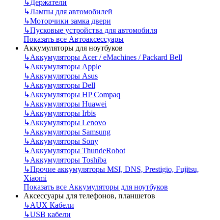
↳
Держатели
↳
Лампы для автомобилей
↳
Моторчики замка двери
↳
Пусковые устройства для автомобиля
Показать все Автоаксессуары
Аккумуляторы для ноутбуков
↳
Аккумуляторы Acer / eMachines / Packard Bell
↳
Аккумуляторы Apple
↳
Аккумуляторы Asus
↳
Аккумуляторы Dell
↳
Аккумуляторы HP Compaq
↳
Аккумуляторы Huawei
↳
Аккумуляторы Irbis
↳
Аккумуляторы Lenovo
↳
Аккумуляторы Samsung
↳
Аккумуляторы Sony
↳
Аккумуляторы ThundeRobot
↳
Аккумуляторы Toshiba
↳
Прочие аккумуляторы MSI, DNS, Prestigio, Fujitsu,
Xiaomi
Показать все Аккумуляторы для ноутбуков
Аксессуары для телефонов, планшетов
↳
AUX Кабели
↳
USB кабели