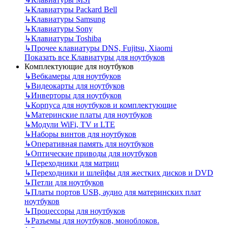
↳
Клавиатуры Packard Bell
↳
Клавиатуры Samsung
↳
Клавиатуры Sony
↳
Клавиатуры Toshiba
↳
Прочее клавиатуры DNS, Fujitsu, Xiaomi
Показать все Клавиатуры для ноутбуков
Комплектующие для ноутбуков
↳
Вебкамеры для ноутбуков
↳
Видеокарты для ноутбуков
↳
Инверторы для ноутбуков
↳
Корпуса для ноутбуков и комплектующие
↳
Материнские платы для ноутбуков
↳
Модули WiFi, TV и LTE
↳
Наборы винтов для ноутбуков
↳
Оперативная память для ноутбуков
↳
Оптические приводы для ноутбуков
↳
Переходники для матриц
↳
Переходники и шлейфы для жестких дисков и DVD
↳
Петли для ноутбуков
↳
Платы портов USB, аудио для материнских плат
ноутбуков
↳
Процессоры для ноутбуков
↳
Разъемы для ноутбуков, моноблоков.