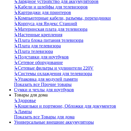
↳
Зарядное устройство для аккумуляторов
↳
Кабели и шлейфы для телевизоров
↳
Картриджи для принтеров
↳
Компьютерные кабели, разъемы, переходники
↳
Корпуса для Яндекс Станций
↳
Материнская плата для телевизора
↳
Настенные крепления
↳
Плата блока питания телевизора
↳
Плата для телевизора
↳
Плата телевизора
↳
Подставки для ноутбуков
↳
Сетевое оборудование
↳
Сетевые фильтры и удлинители 220V
↳
Системы охлаждения для телевизора
↳
Упаковка для модулей памяти
Показать все Прочие товары
Сумки и чехлы для ноутбуков
Товары для дома
↳
Здоровье
↳
Кошельки и портмоне, Обложки для документов
↳
Лампы
Показать все Товары для дома
Универсальные внешние аккумуляторы