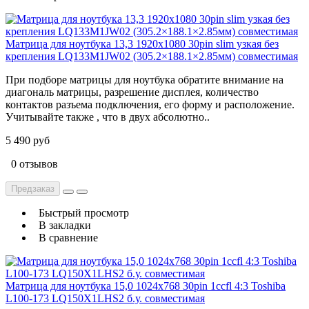
Матрица для ноутбука 13,3 1920x1080 30pin slim узкая без
крепления LQ133M1JW02 (305.2×188.1×2.85мм) cовместимая
При подборе матрицы для ноутбука обратите внимание на
диагональ матрицы, разрешение дисплея, количество
контактов разъема подключения, его форму и расположение.
Учитывайте также , что в двух абсолютно..
5 490 руб
0 отзывов
Предзаказ
Быстрый просмотр
В закладки
В сравнение
Матрица для ноутбука 15,0 1024x768 30pin 1ccfl 4:3 Toshiba
L100-173 LQ150X1LHS2 б.у. cовместимая